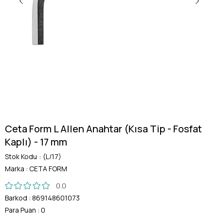
Ceta Form L Allen Anahtar (Kısa Tip - Fosfat
Kaplı) - 17 mm
Stok Kodu
(L/17)
Marka
:
CETA FORM
0.0
Barkod
:
869148601073
Para Puan
:
0