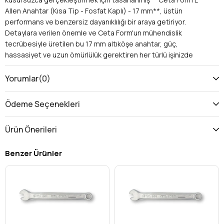
Allen Anahtar (Kısa Tip - Fosfat Kaplı) - 17 mm**, üstün
performans ve benzersiz dayanıklılığı bir araya getiriyor.
Detaylara verilen önemle ve Ceta Form'un mühendislik
tecrübesiyle üretilen bu 17 mm altıköşe anahtar, güç,
hassasiyet ve uzun ömürlülük gerektiren her türlü işinizde
vazgeçilmez yardımcınız olacak. Kısa tip tasarımı sayesinde
erişilmesi zor alanlarda bile mükemmel kavrama sunarken,
Yorumlar
(0)
fosfat kaplama sayesinde korozyona karşı eşsiz bir direnç
gösterir.
Ödeme Seçenekleri
Neden Ceta Form 17 mm Kısa Tip Fosfat
Kaplı L Allen Anahtar Tercih Etmelisiniz?
Ürün Önerileri
Ceta Form, el aletleri sektöründe kalitesi ve yenilikçiliğiyle
tanınan bir markadır. Bu L Allen anahtar da, beklentilerinizi
Benzer Ürünler
aşacak özelliklerle donatılmıştır:
Fosfat Kaplamanın Gücü: Korozyona Karşı Maksimum
Koruma
* **Üstün Pas Direnci:** Özel fosfat kaplama sayesinde
anahtar, nemli ve zorlu çalışma ortamlarında dahi paslanmaya
ve korozyona karşı mükemmel direnç gösterir. Bu özellik,
aletinizin ömrünü uzatır ve her zaman ilk günkü performansını