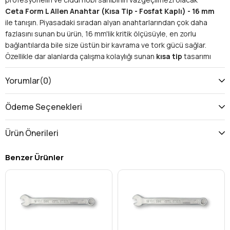
Ceta Form L Allen Anahtar (Kısa Tip - Fosfat Kaplı) - 16 mm
ile tanışın. Piyasadaki sıradan alyan anahtarlarından çok daha
fazlasını sunan bu ürün, 16 mm'lik kritik ölçüsüyle, en zorlu
bağlantılarda bile size üstün bir kavrama ve tork gücü sağlar.
Özellikle dar alanlarda çalışma kolaylığı sunan
kısa tip
tasarımı
ve uzun ömürlü performans vaat eden
fosfat kaplı
yüzeyi
sayesinde, her türlü montaj, demontaj ve bakım işinizde
Yorumlar
(0)
yanınızda olacak.
Kullanım Alanları ve Çok Yönlülük: Her İş İçin İdeal
Ödeme Seçenekleri
Çözüm
Ceta Form 16 mm L Allen anahtarı
, geniş bir kullanım
Ürün Önerileri
yelpazesi sunarak farklı sektörlerdeki ihtiyaçlara cevap verir.
Sanayiden otomotive, mobilya montajından bisiklet tamirine
Benzer Ürünler
kadar pek çok alanda karşılaşacağınız altıgen (imbus) başlı
vidalar için idealdir. İşte bu çok yönlü el aletinin başlıca kullanım
alanları:
Otomotiv ve Makine Bakımı:
Araç motorları, şanzıman
sistemleri ve çeşitli makine parçalarındaki bağlantı
elemanlarının sökülüp takılması.
Mobilya Montajı ve Demontajı:
Büyük mobilya