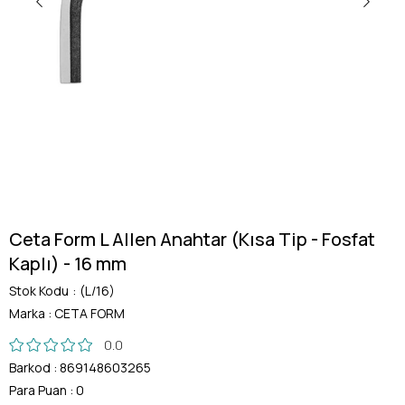
Ceta Form L Allen Anahtar (Kısa Tip - Fosfat
Kaplı) - 16 mm
Stok Kodu
(L/16)
Marka
:
CETA FORM
0.0
Barkod
:
869148603265
Para Puan
:
0