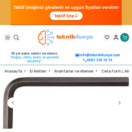
Teklif isteğinizi gönderin en uygun fiyatları verelim!
Teklif İste
25 yılı aşkın sektör tecrübesi,
info@teknikdunya.com
"doğru, etkin, kalıcı ve güvenli
0507 135 15 15
alışveriş"
Anasayfa
El Aletleri
Anahtarlar ve Allenler