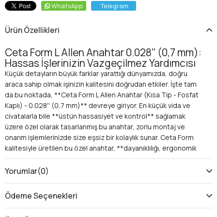
WhatsApp
Telegram
Ürün Özellikleri
Ceta Form L Allen Anahtar 0.028'' (0,7 mm):
Hassas İşlerinizin Vazgeçilmez Yardımcısı
Küçük detayların büyük farklar yarattığı dünyamızda, doğru
araca sahip olmak işinizin kalitesini doğrudan etkiler. İşte tam
da bu noktada, **Ceta Form L Allen Anahtar (Kısa Tip - Fosfat
Kaplı) - 0.028'' (0,7 mm)** devreye giriyor. En küçük vida ve
civatalarla bile **üstün hassasiyet ve kontrol** sağlamak
üzere özel olarak tasarlanmış bu anahtar, zorlu montaj ve
onarım işlemlerinizde size eşsiz bir kolaylık sunar. Ceta Form
kalitesiyle üretilen bu özel anahtar, **dayanıklılığı, ergonomik
yapısı ve korozyona karşı direnciyle** profesyonellerin ve hobi
tutkunlarının yeni favorisi olmaya aday.
Yorumlar
(0)
Neden Ceta Form L Allen Anahtar 0.028''
(0,7 mm) Tercih Etmelisiniz?
Ödeme Seçenekleri
İşinizde veya hobilerinizde karşılaştığınız mikro boyutlu altıgen
vidalar için piyasadaki en güvenilir çözümü arıyorsanız, doğru