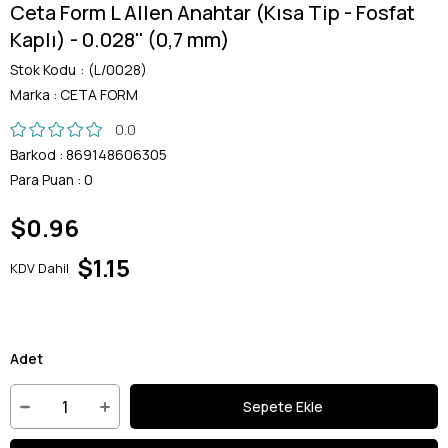
Ceta Form L Allen Anahtar (Kısa Tip - Fosfat
Kaplı) - 0.028'' (0,7 mm)
Stok Kodu
(L/0028)
Marka
:
CETA FORM
0.0
Barkod
:
869148606305
Para Puan
:
0
$0.96
$1.15
KDV Dahil
Adet