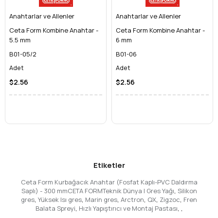
tanır.
Anahtarlar ve Allenler
Şok Emici Özellik:
Titreşimleri absorbe ederek kullanıcı
Anahtarlar ve Allenler
konforunu artırır.
Ceta Form Kombine Anahtar -
Ceta Form Kombine Anahtar -
300 mm Boyut: Geniş Bir Kullanım Alanı
5.5 mm
6 mm
300 mm (12 inç)
uzunluğu ile bu kurbağacık anahtar, hem orta
B01-05/2
B01-06
hem de büyük boyutlu işler için idealdir. Geniş ağız açıklığı
Adet
Adet
sayesinde farklı çaplardaki bağlantı elemanlarını tek bir
anahtarla sıkma ve gevşetme esnekliği sunar.
$2.56
$2.56
Kullanım Alanları: Geniş Bir Yelpazede
Çözümler
Ceta Form Kurbağacık Anahtar, sağladığı esneklik ve dayanıklılık
sayesinde pek çok sektörde ve alanda vazgeçilmez bir
yardımcıdır:
Tesisat İşleri:
Boru bağlantılarını, musluk ve vana
montajlarını kolayca gerçekleştirir.
Etiketler
Otomotiv ve Mekanik Atölyeler:
Araç bakım ve
onarımında, motor parçalarının montaj ve demontajında
Ceta Form Kurbağacık Anahtar (Fosfat Kaplı-PVC Daldırma
kullanılır.
Saplı) - 300 mmCETA FORMTeknik Dünya | Gres Yağı
,
Silikon
Endüstriyel Bakım:
Makine ve ekipmanların periyodik
gres
,
Yüksek Isı gres
,
Marin gres
,
Arctron
,
QX
,
Zigzoc
,
Fren
Balata Spreyi
,
Hızlı Yapıştırıcı ve Montaj Pastası
,
,
bakımlarında, ayar ve onarım işlerinde.