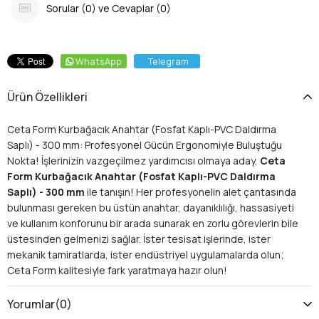
Sorular (0) ve Cevaplar (0)
WhatsApp
Telegram
Ürün Özellikleri
Ceta Form Kurbağacık Anahtar (Fosfat Kaplı-PVC Daldırma
Saplı) - 300 mm: Profesyonel Gücün Ergonomiyle Buluştuğu
Nokta! İşlerinizin vazgeçilmez yardımcısı olmaya aday,
Ceta
Form Kurbağacık Anahtar (Fosfat Kaplı-PVC Daldırma
Saplı) - 300 mm
ile tanışın! Her profesyonelin alet çantasında
bulunması gereken bu üstün anahtar, dayanıklılığı, hassasiyeti
ve kullanım konforunu bir arada sunarak en zorlu görevlerin bile
üstesinden gelmenizi sağlar. İster tesisat işlerinde, ister
mekanik tamiratlarda, ister endüstriyel uygulamalarda olun;
Ceta Form kalitesiyle fark yaratmaya hazır olun!
Ceta Form Kurbağacık Anahtar: Neden
Vazgeçilmez?
Yorumlar
(0)
Ayarlanabilir ağız yapısı sayesinde farklı boyutlardaki somun ve