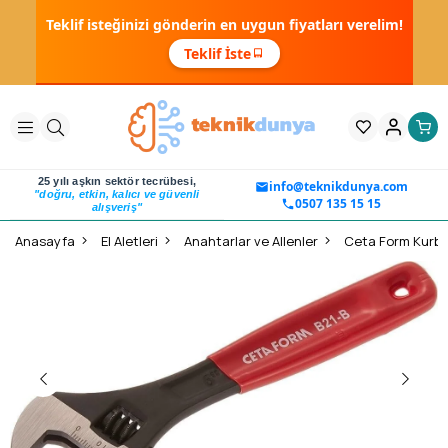
Teklif isteğinizi gönderin en uygun fiyatları verelim!
Teklif İste
25 yılı aşkın sektör tecrübesi,
info@teknikdunya.com
"doğru, etkin, kalıcı ve güvenli
0507 135 15 15
alışveriş"
Anasayfa
El Aletleri
Anahtarlar ve Allenler