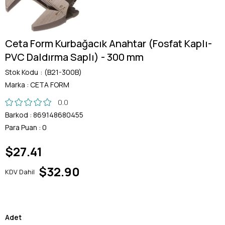
Ceta Form Kurbağacık Anahtar (Fosfat Kaplı-
PVC Daldırma Saplı) - 300 mm
Stok Kodu
(B21-300B)
Marka
:
CETA FORM
0.0
Barkod
:
869148680455
Para Puan
:
0
$27.41
$32.90
KDV Dahil
Adet