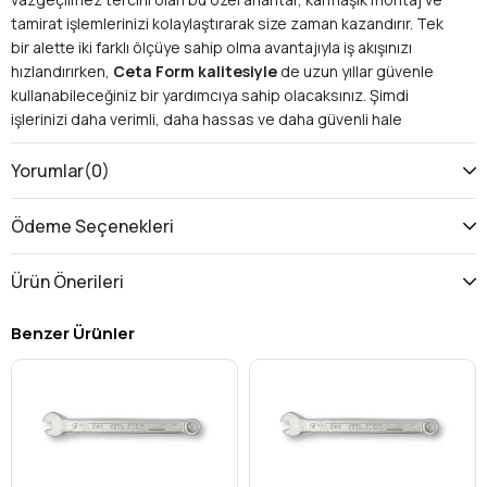
tamirat işlemlerinizi kolaylaştırarak size zaman kazandırır. Tek
bir alette iki farklı ölçüye sahip olma avantajıyla iş akışınızı
hızlandırırken,
Ceta Form kalitesiyle
de uzun yıllar güvenle
kullanabileceğiniz bir yardımcıya sahip olacaksınız. Şimdi
işlerinizi daha verimli, daha hassas ve daha güvenli hale
getirme zamanı!
Neden Ceta Form Kovan İki Ağız Anahtarını
Yorumlar
(0)
Tercih Etmelisiniz?
Bu eşsiz boru tipi anahtar, standart anahtarların ulaşamadığı
Ödeme Seçenekleri
derin ve dar alanlarda adeta bir kurtarıcı görevi görür. İki farklı
ölçü (10mm ve 11mm) tek bir gövdede birleşerek alet
Ürün Önerileri
çantanızdaki kalabalığı azaltır ve ihtiyacınız olan doğru boyutu
anında bulmanızı sağlar. Ceta Form'un mühendislik harikası bu
Benzer Ürünler
ürün, her türlü bağlantı noktasında beklentilerinizin üzerinde bir
performans sunar.
Üstün Kullanım Alanları ve Sağladığı Avantajlar:
Dar ve Derin Alanlara Erişim:
Uzun dişli saplamalar veya
gömülü cıvatalar için tasarlanmış
boru tipi yapısı
sayesinde, erişilemez alan kalmaz ve işleriniz asla yarım
kalmaz.