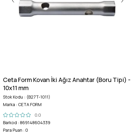
Ceta Form Kovan İki Ağız Anahtar (Boru Tipi) -
10x11 mm
Stok Kodu
(B27T-1011)
Marka
:
CETA FORM
0.0
Barkod
:
869148604339
Para Puan
:
0