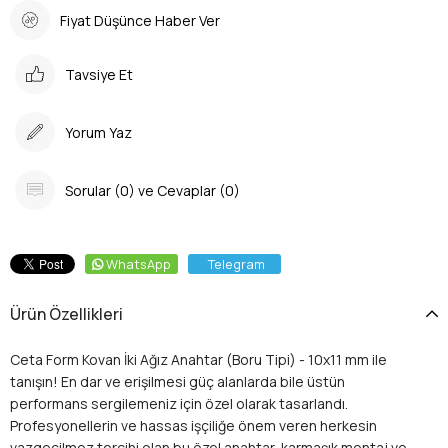
Fiyat Düşünce Haber Ver
Tavsiye Et
Yorum Yaz
Sorular (0) ve Cevaplar (0)
WhatsApp
Telegram
Ürün Özellikleri
Ceta Form Kovan İki Ağız Anahtar (Boru Tipi) - 10x11 mm ile
tanışın! En dar ve erişilmesi güç alanlarda bile üstün
performans sergilemeniz için özel olarak tasarlandı.
Profesyonellerin ve hassas işçiliğe önem veren herkesin
vazgeçilmez tercihi olan bu özel anahtar, karmaşık montaj ve