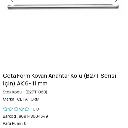
Ceta Form Kovan Anahtar Kolu (B27T Serisi
için) AK 6- 11 mm
Stok Kodu
(B27T-06B)
Marka
:
CETA FORM
0.0
Barkod
:
869148604349
Para Puan
:
0