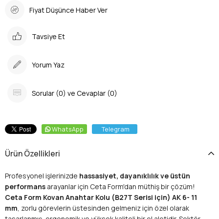
Fiyat Düşünce Haber Ver
Tavsiye Et
Yorum Yaz
Sorular (0) ve Cevaplar (0)
WhatsApp
Telegram
Ürün Özellikleri
Profesyonel işlerinizde
hassasiyet, dayanıklılık ve üstün
performans
arayanlar için Ceta Form'dan müthiş bir çözüm!
Ceta Form Kovan Anahtar Kolu (B27T Serisi için) AK 6- 11
mm
, zorlu görevlerin üstesinden gelmeniz için özel olarak
tasarlanmış, ergonomik ve yüksek kaliteli bir el aletidir. Sektör