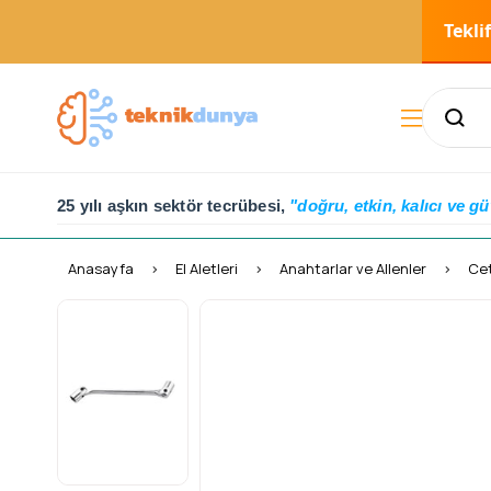
Tekli
25 yılı aşkın sektör tecrübesi,
"doğru, etkin, kalıcı ve gü
Anasayfa
El Aletleri
Anahtarlar ve Allenler
Cet