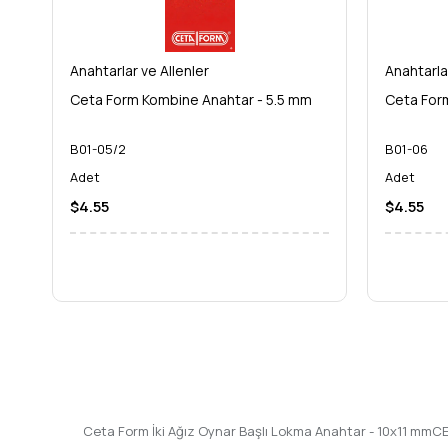
Ağız Oynar Başlı Lokma Anahtar - 10x11 mm**'yi sepetinize ekl
zaman mükemmel sonuçlara ulaşın!
Anahtarlar ve Allenler
Anahtarla
Ceta Form Kombine Anahtar - 5.5 mm
Ceta For
B01-05/2
B01-06
Adet
Adet
$4.55
$4.55
Ceta Form İki Ağız Oynar Başlı Lokma Anahtar - 10x11 mmC