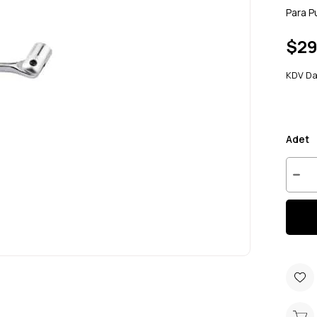
Para P
$29
KDV Da
Adet