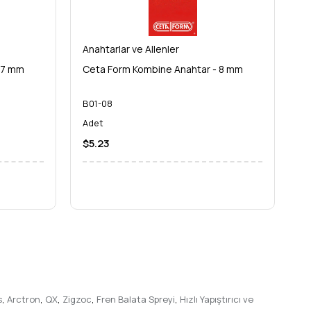
rojelerinizde zaman kazanın, eforunuzu azaltın ve her
Anahtarlar ve Allenler
An
 7 mm
Ceta Form Kombine Anahtar - 8 mm
C
B01-08
B
Adet
A
$5.23
$
s
,
Arctron
,
QX
,
Zigzoc
,
Fren Balata Spreyi
,
Hızlı Yapıştırıcı ve