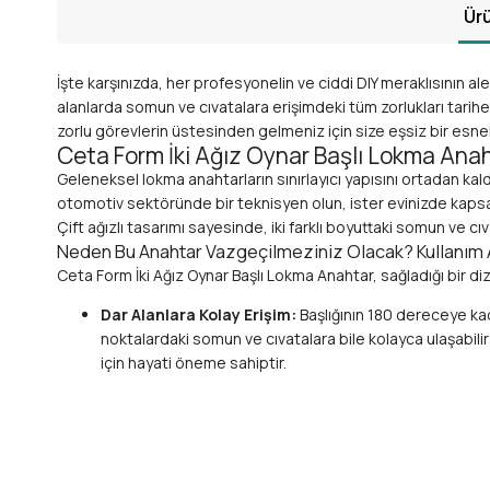
Ürü
İşte karşınızda, her profesyonelin ve ciddi DIY meraklısının 
alanlarda somun ve cıvatalara erişimdeki tüm zorlukları tarihe g
zorlu görevlerin üstesinden gelmeniz için size eşsiz bir esnek
Ceta Form İki Ağız Oynar Başlı Lokma Anaht
Geleneksel lokma anahtarların sınırlayıcı yapısını ortadan kald
otomotiv sektöründe bir teknisyen olun, ister evinizde kapsamlı
Çift ağızlı tasarımı sayesinde, iki farklı boyuttaki somun ve c
Neden Bu Anahtar Vazgeçilmeziniz Olacak? Kullanım Al
Ceta Form İki Ağız Oynar Başlı Lokma Anahtar, sağladığı bir dizi
Dar Alanlara Kolay Erişim:
Başlığının 180 dereceye kada
noktalardaki somun ve cıvatalara bile kolayca ulaşabili
için hayati öneme sahiptir.
Çift Ağız Tasarımı (10x11 mm):
En sık kullanılan **10
hızlandırın. Farklı anahtarlar arasında geçiş yapma ihtiya
Üstün Ceta Form Kalitesi:
Yüksek dayanıklılığa sahip 
Ceta Form güvencesiyle yıllarca sorunsuz kullanım v