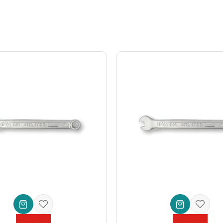
lı tasarımı, oynar başlığın sunduğu esneklik ile birleşerek, uzun sürel
mak ve her açıda rahatça çalışabilmek, projenizi daha kısa sürede, dah
r
likle 180 derece hareket kabiliyeti)
yum (Cr-V) Çeliği
 krom veya parlak krom kaplama (Ceta Form standartlarına göre)
ratları, mobilya montajı, tesisat, elektronik ve genel bakım onarım işl
venilir ve lider markalarından biri)
rkadır. Bu **çift ağızlı oynar başlı lokma anahtar** da markanın kalite
kemmel performans sergilemesi için tasarlanır. Bu anahtar, sadece bir a
mlerinizi kolaylaştıran bu ergonomik tasarım harikası ile işinizi profe