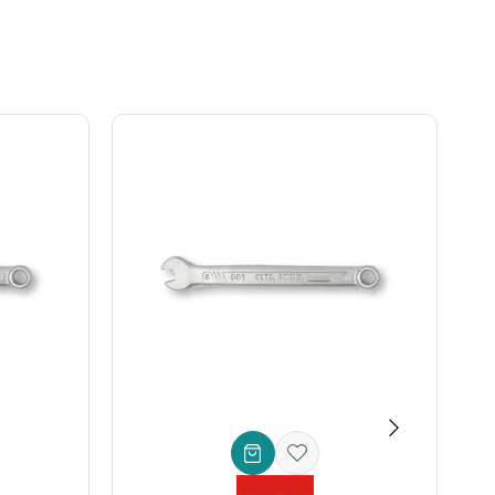
i kullanımlarda bile yorgunluğu minimize eder ve torku daha
a az eforla tamamlamanıza yardımcı olur. Bu, özellikle
eri.
 ve inovasyon anlayışının bir ürünüdür. Her bir Ceta Form
let değil, aynı zamanda iş verimliliğinize yapacağınız akıllı
syonel bir seviyeye taşıyın. Hemen şimdi **Ceta Form İki