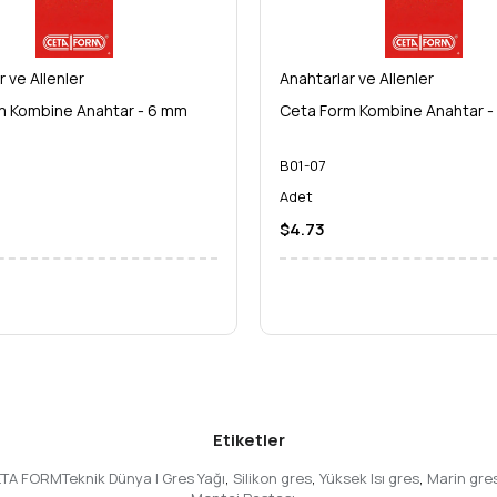
eyin ve alet çantanızdaki en değerli parçalardan birine sahip olun. P
r ve Allenler
Anahtarlar ve Allenler
m Kombine Anahtar - 6 mm
Ceta Form Kombine Anahtar -
B01-07
Adet
$4.73
Etiketler
ETA FORMTeknik Dünya | Gres Yağı
,
Silikon gres
,
Yüksek Isı gres
,
Marin gre