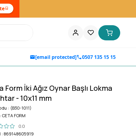
ste
[email protected]
0507 135 15 15
a Form İki Ağız Oynar Başlı Lokma
htar - 10x11 mm
odu
(B30-1011)
:
CETA FORM
0.0
d
:
869148605919