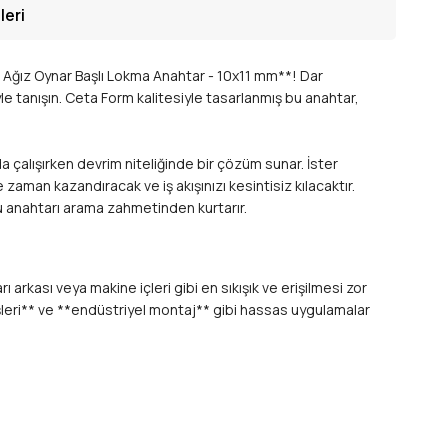
leri
ki Ağız Oynar Başlı Lokma Anahtar - 10x11 mm**! Dar
iyle tanışın. Ceta Form kalitesiyle tasarlanmış bu anahtar,
da çalışırken devrim niteliğinde bir çözüm sunar. İster
zaman kazandıracak ve iş akışınızı kesintisiz kılacaktır.
ğru anahtarı arama zahmetinden kurtarır.
arkası veya makine içleri gibi en sıkışık ve erişilmesi zor
işleri** ve **endüstriyel montaj** gibi hassas uygulamalar
ek alet çantanızda yerden tasarruf edin ve iş akışınızı
lü ve en zorlu çalışma koşullarına dayanıklı bir üründür.