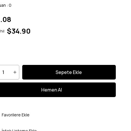
uan
:
0
.08
$34.90
hil
Favorilere Ekle
İstek Listeme Ekle