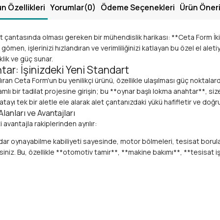
n Özellikleri
Yorumlar
(0)
Ödeme Seçenekleri
Ürün Öneri
alet çantasında olması gereken bir mühendislik harikası: **Ceta Form İ
ömen, işlerinizi hızlandıran ve verimliliğinizi katlayan bu özel el alet
lik ve güç sunar.
ar: İşinizdeki Yeni Standart
ıran Ceta Form'un bu yenilikçi ürünü, özellikle ulaşılması güç noktalar
 bir tadilat projesine girişin; bu **oynar başlı lokma anahtar**, size 
ıvatayı tek bir aletle ele alarak alet çantanızdaki yükü hafifletir ve do
anları ve Avantajları
 avantajla rakiplerinden ayrılır:
r oynayabilme kabiliyeti sayesinde, motor bölmeleri, tesisat boruları 
rsiniz. Bu, özellikle **otomotiv tamir**, **makine bakımı**, **tesisat 
mm lokma** ve **11mm lokma** boyutlarını tek bir anahtarda birleştirer
cını ortadan kaldırır.
**Krom Vanadyum (Cr-V) çeliği**nden hassasiyetle üretilmiş, uzun ömür
e maksimum performans vaat eder.