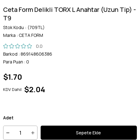
Ceta Form Delikli TORX L Anahtar (Uzun Tip) -
T9
Stok Kodu
(709TL)
Marka
:
CETA FORM
0.0
Barkod
:
869148606386
Para Puan
:
0
$1.70
$2.04
KDV Dahil
Adet