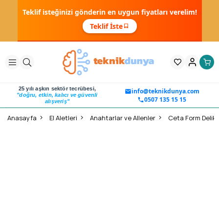
Teklif isteğinizi gönderin en uygun fiyatları verelim!
Teklif İste
25 yılı aşkın sektör tecrübesi,
info@teknikdunya.com
"doğru, etkin, kalıcı ve güvenli
0507 135 15 15
alışveriş"
Anasayfa
El Aletleri
Anahtarlar ve Allenler
Ceta Form Delikl