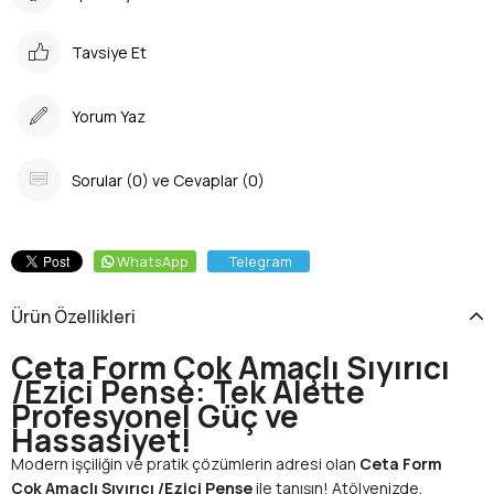
Tavsiye Et
Yorum Yaz
Sorular (0) ve Cevaplar (0)
WhatsApp
Telegram
Ürün Özellikleri
Ceta Form Çok Amaçlı Sıyırıcı
/Ezici Pense: Tek Alette
Profesyonel Güç ve
Hassasiyet!
Modern işçiliğin ve pratik çözümlerin adresi olan
Ceta Form
Çok Amaçlı Sıyırıcı /Ezici Pense
ile tanışın! Atölyenizde,