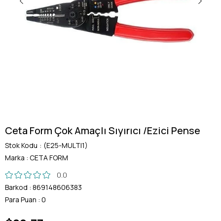
Ceta Form Çok Amaçlı Sıyırıcı /Ezici Pense
Stok Kodu
(E25-MULTI1)
Marka
:
CETA FORM
0.0
Barkod
:
869148606383
Para Puan
:
0