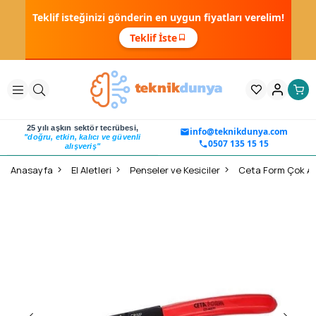
Teklif isteğinizi gönderin en uygun fiyatları verelim!
Teklif İste
25 yılı aşkın sektör tecrübesi,
info@teknikdunya.com
"doğru, etkin, kalıcı ve güvenli
0507 135 15 15
alışveriş"
Anasayfa
El Aletleri
Penseler ve Kesiciler
Ceta Form Çok Ama