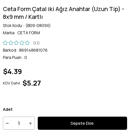
Ceta Form Çatal iki Ağız Anahtar (Uzun Tip) -
8x9 mm / Kartlı
Stok Kodu
(B09-0809X)
Marka
:
CETA FORM
0.0
Barkod
:
869148681076
Para Puan
:
0
$4.39
$5.27
KDV Dahil
Adet