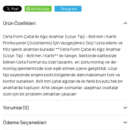
WhatsApp
Telegram
Ürün Özellikleri
Ceta Form Çatal iki Ağız Anahtar (Uzun Tip) - 8x9 mm / Kartlı:
Profesyonel Çözümleriniz İçin Vazgeçilmez Güç! Usta ellerin ve
titiz işlerin anahtarı burada! **Ceta Form Çatal iki Ağız Anahtar
(Uzun Tip) - 8x9 mm / Kartlı** ile tanışın. Sektörde kalitesiyle
bilinen Ceta Form'un bu özel tasarımı, en zorlu montaj ve de-
montaj işlemlerinizde size eşlik etmek üzere geliştirildi. Uzun
tipi sayesinde erişimi kısıtlı bölgelerde dahi maksimum tork ve
konfor sunarken, 8x9 mm çatal ağızları ile iki farklı boyutu tek bir
anahtarda topluyor. Artık sıkışan somunlar, ulaşılmaz cıvatalar
sizin için bir problem olmaktan çıkacak!
Neden Ceta Form Çatal İki Ağız Anahtar
(Uzun Tip) Tercih Etmelisiniz?
Yorumlar
(0)
Bu anahtar, sadece bir alet değil, aynı zamanda iş verimliliğinizi
ve kalitenizi artıracak bir yatırımdır. İşte size sunacağı benzersiz
Ödeme Seçenekleri
avantajlar: