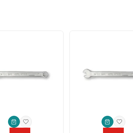
mı sayesinde, standart anahtarların ulaşamadığı dar ve derin alanlara 
V) çeliğinden
üretilmiştir. Bu malzeme, anahtarın bükülme, kırılma ve a
 oturarak kaymayı önler ve yuvarlanma riskini minimize eder, böylece h
 azaltır ve uzun süreli çalışmalarda bile konforlu bir tutuş sunar.
sinde neme ve korozyona karşı ekstra koruma sağlar.
ellik
ssettiren bu
profesyonel el aleti
, işinizi kolaylaştırmak üzere tasarlanm
 sabit ağız sunar.
lar.
u bir arada sunar.
– Olağanüstü mukavemet ve aşınma direnci.
nmaya karşı üstün koruma ve estetik görünüm.
n idealdir.