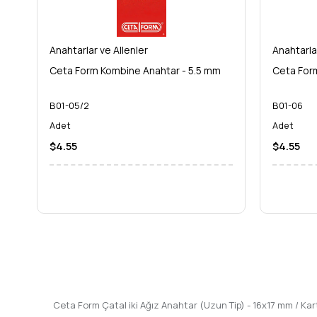
Standartlar:
DIN normlarına uygun üretim – Uluslararas
Ceta Form Güvencesiyle Geleceğe Yatırım
Ceta Form Çatal iki Ağız Anahtar (Uzun Tip) - 16x17 mm
,
Anahtarlar ve Allenler
Anahtarla
ve risk almak yerine, Ceta Form'un sunduğu güvenilirlik ve pe
Ceta Form Kombine Anahtar - 5.5 mm
Ceta For
Neden Şimdi Satın Almalısınız?
B01-05/2
Verimlilik Artışı:
Doğru araçla işlerinizi daha hızlı ve h
B01-06
Zaman Tasarrufu:
Kolay ve güvenli kullanım sayesind
Adet
Adet
Uzun Vadeli Çözüm:
Ceta Form kalitesiyle üretilmiş b
$4.55
$4.55
Hemen şimdi
Ceta Form 16x17 mm uzun tip anahtar
ı sepe
anahtar
ile gücü ve hassasiyeti bir arada yaşayın.
Ceta Form e
Ceta Form Çatal iki Ağız Anahtar (Uzun Tip) - 16x17 mm / Ka