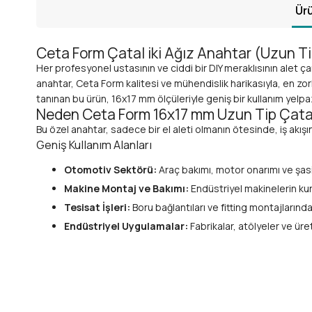
Ürü
Ceta Form Çatal iki Ağız Anahtar (Uzun Tip
Her profesyonel ustasının ve ciddi bir DIY meraklısının alet
anahtar,
Ceta Form
kalitesi ve mühendislik harikasıyla, en zo
tanınan bu ürün, 16x17 mm ölçüleriyle geniş bir kullanım yelp
Neden Ceta Form 16x17 mm Uzun Tip Çatal
Bu özel anahtar, sadece bir el aleti olmanın ötesinde, iş akışın
Geniş Kullanım Alanları
Otomotiv Sektörü:
Araç bakımı, motor onarımı ve şasi i
Makine Montaj ve Bakımı:
Endüstriyel makinelerin ku
Tesisat İşleri:
Boru bağlantıları ve fitting montajların
Endüstriyel Uygulamalar:
Fabrikalar, atölyeler ve üre
Genel Tamirat ve DIY Projeleri:
Evdeki veya atölyedek
Sağladığı Avantajlar
Yüksek Tork Kapasitesi:
Uzun kolu sayesinde ekstra g