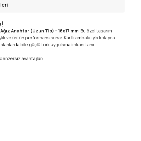
leri
e!
 Ağız Anahtar (Uzun Tip) - 16x17 mm
. Bu özel tasarım
lık ve üstün performans sunar. Kartlı ambalajıyla kolayca
alanlarda bile güçlü tork uygulama imkanı tanır.
u benzersiz avantajlar:
ı bile kolayca açmanızı sağlar.