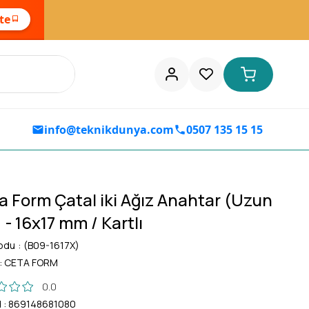
ste
info@teknikdunya.com
0507 135 15 15
a Form Çatal iki Ağız Anahtar (Uzun
 - 16x17 mm / Kartlı
odu
(B09-1617X)
:
CETA FORM
0.0
d
:
869148681080