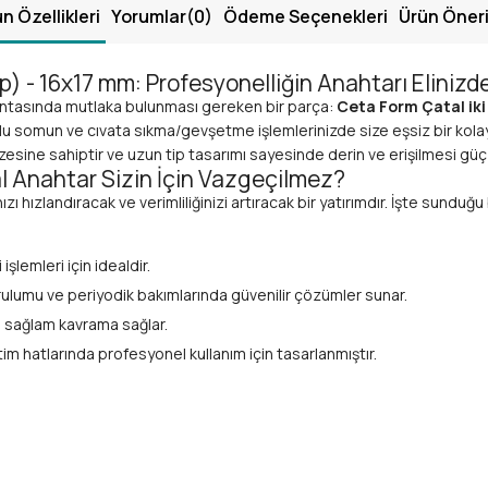
n Özellikleri
Yorumlar
(0)
Ödeme Seçenekleri
Ürün Öneri
) - 16x17 mm: Profesyonelliğin Anahtarı Elinizd
 çantasında mutlaka bulunması gereken bir parça:
Ceta Form Çatal iki
rlu somun ve cıvata sıkma/gevşetme işlemlerinizde size eşsiz bir kolay
azesine sahiptir ve
uzun tip
tasarımı sayesinde derin ve erişilmesi güç 
 Anahtar Sizin İçin Vazgeçilmez?
ızı hızlandıracak ve verimliliğinizi artıracak bir yatırımdır. İşte sunduğ
şlemleri için idealdir.
rulumu ve periyodik bakımlarında güvenilir çözümler sunar.
da sağlam kavrama sağlar.
tim hatlarında profesyonel kullanım için tasarlanmıştır.
i her türlü sabitleme ve sökme işleminde güçlü bir yardımcıdır.
üç uygulamanıza olanak tanır, bu da sıkışmış veya paslanmış somunlar