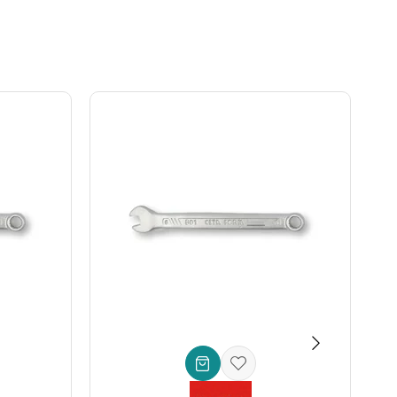
rahatça erişim sağlar.
şınmaya karşı direncini artırır, böylece uzun yıllar boyunca
em iş güvenliğinizi artırır hem de bağlantı elemanlarınıza
ıştır: