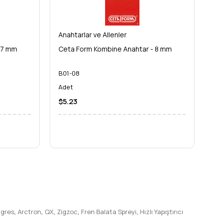
ini artıran bir araçtır. Kalitesiz aletlerle zaman kaybetmek
Anahtarlar ve Allenler
An
rınız için uzun vadeli bir çözüm sunar.
 7 mm
Ceta Form Kombine Anahtar - 8 mm
C
B01-08
B
Adet
A
$5.23
$
ir, bakım ve montaj işinizde size eşlik edecek bu
açık ağızlı
 gres
,
Arctron
,
QX
,
Zigzoc
,
Fren Balata Spreyi
,
Hızlı Yapıştırıcı