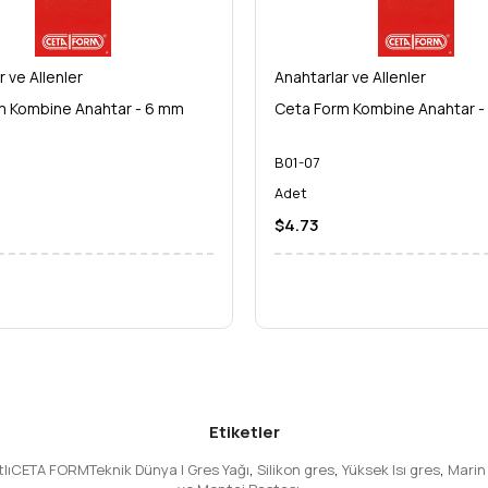
ı kalite standartlarına tam uyumluluk.
 Yapın!
 sadece bir anahtar değil, aynı zamanda işinizin kalitesini ve verimliliğ
r ve Allenler
Anahtarlar ve Allenler
rformansa yatırım yapın. Bu
dayanıklı el aleti
,
mekanik anahtar
ihtiyaçla
m Kombine Anahtar - 6 mm
Ceta Form Kombine Anahtar -
atasız tamamlarsınız.
B01-07
e gereksiz zorluklardan kurtulursunuz.
Adet
u anahtar, uzun yıllar boyunca alet çantanızın vazgeçilmezi olacak.
$4.73
tinize ekleyin ve profesyonel işlerinizde farkı hissedin! Her türlü tam
l aletleri
serisinin bu gözde üyesi ile tanışma zamanı!
Etiketler
rtlıCETA FORMTeknik Dünya | Gres Yağı
,
Silikon gres
,
Yüksek Isı gres
,
Marin