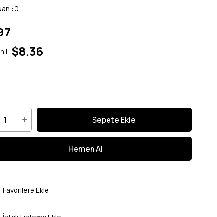
uan
:
0
97
$8.36
hil
Favorilere Ekle
İstek Listeme Ekle