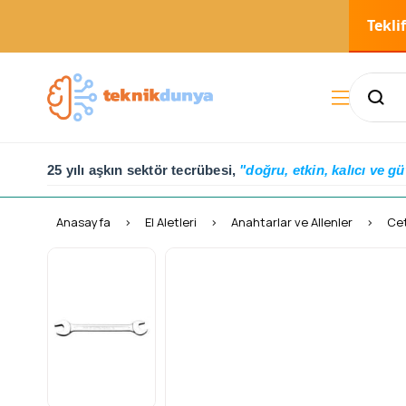
Tekli
25 yılı aşkın sektör tecrübesi,
"doğru, etkin, kalıcı ve gü
Anasayfa
El Aletleri
Anahtarlar ve Allenler
Cet