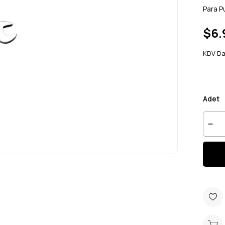
Para P
$6.
KDV Da
Adet