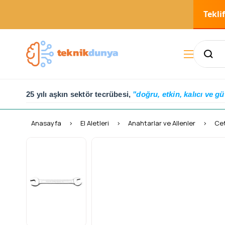
Tekli
25 yılı aşkın sektör tecrübesi,
"doğru, etkin, kalıcı ve gü
Anasayfa
El Aletleri
Anahtarlar ve Allenler
Cet