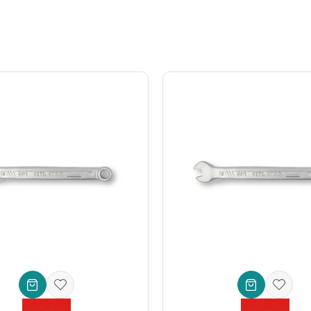
htarı) * **Marka:** Ceta Form * **Özellik:** Uzun Tip (Daha fazla eriş
ma:** Parlak Krom Kaplama (Paslanmaya ve korozyona karşı dirençli) *
tesisat, endüstriyel bakım ve profesyonel atölyeler. Bu **dayanıklı an
 biri, **Ceta Form 13x17 mm çatal anahtar**, size her zaman en iyi perf
m el aletleri** ile gücü ve kaliteyi bir arada yaşayın.