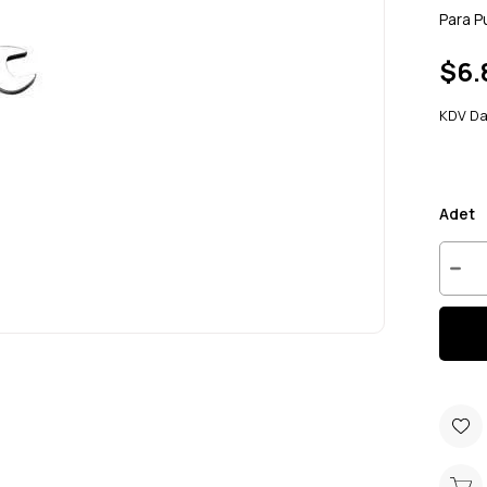
Para P
$6.
KDV Da
Adet