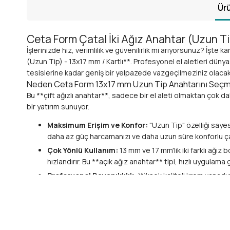
Ürü
Ceta Form Çatal İki Ağız Anahtar (Uzun T
İşlerinizde hız, verimlilik ve güvenilirlik mi arıyorsunuz? İşt
(Uzun Tip) - 13x17 mm / Kartlı**. Profesyonel el aletleri düny
tesislerine kadar geniş bir yelpazede vazgeçilmeziniz olacak. Uz
Neden Ceta Form 13x17 mm Uzun Tip Anahtarını Seçm
Bu **çift ağızlı anahtar**, sadece bir el aleti olmaktan çok da
bir yatırım sunuyor.
Maksimum Erişim ve Konfor:
"Uzun Tip" özelliği saye
daha az güç harcamanızı ve daha uzun süre konforlu çal
Çok Yönlü Kullanım:
13 mm ve 17 mm'lik iki farklı ağız b
hızlandırır. Bu **açık ağız anahtar** tipi, hızlı uygulama 
Profesyonel Dayanıklılık:
Yüksek kaliteli krom vanadyu
paslanmaya ve aşınmaya karşı üstün direnç gösterir, u
Güvenilir Tutuş:
Ağızların hassas işlenmesi, somun ve 
yaşarsınız.
Geniş Kullanım Alanı:
**Oto tamir anahtarı** olarak, *