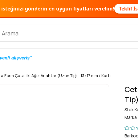
f isteğinizi gönderin en uygun fiyatları verelim!
Teklif İ
venli alışveriş"
a Form Çatal iki Ağız Anahtar (Uzun Tip) - 13x17 mm / Kartlı
Cet
Tip)
Stok K
Marka
Barko