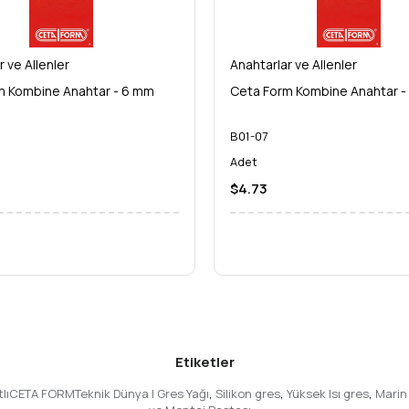
r ve Allenler
Anahtarlar ve Allenler
m Kombine Anahtar - 6 mm
Ceta Form Kombine Anahtar -
B01-07
Adet
$4.73
Etiketler
rtlıCETA FORMTeknik Dünya | Gres Yağı
,
Silikon gres
,
Yüksek Isı gres
,
Marin