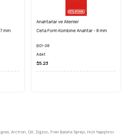
Anahtarlar ve Allenler
An
 7 mm
Ceta Form Kombine Anahtar - 8 mm
C
B01-08
B
Adet
A
$5.23
$
 gres
,
Arctron
,
QX
,
Zigzoc
,
Fren Balata Spreyi
,
Hızlı Yapıştırıcı