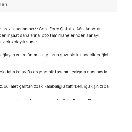
leri
l olarak tasarlanmış **Ceta Form Çatal iki Ağız Anahtar
izden inşaat sahalarına, oto tamirhanelerinden sanayi
z bir kolaylık sunar.
 sağlayan ve en önemlisi, yıllarca güvenle kullanabileceğiniz
 çok daha kolay. Bu ergonomik tasarım, çalışma esnasında
z. Bu, alet çantanızdaki kalabalığı azaltırken, iş akışınızı da
dayanacak şekilde tasarlanmıştır. Ceta Form kalitesiyle
r. Bu sayede, daha güvenli ve etkili bir çalışma deneyimi
sisat işlerinde veya **endüstriyel bakım** süreçlerinde;