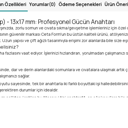
n Özellikleri
Yorumlar
(0)
Ödeme Seçenekleri
Ürün Öneri
ip) - 13x17 mm: Profesyonel Gücün Anahtarı
e karşınızda, zorlu somun ve cıvata sıkma/gevşetme işlemleriniz için öze
asının güvenilir markası Ceta Form'un bu üstün kaliteli ürünü, atölyen
un yapısı ve çift ağızlı tasarımıyla erişimi zor alanlarda bile size eşsi
elisiniz?
ha fazlasını vaat ediyor. İşlerinizi hızlandıran, yorulmadan çalışmanızı
sinde, dar ve derin alanlardaki somunlara ve cıvatalara ulaşmak artık
ışmanızı sağlar.
oyutu sayesinde, tek bir anahtarla iki farklı boyuttaki işi halledebilirsini
gerektiren durumlar için idealdir.
m çelikten üretilen bu **sanayi tipi anahtar**, en ağır koşullara bile 
zun ömürlü kullanım sunar.
cıvatalara tam oturarak kaymayı önler ve hasar riskini minimuma indiri
*mekanik anahtarı** ihtiyaçlarınızda, evdeki **DIY projeleri**nde, te