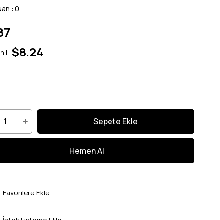
uan
:
0
87
$8.24
hil
Favorilere Ekle
İstek Listeme Ekle