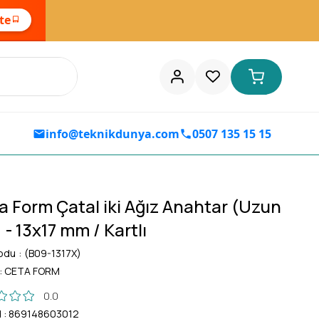
ste
info@teknikdunya.com
0507 135 15 15
a Form Çatal iki Ağız Anahtar (Uzun
 - 13x17 mm / Kartlı
odu
(B09-1317X)
:
CETA FORM
0.0
d
:
869148603012