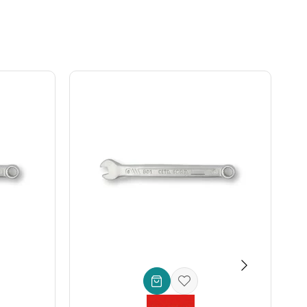
im için uzatılmış gövde) * **Ağız Ölçüleri:** 13 mm ve 17 mm
 **Ambalaj:** Kartlı (Kolay sergileme ve saklama için) *
ahtar**, her detayı düşünülerek tasarlanmıştır. İster
ormansı sunacaktır. Şimdi sipariş verin ve işlerinizi