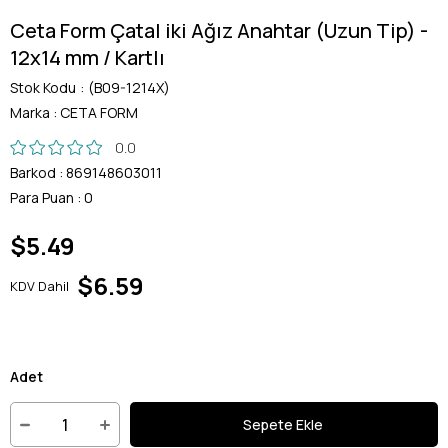
Ceta Form Çatal iki Ağız Anahtar (Uzun Tip) -
12x14 mm / Kartlı
Stok Kodu
(B09-1214X)
Marka
:
CETA FORM
0.0
Barkod
:
869148603011
Para Puan
:
0
$5.49
$6.59
KDV Dahil
Adet