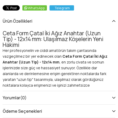
WhatsApp
Telegram
Ürün Özellikleri
Ceta Form Çatal İki Ağız Anahtar (Uzun
Tip) - 12x14 mm: Ulaşılmaz Köşelerin Yeni
Hakimi
Her profesyonelin ve ciddi amatörün takım çantasında
vazgeçilmez bir yer edinecek olan
Ceta Form Çatal İki Ağız
Anahtar (Uzun Tip) - 12x14 mm
, en zorlu civata ve somun
işlerinizde size güç ve hassasiyet sunuyor. Özellikle dar
alanlarda ve derinlemesine erişim gerektiren noktalarda fark
yaratan "uzun tip" tasarımıyla, ulaşılmaz olarak gördüğünüz
noktalara kolayca erişmenizi ve işinizi zahmetsizce
tamamlamanızı sağlar. Ceta Form kalitesiyle üretilen bu el aleti,
dayanıklılığı ve üstün performansıyla beklentilerinizi aşacak.
Yorumlar
(0)
Neden Ceta Form Uzun Tip Çatal Anahtar? Avantajları
ve Kullanım Alanları
Ödeme Seçenekleri
Bu özel anahtar, sadece bir el aleti olmanın ötesinde,