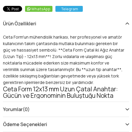
WhatsApp
Telegram
Ürün Özellikleri
Ceta Form'un mühendislik harikası, her profesyonel ve amatör
kullanıcının takım çantasında mutlaka bulunması gereken bir
güç ve hassasiyet sembolü: **Ceta Form Çatal iki Ağız Anahtar
(Uzun Tip) - 12x13 mm**! Zorlu vidalarla ve ulaşılması güç
noktalarla mücadele ederken size maksimum konfor ve
verimlilik sunmak üzere tasarlanmıştır. Bu **uzun tip anahtar**,
özellikle sıkılaşmış bağlantıları gevşetmede veya yüksek tork
gerektiren işlemlerde benzersiz bir yardımcıdır.
Ceta Form 12x13 mm Uzun Çatal Anahtar:
Gücün ve Ergonominin Buluştuğu Nokta
Bu özel tasarım **çift ağızlı anahtar**, iki farklı somun veya
civata boyutuyla (12 mm ve 13 mm) başa çıkmanızı sağlarken,
Yorumlar
(0)
**uzun tip** formu sayesinde eşsiz bir kaldıraç kuvveti sunar.
Peki, bu **profesyonel anahtar** hangi alanlarda
Ödeme Seçenekleri
vazgeçilmeziniz olacak?