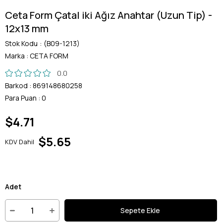
Ceta Form Çatal iki Ağız Anahtar (Uzun Tip) -
12x13 mm
Stok Kodu
(B09-1213)
Marka
:
CETA FORM
0.0
Barkod
:
869148680258
Para Puan
:
0
$4.71
$5.65
KDV Dahil
Adet