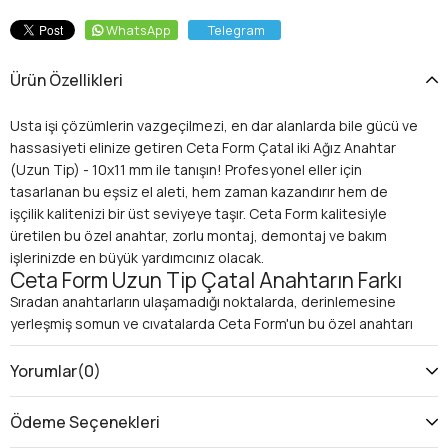
WhatsApp
Telegram
Ürün Özellikleri
Usta işi çözümlerin vazgeçilmezi, en dar alanlarda bile gücü ve
hassasiyeti elinize getiren Ceta Form Çatal iki Ağız Anahtar
(Uzun Tip) - 10x11 mm ile tanışın! Profesyonel eller için
tasarlanan bu eşsiz el aleti, hem zaman kazandırır hem de
işçilik kalitenizi bir üst seviyeye taşır. Ceta Form kalitesiyle
üretilen bu özel anahtar, zorlu montaj, demontaj ve bakım
işlerinizde en büyük yardımcınız olacak.
Ceta Form Uzun Tip Çatal Anahtarın Farkı
Sıradan anahtarların ulaşamadığı noktalarda, derinlemesine
yerleşmiş somun ve cıvatalarda Ceta Form'un bu özel anahtarı
devreye girer.
Uzun tip tasarımı
sayesinde, erişim mesafesini
artırarak iş yükünüzü hafifletir ve bileğinize binen baskıyı
Yorumlar
(0)
minimize eder. Mekanik, otomotiv, tesisat veya genel bakım
işleri fark etmeksizin, her profesyonelin takım çantasında
Ödeme Seçenekleri
bulunması gereken bir mucize!