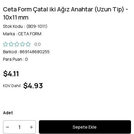
Ceta Form Çatal iki Ağız Anahtar (Uzun Tip) -
10x11 mm
Stok Kodu
(B09-1011)
Marka
:
CETA FORM
0.0
Barkod
:
869148680255
Para Puan
:
0
$4.11
$4.93
KDV Dahil
Adet