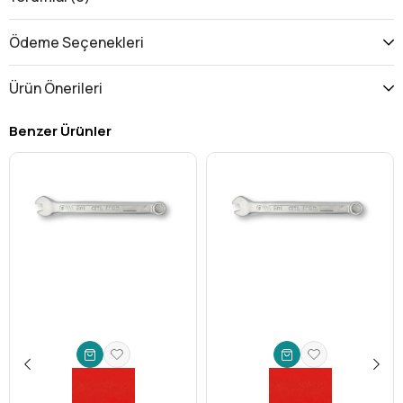
**10x11 mm** çifte boyut avantajı ve **kısa tip**
ergonomisiyle pek çok alanda size zaman kazandırır ve iş
Ödeme Seçenekleri
yükünüzü hafifletir.
Dar Alan Erişimi:
Standart anahtarların giremediği, kısıtlı
Ürün Önerileri
ve sıkışık alanlarda dahi somun ve cıvatalara kolayca
ulaşmanızı sağlar. Bu özelliğiyle özellikle **otomotiv
Benzer Ürünler
tamiri**, **elektronik montajı** ve **hassas mekanik
işler** için biçilmiş kaftandır.
Profesyonel ve Güvenilir Performans:
Ceta Form
markasının mühendislik kalitesi, bu **el aleti** ile her
sıkma ve gevşetme işleminde maksimum tork ve
minimum kayma garantisi verir. İş güvenliğiniz ve işinizin
kalitesi için doğru seçimdir.
Çift Yönlü Esneklik:
Tek bir anahtarda 10 mm ve 11 mm
olmak üzere iki farklı boyutu barındırması, takım
çantanızda yerden tasarruf etmenizi sağlarken, farklı
ihtiyaçlarınıza anında cevap verir.
Dayanıklılık ve Uzun Ömür:
Yüksek kaliteli malzemeden
üretilen bu **profesyonel anahtar**, yoğun kullanıma ve
zorlu koşullara karşı üstün direnç gösterir. Yıllarca