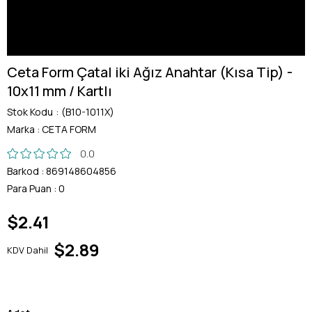
Ceta Form Çatal iki Ağız Anahtar (Kısa Tip) -
10x11 mm / Kartlı
Stok Kodu
(B10-1011X)
Marka
:
CETA FORM
0.0
Barkod
:
869148604856
Para Puan
:
0
$2.41
$2.89
KDV Dahil