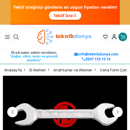
Teklif isteğinizi gönderin en uygun fiyatları verelim!
Teklif İste
25 yılı aşkın sektör tecrübesi,
info@teknikdunya.com
"doğru, etkin, kalıcı ve güvenli
0507 135 15 15
alışveriş"
Anasayfa
El Aletleri
Anahtarlar ve Allenler