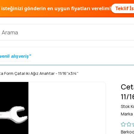
f isteğinizi gönderin en uygun fiyatları verelim!
Teklif İ
venli alışveriş"
a Form Çatal iki Ağız Anahtar - 11/16''x3/4''
Cet
11/1
Stok K
Marka
Barko