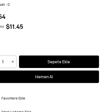
uan
:
0
54
$11.45
hil
Favorilere Ekle
İstek Listeme Ekle