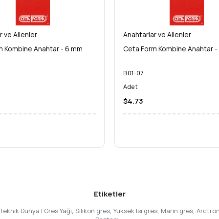
r ve Allenler
Anahtarlar ve Allenler
m Kombine Anahtar - 6 mm
Ceta Form Kombine Anahtar -
B01-07
Adet
$4.73
Etiketler
Teknik Dünya | Gres Yağı
,
Silikon gres
,
Yüksek Isı gres
,
Marin gres
,
Arctro