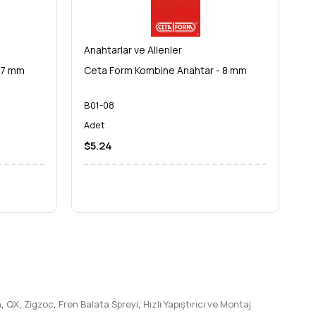
Anahtarlar ve Allenler
An
 7 mm
Ceta Form Kombine Anahtar - 8 mm
C
B01-08
B
Adet
A
$5.24
$
n
,
QX
,
Zigzoc
,
Fren Balata Spreyi
,
Hızlı Yapıştırıcı ve Montaj