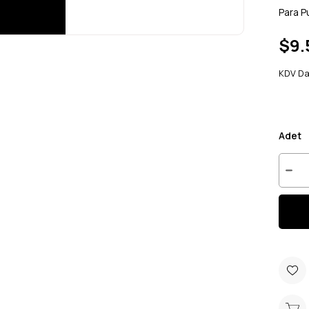
Para P
$9.
KDV Da
Adet