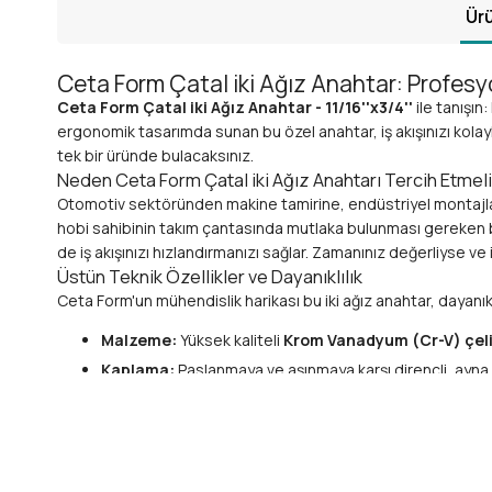
Ürü
Ceta Form Çatal iki Ağız Anahtar: Profesy
Ceta Form Çatal iki Ağız Anahtar - 11/16''x3/4''
ile tanışın
ergonomik tasarımda sunan bu özel anahtar, iş akışınızı kolayl
tek bir üründe bulacaksınız.
Neden Ceta Form Çatal iki Ağız Anahtarı Tercih Etmel
Otomotiv sektöründen makine tamirine, endüstriyel montajlar
hobi sahibinin takım çantasında mutlaka bulunması gereken 
de iş akışınızı hızlandırmanızı sağlar. Zamanınız değerliyse ve
Üstün Teknik Özellikler ve Dayanıklılık
Ceta Form'un mühendislik harikası bu iki ağız anahtar, dayanıklı
Malzeme:
Yüksek kaliteli
Krom Vanadyum (Cr-V) çel
Kaplama:
Paslanmaya ve aşınmaya karşı dirençli, ayna 
dayanıklıdır.
Ölçüler:
İki uçta
11/16 inç ve 3/4 inç
olmak üzere iki fa
Standartlar:
Üretimi uluslararası
DIN standartlarına
Tasarım:
Ergonomik ve dengeli sap tasarımı, uzun süre