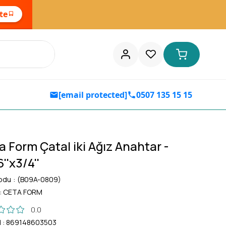
ste
[email protected]
0507 135 15 15
a Form Çatal iki Ağız Anahtar -
6''x3/4''
odu
(B09A-0809)
:
CETA FORM
0.0
d
:
869148603503