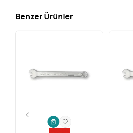
İş Verimliliğinizi Artırın, Güvenle Çalışın!
Benzer Ürünler
Artık doğru anahtarı aramakla veya birden fazla anahtar taşı
ve hız sunar. Profesyonel
el aletleri
arasında bir yıldız gibi 
İster atölyenizde, ister şantiyede, ister evinizdeki tamirat iş
arayışınız varsa, yatırımınızın karşılığını fazlasıyla alacağını