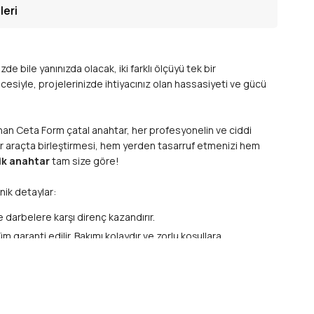
leri
de bile yanınızda olacak, iki farklı ölçüyü tek bir
ncesiyle, projelerinizde ihtiyacınız olan hassasiyeti ve gücü
nan Ceta Form çatal anahtar, her profesyonelin ve ciddi
 bir araçta birleştirmesi, hem yerden tasarruf etmenizi hem
k anahtar
tam size göre!
knik detaylar:
 darbelere karşı direnç kazandırır.
m garanti edilir. Bakımı kolaydır ve zorlu koşullara
sine uyum sağlar.
ve tutarlılığı garanti eder.
vrama ve maksimum
tork uygulama
imkanı sunar.