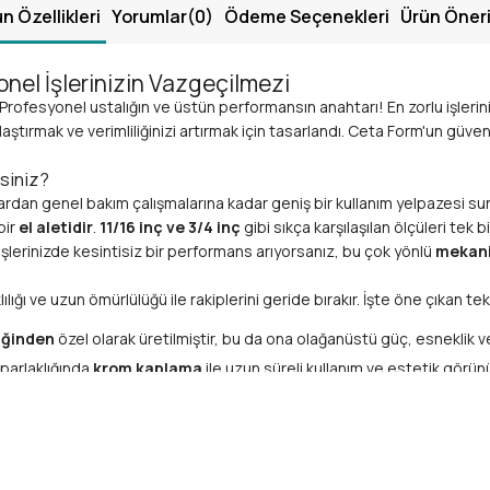
n Özellikleri
Yorumlar
(0)
Ödeme Seçenekleri
Ürün Öneri
onel İşlerinizin Vazgeçilmezi
: Profesyonel ustalığın ve üstün performansın anahtarı! En zorlu işleriniz
aştırmak ve verimliliğinizi artırmak için tasarlandı. Ceta Form'un güve
isiniz?
dan genel bakım çalışmalarına kadar geniş bir kullanım yelpazesi su
bir
el aletidir
.
11/16 inç ve 3/4 inç
gibi sıkça karşılaşılan ölçüleri tek
 işlerinizde kesintisiz bir performans arıyorsanız, bu çok yönlü
mekani
lığı ve uzun ömürlülüğü ile rakiplerini geride bırakır. İşte öne çıkan te
iğinden
özel olarak üretilmiştir, bu da ona olağanüstü güç, esneklik ve
parlaklığında
krom kaplama
ile uzun süreli kullanım ve estetik görünü
rklı metrik olmayan ölçüye sahiptir, geniş bir somun ve civata yelpaze
uygun olarak gerçekleştirilmiştir, her kullanımda güvenliği, hassasiyeti 
li kullanımlarda bile el yorgunluğunu minimize eder, daha iyi bir ka