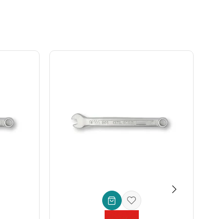
kma
ve
civata sökme
işlemlerinizde size eşsiz bir kolaylık
yacak,
oto tamir aletleri
setinizin vazgeçilmezi olacaktır.
yın. Uzun ömürlü ve güvenilir bir
endüstriyel anahtar