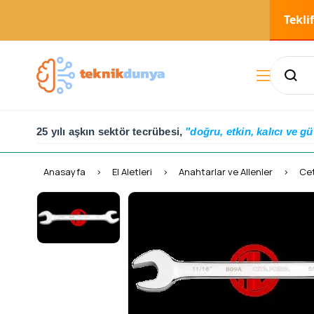
Tekli
25 yılı aşkın sektör tecrübesi,
"doğru, etkin, kalıcı ve gü
Anasayfa
El Aletleri
Anahtarlar ve Allenler
Cet