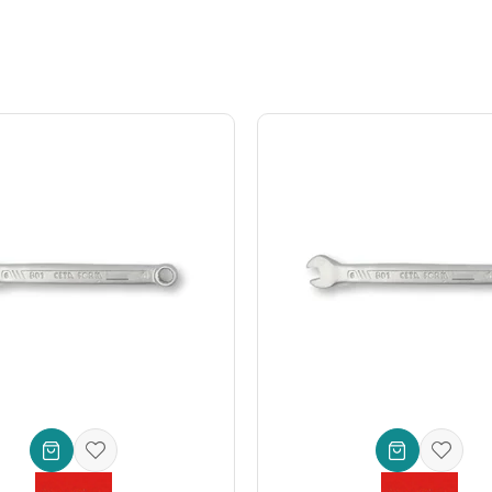
makla vakit kaybetmeyin! Ceta Form Çatal iki Ağız Anahtar,
somun sı
parlayan bu ürün, tüm
mekanik anahtar
ihtiyaçlarınızı eksiksiz karşıla
lerinde; Ceta Form kalitesiyle
iş güvenliğini
ve verimliliği zirveye taşı
z bu ürünü hemen keşfedin!