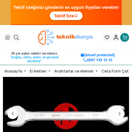
Teklif isteğinizi gönderin en uygun fiyatları verelim!
Teklif İste
25 yılı aşkın sektör tecrübesi,
[email protected]
"doğru, etkin, kalıcı ve güvenli
0507 135 15 15
alışveriş"
Anasayfa
El Aletleri
Anahtarlar ve Allenler
Ceta Form Çatal i