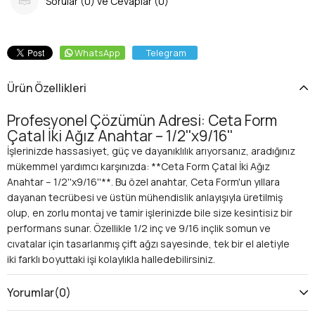
Sorular (0) ve Cevaplar (0)
WhatsApp
Telegram
Ürün Özellikleri
Profesyonel Çözümün Adresi: Ceta Form
Çatal İki Ağız Anahtar – 1/2''x9/16''
İşlerinizde hassasiyet, güç ve dayanıklılık arıyorsanız, aradığınız
mükemmel yardımcı karşınızda: **Ceta Form Çatal İki Ağız
Anahtar – 1/2''x9/16''**. Bu özel anahtar, Ceta Form'un yıllara
dayanan tecrübesi ve üstün mühendislik anlayışıyla üretilmiş
olup, en zorlu montaj ve tamir işlerinizde bile size kesintisiz bir
performans sunar. Özellikle 1/2 inç ve 9/16 inçlik somun ve
cıvatalar için tasarlanmış çift ağzı sayesinde, tek bir el aletiyle
iki farklı boyuttaki işi kolaylıkla halledebilirsiniz.
Üstün Kalite ve Uzun Ömürlü Kullanım
Ceta Form kalitesi, bu **açık ağız anahtar** modelinde de
Yorumlar
(0)
kendini gösteriyor. Üstün Alman mühendisliği standartlarına