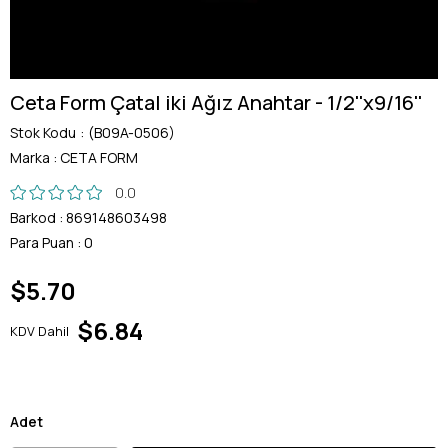
Ceta Form Çatal iki Ağız Anahtar - 1/2''x9/16''
Stok Kodu
(B09A-0506)
Marka
:
CETA FORM
0.0
Barkod
:
869148603498
Para Puan
:
0
$5.70
$6.84
KDV Dahil
Adet