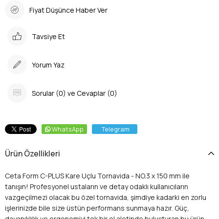
Fiyat Düşünce Haber Ver
Tavsiye Et
Yorum Yaz
Sorular (0) ve Cevaplar (0)
WhatsApp
Telegram
Ürün Özellikleri
Ceta Form C-PLUS Kare Uçlu Tornavida - NO.3 x 150 mm ile
tanışın! Profesyonel ustaların ve detay odaklı kullanıcıların
vazgeçilmezi olacak bu özel tornavida, şimdiye kadarki en zorlu
işlerinizde bile size üstün performans sunmaya hazır. Güç,
dayanıklılık ve ergonomiyi tek bir el aletinde buluşturan bu ürün,