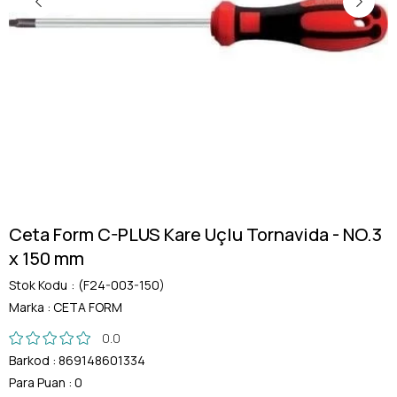
Ceta Form C-PLUS Kare Uçlu Tornavida - NO.3
x 150 mm
Stok Kodu
(F24-003-150)
Marka
:
CETA FORM
0.0
Barkod
:
869148601334
Para Puan
:
0