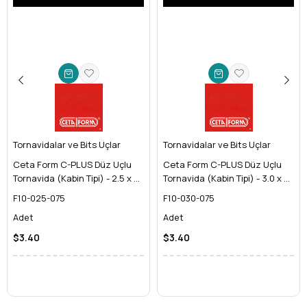
minimize eder. Bu sayede hem vida başının aşınmasını
engeller hem de kullanıcının güvenliğini artırır. Bu, özellikle
**yüksek tork transferi** gerektiren işlerde kritik bir
özelliktir.
Yüksek Tork Transferi:
Vidalara uyguladığınız gücü
maksimum verimlilikle ileterek, sıkılaşmış veya paslanmış
vidaları bile kolayca gevşetmenizi sağlar. İş gücünüzü en
verimli şekilde kullanırsınız.
Ceta Form Güvencesi ve Kalitesi:
Yılların deneyimiyle
Tornavidalar ve Bits Uçlar
el aletleri sektöründe kendine sağlam bir yer edinmiş
Tornavidalar ve Bits Uçlar
Ceta Form'un kalite standartlarına uygun olarak
Ceta Form C-PLUS Düz Uçlu
Ceta Form C-PLUS Düz Uçlu
üretilmiştir. Her bir tornavida, zorlu testlerden geçerek
Tornavida (Kabin Tipi) - 2.5 x 75
Tornavida (Kabin Tipi) - 3.0 x 75
dayanıklılığını kanıtlar.
mm
mm
F10-025-075
F10-030-075
Uzun Ömürlü Krom Vanadyum Çelik:
Uç kısmı, yüksek
Adet
Adet
kaliteli krom vanadyum çeliğinden (CrV) üretilmiştir. Bu
özel alaşım, yıpranmaya, borozyona ve paslanmaya karşı
$3.40
$3.40
üstün direnç gösterir, böylece **profesyonel
tornavida**nız yıllarca ilk günkü performansını korur.
Ergonomik C-PLUS Sap Tasarımı:
Özel çift komponentli
sap, uzun süreli kullanımlarda bile el yorgunluğunu en aza