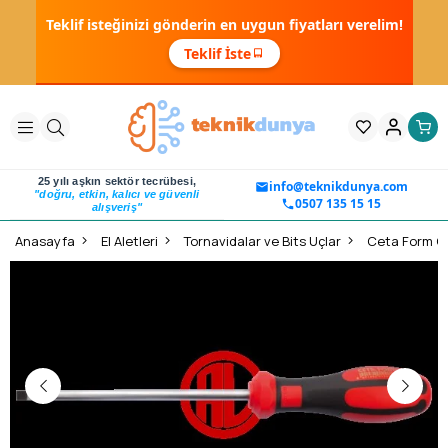
Teklif isteğinizi gönderin en uygun fiyatları verelim!
Teklif İste
25 yılı aşkın sektör tecrübesi,
info@teknikdunya.com
"doğru, etkin, kalıcı ve güvenli
0507 135 15 15
alışveriş"
Anasayfa
El Aletleri
Tornavidalar ve Bits Uçlar