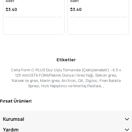
Adet
Adet
$3.40
$3.40
Etiketler
Ceta Form C-PLUS Düz Uçlu Tornavida (Çekiçlenebilir) - 6.5 x
125 mmCETA FORMTeknik Dünya | Gres Yağı
,
Silikon gres
,
Yüksek Isı gres
,
Marin gres
,
Arctron
,
QX
,
Zigzoc
,
Fren Balata
Spreyi
,
Hızlı Yapıştırıcı ve Montaj Pastası
,
,
Fırsat Ürünleri
Kurumsal
Yardım