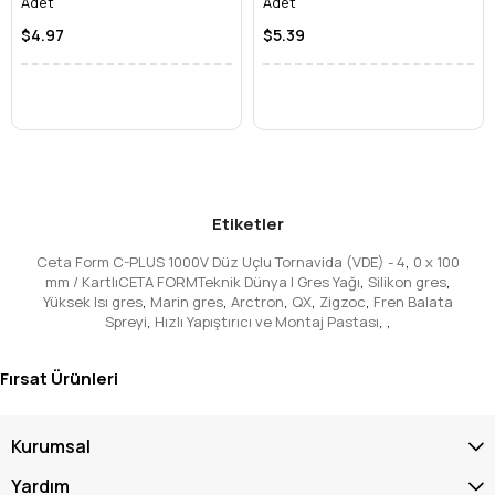
Adet
Adet
$4.97
$5.39
Etiketler
Ceta Form C-PLUS 1000V Düz Uçlu Tornavida (VDE) - 4
,
0 x 100
mm / KartlıCETA FORMTeknik Dünya | Gres Yağı
,
Silikon gres
,
Yüksek Isı gres
,
Marin gres
,
Arctron
,
QX
,
Zigzoc
,
Fren Balata
Spreyi
,
Hızlı Yapıştırıcı ve Montaj Pastası
,
,
Fırsat Ürünleri
Kurumsal
Yardım