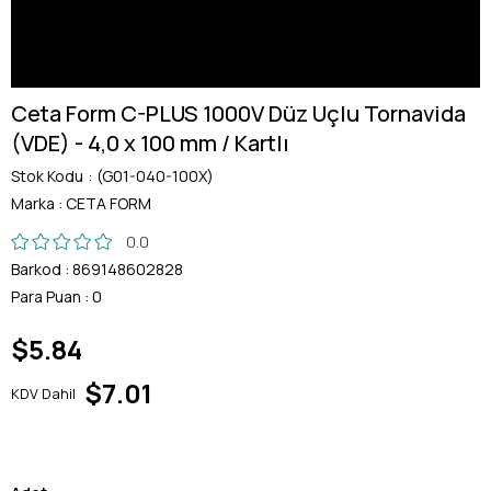
Ceta Form C-PLUS 1000V Düz Uçlu Tornavida
(VDE) - 4,0 x 100 mm / Kartlı
Stok Kodu
(G01-040-100X)
Marka
:
CETA FORM
0.0
Barkod
:
869148602828
Para Puan
:
0
$5.84
$7.01
KDV Dahil