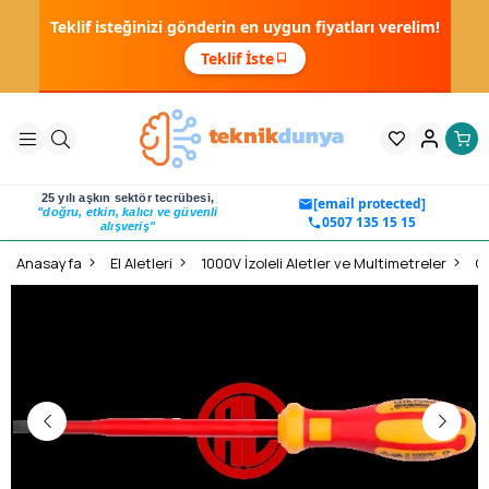
Teklif isteğinizi gönderin en uygun fiyatları verelim!
Teklif İste
25 yılı aşkın sektör tecrübesi,
[email protected]
"doğru, etkin, kalıcı ve güvenli
0507 135 15 15
alışveriş"
Anasayfa
El Aletleri
1000V İzoleli Aletler ve Multimetreler