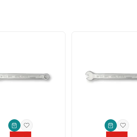
motivden sanayiye kadar birçok alanda sıkça kullanılan ideal bir boyut
Cr-V)** – Aşınmaya, paslanmaya ve yüksek torklu uygulamalara karşı ü
tarafta ise **cırcırlı ve mafsallı yıldız ağız** bulunur. Bu iki işlevi tek
görünümün yanı sıra korozyona karşı ekstra koruma sunarak aletin öm
uslararası kalite ve güvenlik normlarını karşıladığının ve güvenle kullan
iyonel alet arayan herkes için tasarlanmıştır.
süspansiyon sistemlerindeki dar alanlarda civata ve somun sökme/tak
erin, endüstriyel ekipmanların montaj ve demontajında hız ve hassas
tesisat elemanlarının montajında kolaylık sunar.
ar ve hobi projeleri için pratik ve güçlü bir çözüm sunar.
n karmaşık olduğu bu araçların bakımlarında büyük kolaylık sağlar.
pın
 tanınan, köklü bir markadır. C-GEAR serisi, markanın yenilikçi ruhunu ve