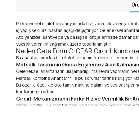
Ürü
Profesyonel el aletleri dünyasında hız, verimlilik ve erişim 
iş yapış şeklinizi baştan aşağı değiştiriyor. Geleneksel anahtar
Atölyenizde, şantiyede ya da kişisel projelerinizde zamandan
yüksek verimlilik sağlamak üzere tasarlanmıştır.
Neden Ceta Form C-GEAR Cırcırlı Kombine 
Bu anahtar, sıradan bir el aleti olmanın ötesinde, mühendislik 
Mafsallı Tasarımın Gücü: Erişilemez Alan Kalmasın
Geleneksel anahtarların ulaşamadığı, manevra yapmanın nerede
Mafsallı Kombine Anahtar** ile bu sorunlar tarihe karışıyor. Maf
Bu özellik, özellikle oto tamir, makine bakımı ve tesisat işleri
konforunuzu artırır.
Cırcırlı Mekanizmanın Farkı: Hız ve Verimlilik Bir A
Cırcırlı özelliği, bu anahtarı tam bir zaman makinesine dönüş
somundan çıkarmadan sürekli sıkma veya gevşetme işlemi yapab
de geri kaymayı engelleyerek güvenli bir çalışma ortamı sunar.
Ceta Form C-GEAR 16 mm Kombine Anahtarı
Bu anahtar, sadece tasarımıyla değil, aynı zamanda malzeme kal