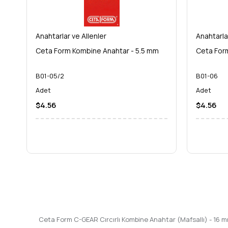
ederek, sadece bir alet değil, aynı zamanda yıllarca sorunsu
(Mafsallı) - 16 mm** ile işlerinizde fark yaratın, verimliliğini
Anahtarlar ve Allenler
Anahtarla
Ceta Form Kombine Anahtar - 5.5 mm
Ceta For
B01-05/2
B01-06
Adet
Adet
$4.56
$4.56
Ceta Form C-GEAR Cırcırlı Kombine Anahtar (Mafsallı) - 16