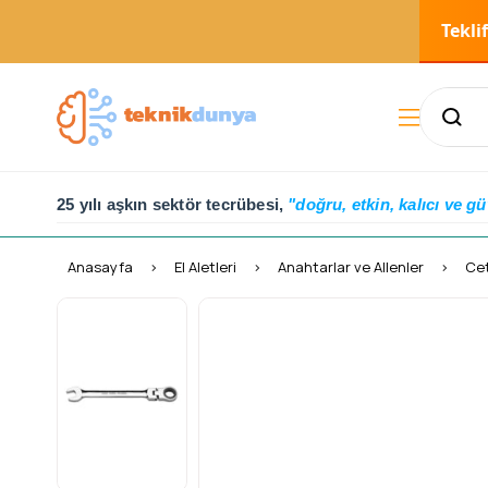
Tekli
25 yılı aşkın sektör tecrübesi,
"doğru, etkin, kalıcı ve gü
Anasayfa
El Aletleri
Anahtarlar ve Allenler
Cet