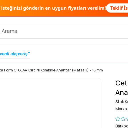
f isteğinizi gönderin en uygun fiyatları verelim!
Teklif İ
venli alışveriş"
a Form C-GEAR Cırcırlı Kombine Anahtar (Mafsallı) - 16 mm
Cet
Ana
Stok K
Marka
Barko