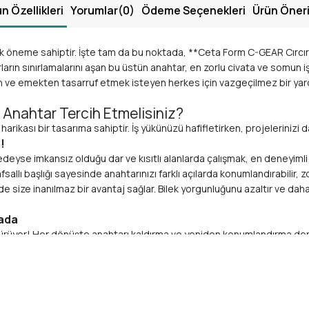
n Özellikleri
Yorumlar
(0)
Ödeme Seçenekleri
Ürün Öneri
kritik öneme sahiptir. İşte tam da bu noktada, **Ceta Form C-GEAR Cırc
ların sınırlamalarını aşan bu üstün anahtar, en zorlu civata ve somun iş
 ve emekten tasarruf etmek isteyen herkes için vazgeçilmez bir yardım
Anahtar Tercih Etmelisiniz?
harikası bir tasarıma sahiptir. İş yükünüzü hafifletirken, projelerinizi
!
yse imkansız olduğu dar ve kısıtlı alanlarda çalışmak, en deneyimli 
sallı başlığı sayesinde anahtarınızı farklı açılarda konumlandırabilir, 
nde size inanılmaz bir avantaj sağlar. Bilek yorgunluğunu azaltır ve dah
rada
türüyor! Her dönüşte anahtarı kaldırma ve yeniden konumlandırma derdi
ilirsiniz. Bu, özellikle seri işlerde inanılmaz bir hız kazandırır. H
 Dişliler arasındaki sıkı bağlantı, aşınmayı minimize eder ve uzun ömü
n Öne Çıkan Teknik Özellikleri
itesi ve işçiliğiyle de öne çıkarak profesyonel standartları karşılar.