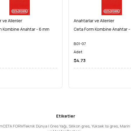
z kullanabileceğiniz bir performansa ve dayanıklılığa yatırım yapmış 
zi artırın ve her zaman bir adım önde olun. Hemen sipariş verin ve profes
r ve Allenler
Anahtarlar ve Allenler
m Kombine Anahtar - 6 mm
Ceta Form Kombine Anahtar -
B01-07
Adet
$4.73
Etiketler
 mmCETA FORMTeknik Dünya | Gres Yağı
,
Silikon gres
,
Yüksek Isı gres
,
Marin