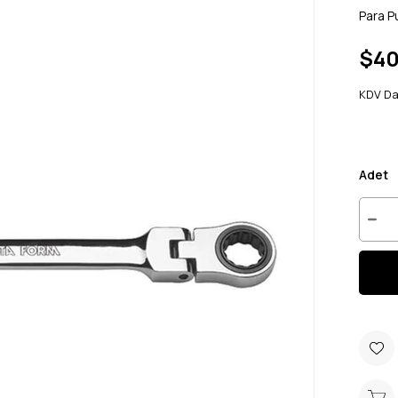
Para P
$40
KDV Da
Adet