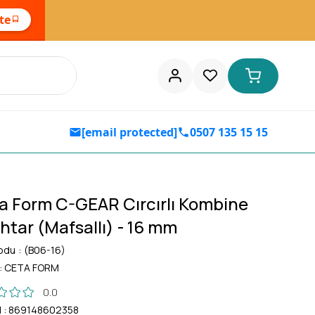
ste
[email protected]
0507 135 15 15
a Form C-GEAR Cırcırlı Kombine
htar (Mafsallı) - 16 mm
odu
(B06-16)
:
CETA FORM
0.0
d
:
869148602358