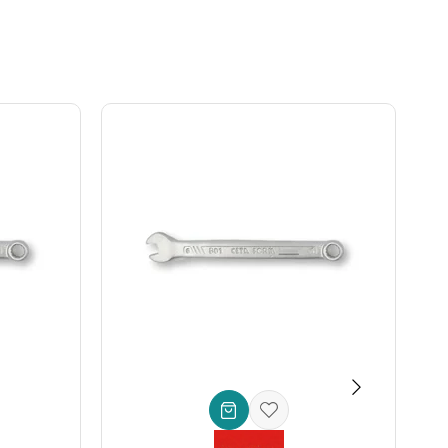
tur.
stün direnç sağlar. Bu sayede anahtarınız yıllarca ilk
 bir el aletinde birleştirerek takım çantanızda yer tasarrufu
rünü uzatır.
ılabileceğinin garantisidir.
ma işlemlerinde vazgeçilmez bir yardımcıdır.
iyet sağlar.
 mühendislik mükemmelliğini yansıtır. Bu anahtarı tercih