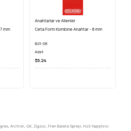
olursunuz. **Ceta Form C-GEAR Cırcırlı Kombine Anahtar
yonel el aletleri deneyiminizi bir üst seviyeye taşıyın!
Anahtarlar ve Allenler
An
 7 mm
Ceta Form Kombine Anahtar - 8 mm
C
B01-08
B
Adet
A
$5.24
$
 gres
,
Arctron
,
QX
,
Zigzoc
,
Fren Balata Spreyi
,
Hızlı Yapıştırıcı