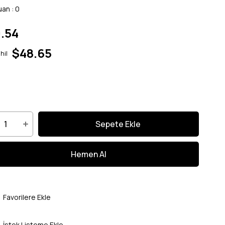
uan
:
0
.54
$48.65
hil
Favorilere Ekle
İstek Listeme Ekle