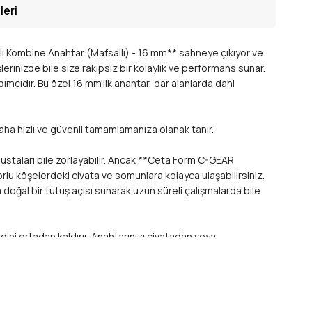
leri
ırlı Kombine Anahtar (Mafsallı) - 16 mm** sahneye çıkıyor ve
lerinizde bile size rakipsiz bir kolaylık ve performans sunar.
cıdır. Bu özel 16 mm'lik anahtar, dar alanlarda dahi
 daha hızlı ve güvenli tamamlamanıza olanak tanır.
ustaları bile zorlayabilir. Ancak **Ceta Form C-GEAR
zorlu köşelerdeki civata ve somunlara kolayca ulaşabilirsiniz.
a doğal bir tutuş açısı sunarak uzun süreli çalışmalarda bile
ni ortadan kaldırır. Anahtarınızı civatadan veya
assas cırcır mekanizması, hem yüksek tork uygulamaya hem
rlü bir performans garanti eder.