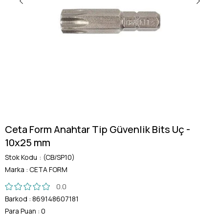
Ceta Form Anahtar Tip Güvenlik Bits Uç -
10x25 mm
Stok Kodu
(CB/SP10)
Marka
:
CETA FORM
0.0
Barkod
:
869148607181
Para Puan
:
0