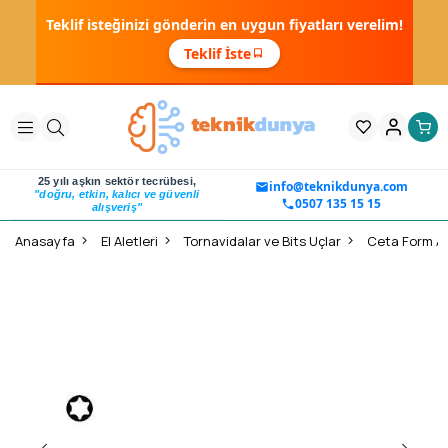
Teklif isteğinizi gönderin en uygun fiyatları verelim!
Teklif İste
25 yılı aşkın sektör tecrübesi,
info@teknikdunya.com
"doğru, etkin, kalıcı ve güvenli
0507 135 15 15
alışveriş"
Anasayfa
El Aletleri
Tornavidalar ve Bits Uçlar
Ceta Form An