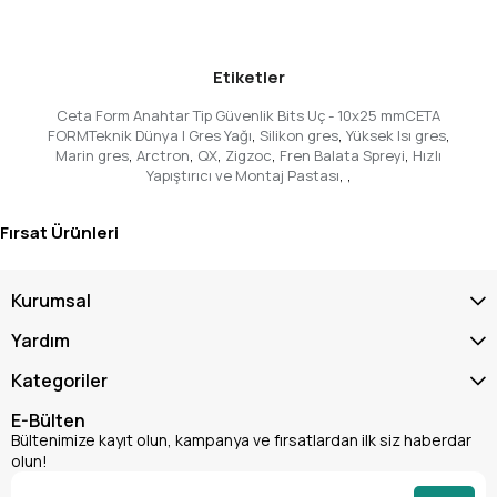
güvenilirliğin simgesi olmuştur. Bu ürünle de sizlere en yüksek
performansı ve uzun ömürlü kullanımı garanti ediyoruz.
Neden Bu Bits Ucunu Seçmelisiniz?
Etiketler
Yüksek Güvenlik:
Özel bağlantı elemanlarını güvenli ve
etkili bir şekilde açma/kapama imkanı.
Ceta Form Anahtar Tip Güvenlik Bits Uç - 10x25 mmCETA
Üstün Dayanıklılık:
S2 alaşımlı çelik sayesinde uzun
FORMTeknik Dünya | Gres Yağı
,
Silikon gres
,
Yüksek Isı gres
,
ömürlü kullanım ve yıpranmaya karşı yüksek direnç.
Marin gres
,
Arctron
,
QX
,
Zigzoc
,
Fren Balata Spreyi
,
Hızlı
Yapıştırıcı ve Montaj Pastası
,
,
Hassas Uyum:
10mm anahtar tipi başlığı ile vidaların
yalama olmasını engeller, maksimum tork transferi sağlar.
Geniş Kullanım Alanı:
Elektronik, otomotiv, sanayi ve ev
Fırsat Ürünleri
uygulamalarında profesyonel çözümler sunar.
Ceta Form Kalitesi:
Endüstriyel standartlarda üretilmiş,
Kurumsal
güvenilir ve performans odaklı bir ürün.
Hemen şimdi **Ceta Form Anahtar Tip Güvenlik Bits Ucu -
Yardım
10x25 mm** ürününü sepetinize ekleyin ve profesyonel
işlerinizde farkı hissedin!
Kategoriler
E-Bülten
Bültenimize kayıt olun, kampanya ve fırsatlardan ilk siz haberdar
olun!