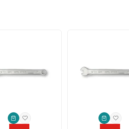
tır:
larındaki makine, otomotiv ve endüstriyel ekipmanlarda kullanım için id
üstün performans sunar.
bulur:
 kritik bileşenlerin sökülüp takılmasında vazgeçilmezdir.
in montaj ve demontaj süreçlerinde etkin çözüm sunar.
 onarım faaliyetleri ve tesisat işlerinde yüksek verimlilik sağlar.
yı seven her kullanıcı için ideal bir yardımcıdır.
iği ile tanınan bir markadır.
Açılı açık ağız anahtar 9/16'' kısa tip
mod
nliğinizi artıracak
ve
uzun vadede maliyetlerinizi düşürecek
bir
ayanıklı el aleti
ile artık hiçbir somun size karşı gelemeyecek. Hemen 
 ağız anahtar fiyatları
ve kalitesi için doğru adrestesiniz.