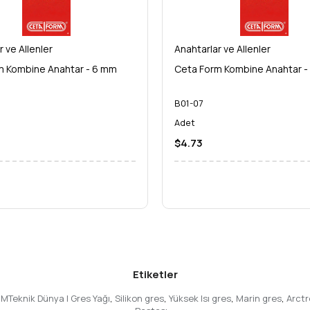
r ve Allenler
Anahtarlar ve Allenler
m Kombine Anahtar - 6 mm
Ceta Form Kombine Anahtar -
B01-07
Adet
$4.73
Etiketler
RMTeknik Dünya | Gres Yağı
,
Silikon gres
,
Yüksek Isı gres
,
Marin gres
,
Arct