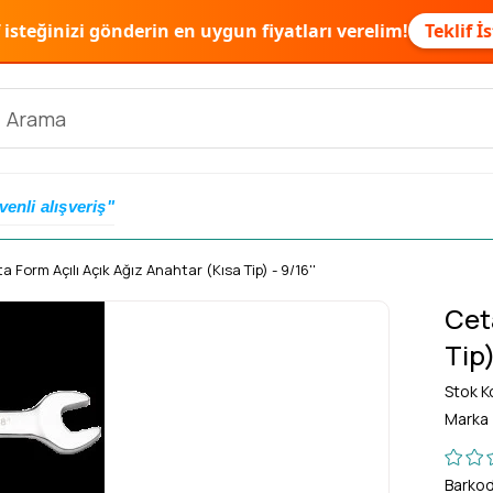
f isteğinizi gönderin en uygun fiyatları verelim!
Teklif İ
venli alışveriş"
a Form Açılı Açık Ağız Anahtar (Kısa Tip) - 9/16''
Cet
Tip)
Stok K
Marka
Barko