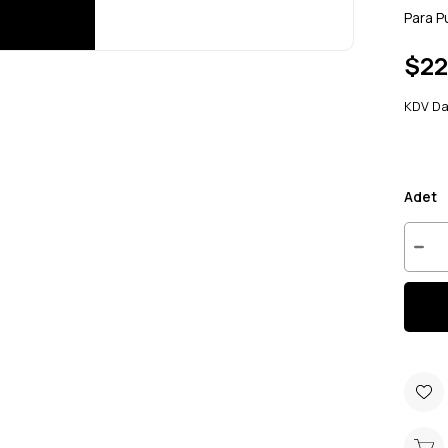
Para P
$22
KDV Da
Adet