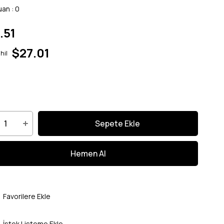
uan
:
0
.51
$27.01
hil
Favorilere Ekle
İstek Listeme Ekle