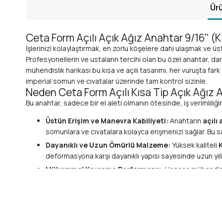
Ürü
Ceta Form Açılı Açık Ağız Anahtar 9/16'' (
İşlerinizi kolaylaştırmak, en zorlu köşelere dahi ulaşmak ve 
Profesyonellerin ve ustaların tercihi olan bu özel anahtar, da
mühendislik harikası bu kısa ve açılı tasarımı, her vuruşta fa
imperial somun ve cıvatalar üzerinde tam kontrol sizinle.
Neden Ceta Form Açılı Kısa Tip Açık Ağız 
Bu anahtar, sadece bir el aleti olmanın ötesinde, iş verimliliği
Üstün Erişim ve Manevra Kabiliyeti:
Anahtarın
açılı 
somunlara ve cıvatalara kolayca erişmenizi sağlar. Bu sa
Dayanıklı ve Uzun Ömürlü Malzeme:
Yüksek kaliteli
deformasyona karşı dayanıklı yapısı sayesinde uzun yıll
Mükemmel Kavrama Performansı:
Hassas mühendislik
minimize eder. Bu, hem işinizin kalitesini artırır hem de 
Ergonomik Tasarım:
Uzun süreli kullanımlarda dahi e
estetik değil, aynı zamanda korozyona karşı ekstra ko