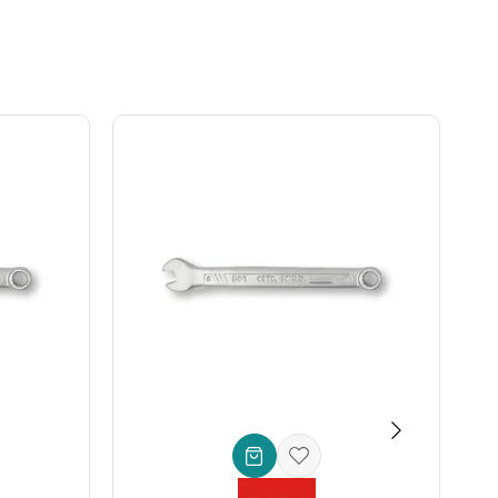
ealdir.
elimiz de bu geleneğin bir parçası olarak, size sadece bir
 çözüm sunar. Dar alanlarda çalışmanın zorluğunu ortadan
şimdi Ceta Form Açılı Açık Ağız Anahtar (Kısa Tip) - 9/16''