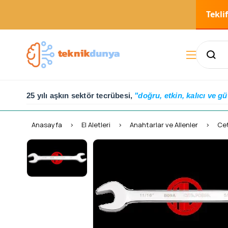
Tekli
25 yılı aşkın sektör tecrübesi,
"doğru, etkin, kalıcı ve gü
Anasayfa
El Aletleri
Anahtarlar ve Allenler
Cet