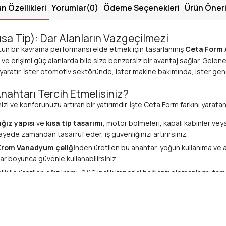
n Özellikleri
Yorumlar
(0)
Ödeme Seçenekleri
Ürün Öneri
Kısa Tip): Dar Alanların Vazgeçilmezi
üstün bir kavrama performansı elde etmek için tasarlanmış
Ceta Form Aç
r ve erişimi güç alanlarda bile size benzersiz bir avantaj sağlar. Gele
rk yaratır. İster otomotiv sektöründe, ister makine bakımında, ister ge
Anahtarı Tercih Etmelisiniz?
nizi ve konforunuzu artıran bir yatırımdır. İşte Ceta Form farkını yaratan
ağız yapısı
ve
kısa tip tasarımı
, motor bölmeleri, kapalı kabinler veya 
yede zamandan tasarruf eder, iş güvenliğinizi artırırsınız.
Krom Vanadyum çeliği
nden üretilen bu anahtar, yoğun kullanıma ve ağ
ar boyunca güvenle kullanabilirsiniz.
 ile üretilen ağız kısmı, 9/16 inçlik imperial bağlantı elemanlarını ta
el aletinizin ömrünü uzatır.
l yorgunluğunu azaltan ergonomik sap yapısı, konforlu bir çalışma de
ruma sağlar.