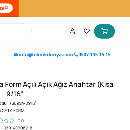
ste
info@teknikdunya.com
0507 135 15 15
a Form Açılı Açık Ağız Anahtar (Kısa
 - 9/16''
odu
(B09SA-0916)
:
CETA FORM
0.0
d
:
869148606218