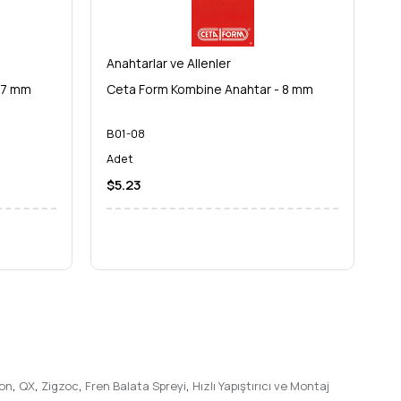
Anahtarlar ve Allenler
An
 7 mm
Ceta Form Kombine Anahtar - 8 mm
C
B01-08
B
Adet
A
$5.23
$
ron
,
QX
,
Zigzoc
,
Fren Balata Spreyi
,
Hızlı Yapıştırıcı ve Montaj