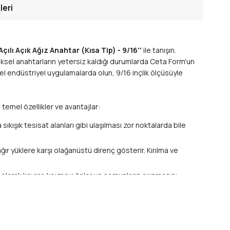
leri
ılı Açık Ağız Anahtar (Kısa Tip) - 9/16''
ile tanışın.
neksel anahtarların yetersiz kaldığı durumlarda Ceta Form'un
nel endüstriyel uygulamalarda olun, 9/16 inçlik ölçüsüyle
 temel özellikler ve avantajlar:
sıkışık tesisat alanları gibi ulaşılması zor noktalarda bile
ır yüklere karşı olağanüstü direnç gösterir. Kırılma ve
m olarak kavrar, kaymayı önler ve somunların aşınmasını
neyimi sunar. Mat veya parlak krom kaplama yüzeyi, sadece