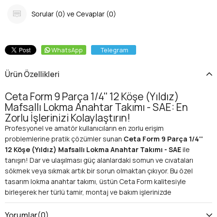
Sorular (0) ve Cevaplar (0)
WhatsApp
Telegram
Ürün Özellikleri
Ceta Form 9 Parça 1/4'' 12 Köşe (Yıldız)
Mafsallı Lokma Anahtar Takımı - SAE: En
Zorlu İşlerinizi Kolaylaştırın!
Profesyonel ve amatör kullanıcıların en zorlu erişim
problemlerine pratik çözümler sunan
Ceta Form 9 Parça 1/4''
12 Köşe (Yıldız) Mafsallı Lokma Anahtar Takımı - SAE
ile
tanışın! Dar ve ulaşılması güç alanlardaki somun ve cıvataları
sökmek veya sıkmak artık bir sorun olmaktan çıkıyor. Bu özel
tasarım lokma anahtar takımı, üstün Ceta Form kalitesiyle
birleşerek her türlü tamir, montaj ve bakım işlerinizde
vazgeçilmez yardımcınız olacak. SAE (inç) ölçü standartlarına
göre tasarlanmış bu set, özellikle Amerikan ve İngiliz
Yorumlar
(0)