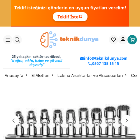
Teklif isteğinizi gönderin en uygun fiyatları verelim!
Teklif İste
25 yılı aşkın sektör tecrübesi,
info@teknikdunya.com
"doğru, etkin, kalıcı ve güvenli
0507 135 15 15
alışveriş"
Anasayfa
El Aletleri
Lokma Anahtarlar ve Aksesuarları