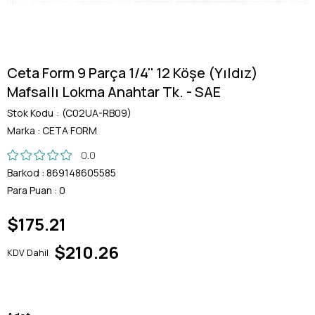
Ceta Form 9 Parça 1/4'' 12 Köşe (Yıldız)
Mafsallı Lokma Anahtar Tk. - SAE
Stok Kodu
(C02UA-RB09)
Marka
:
CETA FORM
0.0
Barkod
:
869148605585
Para Puan
:
0
$175.21
$210.26
KDV Dahil