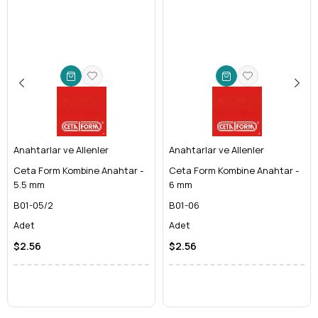
Evde Tamirat ve Kendin Yap Projeleri:
Mobilya
montajından bisiklet onarımına, tesisat işlerinden genel
ev bakımı projelerinize kadar her alanda profesyonel
destek.
Motosiklet ve Bisiklet Bakımı:
Dar alanlarda bile etkili
kavrama sağlayarak hassas ayarlamalar yapmanıza
olanak tanır.
Üstün Güç, Dayanıklılık ve Hassasiyet
Her bir Ceta Form anahtar, mühendislik harikasıdır:
Anahtarlar ve Allenler
Krom Vanadyum Çeliği (Cr-V):
Anahtarlar ve Allenler
Yüksek kaliteli krom
vanadyum çeliğinden üretilen bu anahtarlar, aşırı tork
Ceta Form Kombine Anahtar -
Ceta Form Kombine Anahtar -
altında dahi bükülmeye, kırılmaya veya deforme olmaya
5.5 mm
6 mm
karşı
maksimum direnç
gösterir. Uzun ömürlü kullanım
B01-05/2
B01-06
garantisi sunar.
Adet
Adet
Yıldız İki Ağız Tasarımı:
Her iki ucu da yıldız (12 nokta)
tasarıma sahip olan anahtarlar, somun ve cıvataları dört
$2.56
$2.56
bir yandan kavrayarak kaymayı engeller. Bu sayede hem
bağlantı elemanlarının ömrünü uzatır hem de kullanıcının
güvenliğini artırır.
Optimal Tork Aktarımı:
Hassas üretim teknolojisi