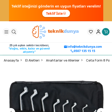
Teklif isteğinizi gönderin en uygun fiyatları verelim!
Teklif İste
25 yılı aşkın sektör tecrübesi,
info@teknikdunya.com
"doğru, etkin, kalıcı ve güvenli
0507 135 15 15
alışveriş"
Anasayfa
El Aletleri
Anahtarlar ve Allenler