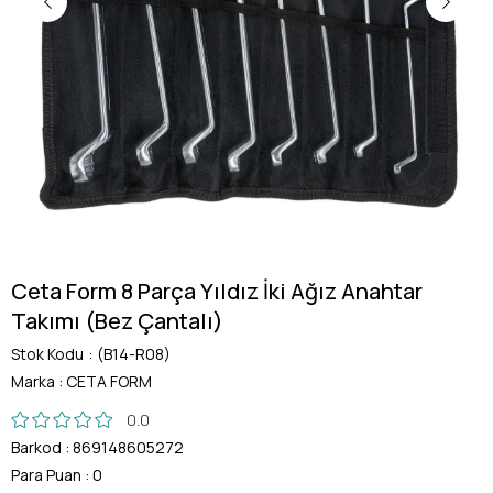
Ceta Form 8 Parça Yıldız İki Ağız Anahtar
Takımı (Bez Çantalı)
Stok Kodu
(B14-R08)
Marka
:
CETA FORM
0.0
Barkod
:
869148605272
Para Puan
:
0