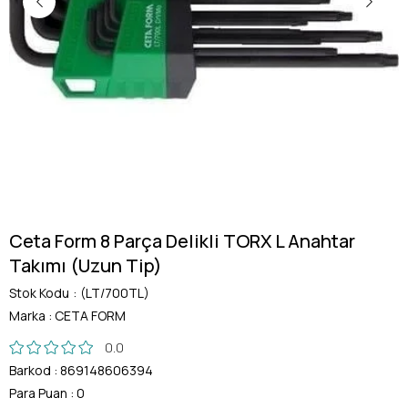
Ceta Form 8 Parça Delikli TORX L Anahtar
Takımı (Uzun Tip)
Stok Kodu
(LT/700TL)
Marka
:
CETA FORM
0.0
Barkod
:
869148606394
Para Puan
:
0