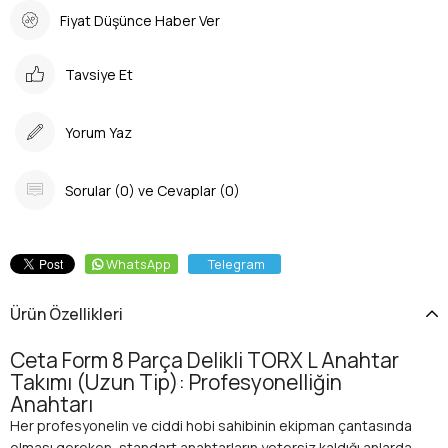
Fiyat Düşünce Haber Ver
Tavsiye Et
Yorum Yaz
Sorular (0) ve Cevaplar (0)
WhatsApp
Telegram
Ürün Özellikleri
Ceta Form 8 Parça Delikli TORX L Anahtar
Takımı (Uzun Tip): Profesyonelliğin
Anahtarı
Her profesyonelin ve ciddi hobi sahibinin ekipman çantasında
olması gereken, standart anahtarların yetersiz kaldığı anlarda