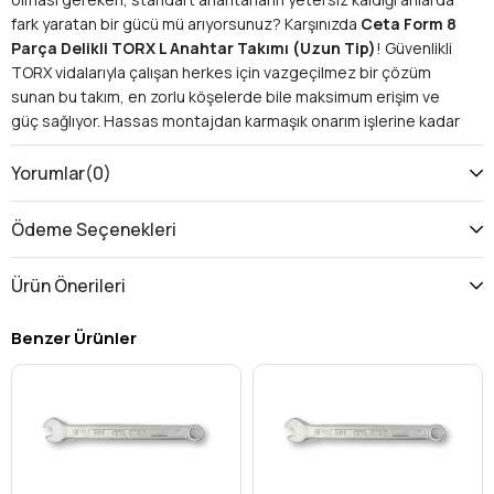
fark yaratan bir gücü mü arıyorsunuz? Karşınızda
Ceta Form 8
Parça Delikli TORX L Anahtar Takımı (Uzun Tip)
! Güvenlikli
TORX vidalarıyla çalışan herkes için vazgeçilmez bir çözüm
sunan bu takım, en zorlu köşelerde bile maksimum erişim ve
güç sağlıyor. Hassas montajdan karmaşık onarım işlerine kadar
geniş bir yelpazede size eşlik edecek bu anahtar seti ile
işleriniz artık çok daha hızlı, güvenli ve verimli olacak.
Yorumlar
(0)
Avantajlar ve Kullanım Alanları: Neden Bu
Takım Sizin İçin Doğru Seçim?
Ödeme Seçenekleri
Neden Delikli TORX L Anahtar Takımı? Güvenlik ve
Uyumluluk Önemlidir
Ürün Önerileri
Güvenlik Vidalarıyla Tam Uyum:
Standart TORX
anahtarlarının açamadığı delikli (tamper-proof) TORX
Benzer Ürünler
vidalarını kolayca sökmenizi ve takmanızı sağlar. Bu
özellik, elektronik cihazlar, otomotiv bileşenleri ve
güvenlik sistemleri gibi özel ekipmanlarla çalışırken
mutlak bir zorunluluktur.
Yetkisiz Erişimi Önleme:
Delikli TORX vidaları, ürün
güvenliğini artırmak ve yetkisiz müdahaleleri engellemek
için kullanılır. Bu
güvenlik TORX anahtar takımı