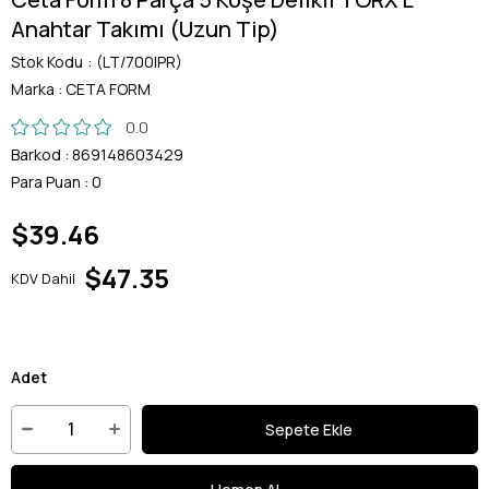
Anahtar Takımı (Uzun Tip)
Stok Kodu
(LT/700IPR)
Marka
:
CETA FORM
0.0
Barkod
:
869148603429
Para Puan
:
0
$39.46
$47.35
KDV Dahil
Adet