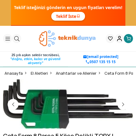
Teklif isteğinizi gönderin en uygun fiyatları verelim!
Teklif İste
25 yılı aşkın sektör tecrübesi,
[email protected]
"doğru, etkin, kalıcı ve güvenli
0507 135 15 15
alışveriş"
Anasayfa
El Aletleri
Anahtarlar ve Allenler
Ceta Form 8 Parça 5 Köşe Delikli TORX L