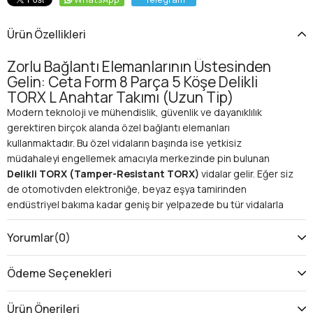
Ürün Özellikleri
Zorlu Bağlantı Elemanlarının Üstesinden
Gelin: Ceta Form 8 Parça 5 Köşe Delikli
TORX L Anahtar Takımı (Uzun Tip)
Modern teknoloji ve mühendislik, güvenlik ve dayanıklılık
gerektiren birçok alanda özel bağlantı elemanları
kullanmaktadır. Bu özel vidaların başında ise yetkisiz
müdahaleyi engellemek amacıyla merkezinde pin bulunan
Delikli TORX (Tamper-Resistant TORX)
vidalar gelir. Eğer siz
de otomotivden elektroniğe, beyaz eşya tamirinden
endüstriyel bakıma kadar geniş bir yelpazede bu tür vidalarla
sıkça karşılaşıyor ve doğru anahtarı bulmakta zorlanıyorsanız,
aradığınız çözüm tam karşınızda:
Ceta Form 8 Parça 5 Köşe
Yorumlar
(0)
Delikli TORX L Anahtar Takımı (Uzun Tip)
. Bu takım, zorlu
erişim noktalarına bile kolayca ulaşmanızı sağlayan uzun tipi ve
Ödeme Seçenekleri
üstün Ceta Form kalitesiyle profesyonel işlerinizde
vazgeçilmeziniz olacak.
Ürün Önerileri
Neden Ceta Form Delikli TORX L Anahtar