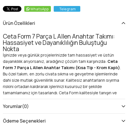
WhatsApp
Telegram
Ürün Özellikleri
Ceta Form 7 Parça L Allen Anahtar Takımı:
Hassasiyet ve Dayanıklılığın Buluştuğu
Nokta
İşinizde veya günlük projelerinizde tam hassasiyet ve üstün
dayanıklılık arıyorsanız, aradığınız çözüm tam karşınızda:
Ceta
Form 7 Parça L Allen Anahtar Takımı (Kısa Tip - Krom Kaplı)
.
Bu özel takım, en zorlu civata sıkma ve gevşetme işlemlerinde
dahi size mutlak güvenilirlik sunar. Kalitesiz anahtarların sıyırma
riskini ortadan kaldırarak işlerinizi kusursuz bir şekilde
tamamlamanız için tasarlandı. Ceta Form kalitesiyle tanışın ve
alet çantanızdaki farkı hissedin!
Neden Ceta Form L Allen Anahtar Takımı? Kullanım
Yorumlar
(0)
Alanları ve Avantajları
Ceta Form'un bu özel L allen anahtar takımı, hem
Ödeme Seçenekleri
profesyonellerin hem de hobi kullanıcılarının vazgeçilmezi