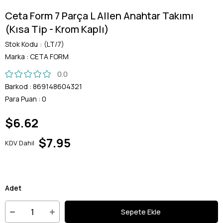
Ceta Form 7 Parça L Allen Anahtar Takımı
(Kısa Tip - Krom Kaplı)
Stok Kodu
(LT/7)
Marka
:
CETA FORM
0.0
Barkod
:
869148604321
Para Puan
:
0
$6.62
$7.95
KDV Dahil
Adet