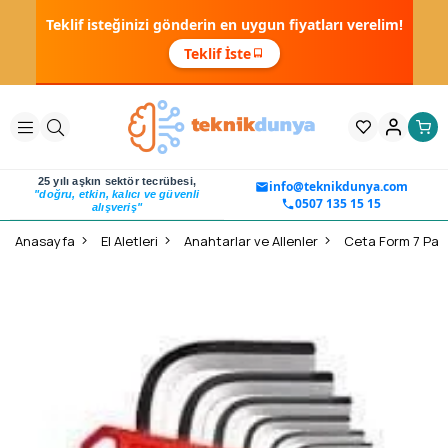
Teklif isteğinizi gönderin en uygun fiyatları verelim!
Teklif İste
25 yılı aşkın sektör tecrübesi,
info@teknikdunya.com
"doğru, etkin, kalıcı ve güvenli
0507 135 15 15
alışveriş"
Anasayfa
El Aletleri
Anahtarlar ve Allenler