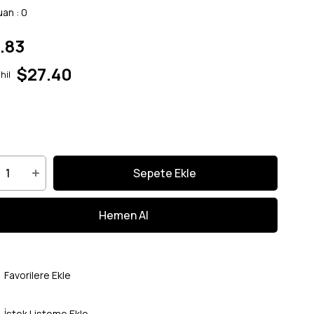
uan
:
0
.83
$27.40
hil
Favorilere Ekle
İstek Listeme Ekle