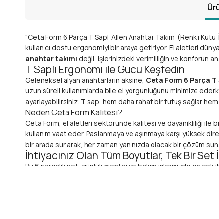
Ürü
"Ceta Form 6 Parça T Saplı Allen Anahtar Takımı (Renkli Kutu 
kullanıcı dostu ergonomiyi bir araya getiriyor. El aletleri dün
anahtar takımı
değil, işlerinizdeki verimliliğin ve konforun an
T Saplı Ergonomi ile Gücü Keşfedin
Geleneksel alyan anahtarların aksine,
Ceta Form 6 Parça T 
uzun süreli kullanımlarda bile el yorgunluğunu minimize ederke
ayarlayabilirsiniz. T sap, hem daha rahat bir tutuş sağlar hem 
Neden Ceta Form Kalitesi?
Ceta Form, el aletleri sektöründe kalitesi ve dayanıklılığı ile b
kullanım vaat eder. Paslanmaya ve aşınmaya karşı yüksek direnç 
bir arada sunarak, her zaman yanınızda olacak bir çözüm suna
İhtiyacınız Olan Tüm Boyutlar, Tek Bir Set 
Bu 6 parçalık set, günlük montaj ve bakım işlerinizde en çok ih
Mükemmel Boyut Çeşitliliği:
Genellikle 2mm, 2.5mm, 
yelpazede size eşlik eder. En sık kullanılan boyutlar elin
Yüksek Kaliteli Malzeme:
Her bir
alyan anahtar
, yü
burulmaya karşı direnç sağlayarak uzun ömürlü kullanım