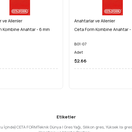
olmaya aday. Şimdi bu eşsiz takıma sahip olarak, her projede mükemme
r ve Allenler
Anahtarlar ve Allenler
m Kombine Anahtar - 6 mm
Ceta Form Kombine Anahtar -
B01-07
Adet
$2.66
Etiketler
utu İçinde)CETA FORMTeknik Dünya | Gres Yağı
,
Silikon gres
,
Yüksek Isı gre