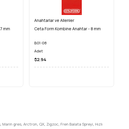
l sonuçlar elde edin ve işlerinizi bir üst seviyeye
Anahtarlar ve Allenler
An
 7 mm
Ceta Form Kombine Anahtar - 8 mm
C
B01-08
B
Adet
A
$2.94
$
s
,
Marin gres
,
Arctron
,
QX
,
Zigzoc
,
Fren Balata Spreyi
,
Hızlı