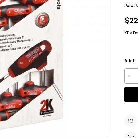
Para P
$22
KDV Da
Adet