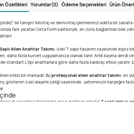
n Özellikleri
Yorumlar
(0)
Ödeme Seçenekleri
Ürün Öneri
İçinde)" ile tanışın! Montaj ve demontaj işlemlerinizi adeta bir sana
yasında fark yaratan Ceta Form kalitesiyle, en zorlu bağlantıları bile 
ahtarı!
Saplı Allen Anahtar Takımı
, özel T saplı tasarımı sayesinde eşsiz b
n, daha fazla kuvvet uygulamanıza olanak tanır. Artık kayma derdi olma
de standart L tipi anahtarlara göre daha fazla kaldıraç etkisi yaratır, 
ilinen köklü bir markadır. Bu
profesyonel allen anahtar takımı
, en y
gösteren özel alaşımlı çeliği sayesinde, yatırımınızın karşılığını fazl
r.
İçinde
tiyaç duyacağınız ölçüleri bir araya getiriyor. Her bir
T saplı imbus a
3mm, 4mm, 5mm, 6mm veya benzeri en popüler ölçüleri içeren bu set,
izin altında!
ksek mukavemetli
krom vanadyum (Cr-V) çeliği
nden imal edilmiştir
 sunar.