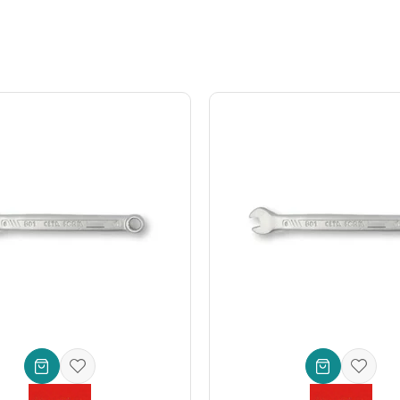
uvalarına mükemmel uyum sağlayacak şekilde hassas işlenmiştir. Bu sa
renkli kutu
sadece estetik değil, aynı zamanda son derece fonksiyonel
tu aramakla zaman kaybetmezsiniz. Bu sayede
takım çantası
içinde dü
deki küçük işler için değil, aynı zamanda profesyonel atölyeler ve end
urarken veya eski eşyalarınızı sökerken vazgeçilmeziniz olacak bir
mon
, gidon ayarından pedal sıkmaya kadar güvenle sıkın veya gevşetin.
gelerinde ihtiyaç duyulan imbus başlı vidalar için ideal bir
tamir bakım
lar ve bağlantılar için mükemmel çözüm sunar.
periyodik bakımlarında yüksek performans sunan
atölye ekipmanı
.
z olan gücü ve hassasiyeti sağlar.
kımını Seçmelisiniz?
kalitesi, ergonomisi ve dayanıklılığı ile öne çıkar. Bu takım, işlerinizi 
ın tercihi olan bu set ile, vida sıkma ve gevşetme işlemlerinde farkı h