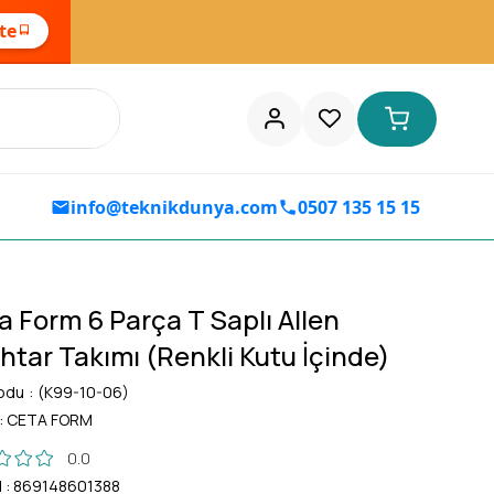
ste
info@teknikdunya.com
0507 135 15 15
a Form 6 Parça T Saplı Allen
htar Takımı (Renkli Kutu İçinde)
odu
(K99-10-06)
:
CETA FORM
0.0
d
:
869148601388