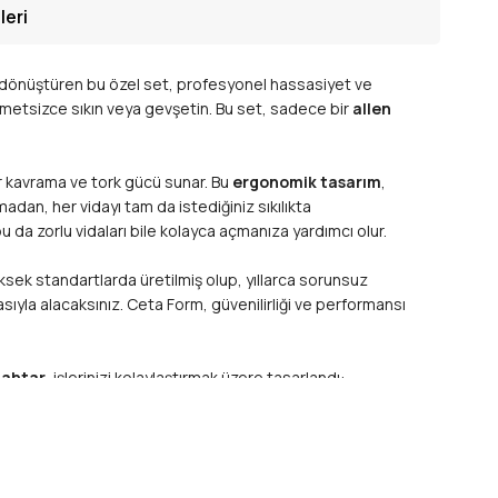
leri
ta dönüştüren bu özel set, profesyonel hassasiyet ve
zahmetsizce sıkın veya gevşetin. Bu set, sadece bir
allen
ir kavrama ve tork gücü sunar. Bu
ergonomik tasarım
,
dan, her vidayı tam da istediğiniz sıkılıkta
bu da zorlu vidaları bile kolayca açmanıza yardımcı olur.
üksek standartlarda üretilmiş olup, yıllarca sorunsuz
asıyla alacaksınız. Ceta Form, güvenilirliği ve performansı
nahtar
, işlerinizi kolaylaştırmak üzere tasarlandı:
 bisiklet tamirinden mobilya montajına kadar geniş bir
. Bu özel malzeme, maksimum dayanıklılık, eğilme ve