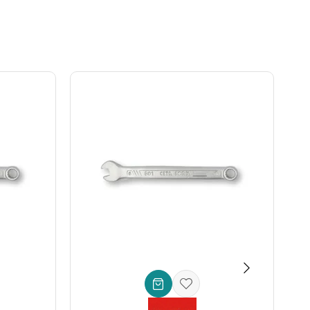
yede vida başlıklarında aşınma ve deformasyon riski en aza
dir. Her bir anahtarın kolayca ayırt edilmesini ve düzenli
zeni korursunuz.
üstriyel uygulamalar için de idealdir. Bu
dayanıklı allen
taj takımı
.
aracı.
daha hızlı, daha güvenli ve daha konforlu yapmanız için
emen hissedeceksiniz.
Uzun ömürlü kullanım
garantisiyle