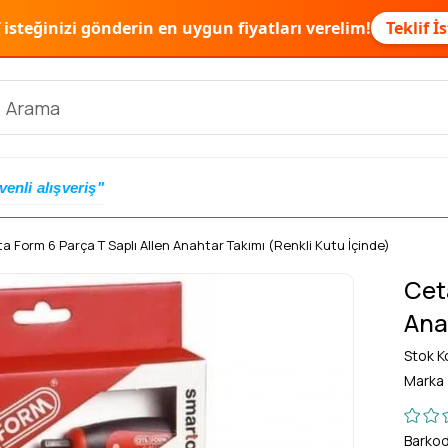
f isteğinizi gönderin en uygun fiyatları verelim!
Teklif İ
venli alışveriş"
a Form 6 Parça T Saplı Allen Anahtar Takımı (Renkli Kutu İçinde)
Cet
Ana
Stok K
Marka
Barko