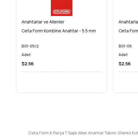
Ceta Form, el aletleri koleksiyonunuzun vazgeçilmez parçası 
taşıyın!
Anahtarlar ve Allenler
Anahtarla
Ceta Form Kombine Anahtar - 5.5 mm
Ceta For
B01-05/2
B01-06
Adet
Adet
$2.56
$2.56
Ceta Form 6 Parça T Saplı Allen Anahtar Takımı (Renkli K