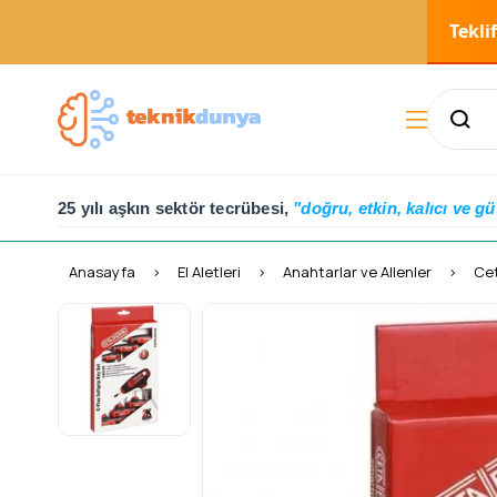
Tekli
25 yılı aşkın sektör tecrübesi,
"doğru, etkin, kalıcı ve gü
Anasayfa
El Aletleri
Anahtarlar ve Allenler
Cet