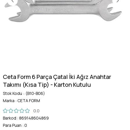
Ceta Form 6 Parça Çatal İki Ağız Anahtar
Takımı (Kısa Tip) - Karton Kutulu
Stok Kodu
(B10-B06)
Marka
:
CETA FORM
0.0
Barkod
:
869148604869
Para Puan
:
0