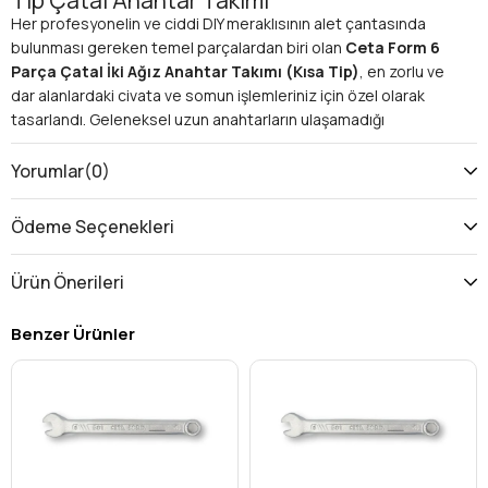
Tip Çatal Anahtar Takımı
Her profesyonelin ve ciddi DIY meraklısının alet çantasında
bulunması gereken temel parçalardan biri olan
Ceta Form 6
Parça Çatal İki Ağız Anahtar Takımı (Kısa Tip)
, en zorlu ve
dar alanlardaki civata ve somun işlemleriniz için özel olarak
tasarlandı. Geleneksel uzun anahtarların ulaşamadığı
köşelerde, motor bölmelerinde veya sıkışık makine
aksamlarında hassas ve güçlü bir tutuş sağlayan bu takım,
Yorumlar
(0)
işlerinizin aksamadan ilerlemesini garanti eder. Artık ulaşılmaz
görünen yerler bile sizin için bir sorun olmaktan çıkacak!
Ödeme Seçenekleri
Neden Ceta Form Kısa Tip Anahtar Takımı? Avantajları
ve Teknik Üstünlükleri
Ürün Önerileri
Ceta Form kalitesiyle üretilen bu
6 parçalık anahtar seti
,
sadece dar alanlarda çözüm sunmakla kalmaz, aynı zamanda
Benzer Ürünler
uzun ömürlü ve güvenilir bir kullanım vaat eder. İşlevselliği ve
dayanıklılığı bir araya getiren bu takımın öne çıkan özellikleri:
Üstün Malzeme Kalitesi:
Yüksek dayanıklılık ve uzun
ömürlülük için özel olarak seçilmiş
krom vanadyum
çeliği
nden üretilmiştir. Bu sayede en zorlu tork
uygulamalarında bile bükülme veya deformasyon
yaşamazsınız. Paslanmaya karşı da üstün direnç gösterir.