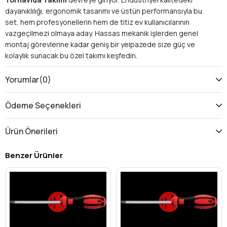
dayanıklılığı, ergonomik tasarımı ve üstün performansıyla bu
set, hem profesyonellerin hem de titiz ev kullanıcılarının
vazgeçilmezi olmaya aday. Hassas mekanik işlerden genel
montaj görevlerine kadar geniş bir yelpazede size güç ve
kolaylık sunacak bu özel takımı keşfedin.
Neden Ceta Form C-PLUS Lokma Uçlu
Tornavida Takımı?
Yorumlar
(0)
Bu set, sadece bir tornavida takımı değil, aynı zamanda
verimliliğinizi artıran, projelerinizi hızlandıran ve uzun vadede
Ödeme Seçenekleri
size tasarruf sağlayan akıllı bir yatırımdır.
Profesyonel Güç ve Hassasiyet:
Otomotivden
Ürün Önerileri
elektronik tamirine, mobilya montajından beyaz eşya
servisine kadar her türlü
mekanik işler
ve
hassas
Benzer Ürünler
vidalama
gerektiren uygulamalarda üstün performans
sunar. Bu
profesyonel tornavida takımı
, en zorlu
bağlantı elemanlarında bile size güven verir.
Geniş Kullanım Alanı:
Evde küçük tamiratlardan atölye
ortamındaki kompleks projelere dek, farklı boyutlardaki
lokma uçları sayesinde çeşitli bağlantı elemanları
üzerinde güvenle çalışabilirsiniz. Bu
çok yönlü tornavida