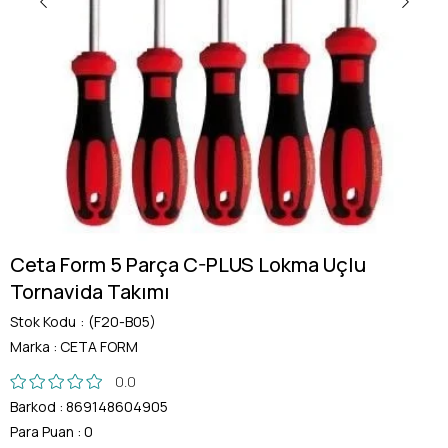
Ceta Form 5 Parça C-PLUS Lokma Uçlu
Tornavida Takımı
Stok Kodu
(F20-B05)
Marka
:
CETA FORM
0.0
Barkod
:
869148604905
Para Puan
:
0