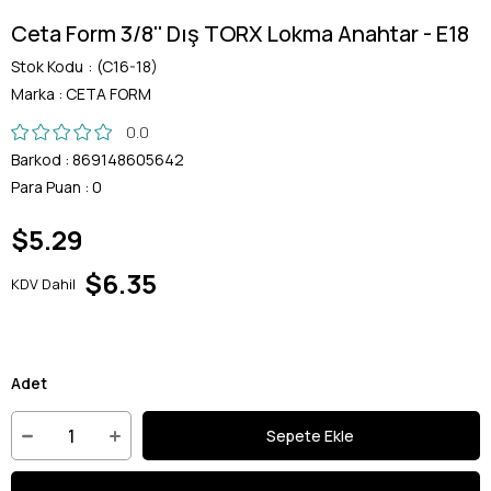
Ceta Form 3/8'' Dış TORX Lokma Anahtar - E18
Stok Kodu
(C16-18)
Marka
:
CETA FORM
0.0
Barkod
:
869148605642
Para Puan
:
0
$5.29
$6.35
KDV Dahil
Adet