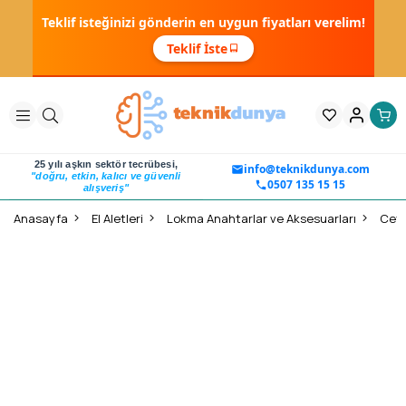
Teklif isteğinizi gönderin en uygun fiyatları verelim!
Teklif İste
25 yılı aşkın sektör tecrübesi,
info@teknikdunya.com
"doğru, etkin, kalıcı ve güvenli
0507 135 15 15
alışveriş"
Anasayfa
El Aletleri
Lokma Anahtarlar ve Aksesuarları
Ceta