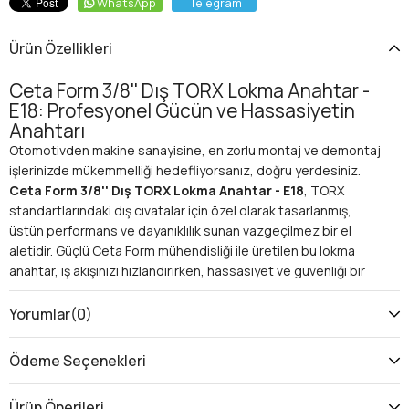
WhatsApp
Telegram
Ürün Özellikleri
Ceta Form 3/8'' Dış TORX Lokma Anahtar -
E18: Profesyonel Gücün ve Hassasiyetin
Anahtarı
Otomotivden makine sanayisine, en zorlu montaj ve demontaj
işlerinizde mükemmelliği hedefliyorsanız, doğru yerdesiniz.
Ceta Form 3/8'' Dış TORX Lokma Anahtar - E18
, TORX
standartlarındaki dış cıvatalar için özel olarak tasarlanmış,
üstün performans ve dayanıklılık sunan vazgeçilmez bir el
aletidir. Güçlü Ceta Form mühendisliği ile üretilen bu lokma
anahtar, iş akışınızı hızlandırırken, hassasiyet ve güvenliği bir
arada sunar.
Neden Ceta Form 3/8'' Dış TORX Lokma
Yorumlar
(0)
Anahtar - E18 Sizin İçin İdeal?
Piyasada birçok anahtar bulabilirsiniz, ancak
Ceta Form'un
Ödeme Seçenekleri
kalitesi
ve mühendislik harikası tasarımı, bu E18 dış TORX
lokma anahtarını rakiplerinden ayırır. Profesyonellerin tercihi
Ürün Önerileri