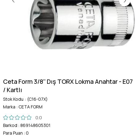
Ceta Form 3/8'' Dış TORX Lokma Anahtar - E07
/ Kartlı
Stok Kodu
(C16-07X)
Marka
:
CETA FORM
0.0
Barkod
:
869148605301
Para Puan
:
0