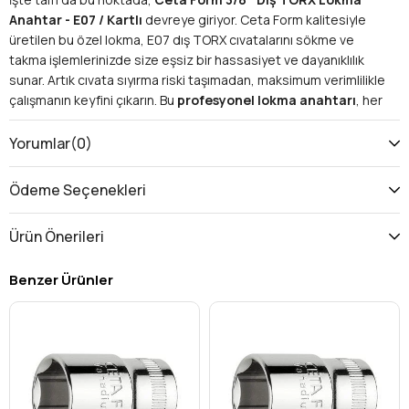
Anahtar - E07 / Kartlı
devreye giriyor. Ceta Form kalitesiyle
üretilen bu özel lokma, E07 dış TORX cıvatalarını sökme ve
takma işlemlerinizde size eşsiz bir hassasiyet ve dayanıklılık
sunar. Artık cıvata sıyırma riski taşımadan, maksimum verimlilikle
çalışmanın keyfini çıkarın. Bu
profesyonel lokma anahtarı
, her
türlü zorlu görevin üstesinden gelmek için tasarlandı.
Neden Ceta Form E07 Dış TORX Lokma Anahtarını
Yorumlar
(0)
Tercih Etmelisiniz?
Üstün Malzeme Kalitesi:
Yüksek performanslı
Krom
Ödeme Seçenekleri
Vanadyum (CrV) çeliğinden
üretilen Ceta Form E07
lokma, olağanüstü tork dayanımı ve uzun ömürlü kullanım
Ürün Önerileri
garantisi sunar. Ağır hizmet koşullarında bile
performansından ödün vermez,
sanayi tipi lokma
Benzer Ürünler
beklentilerini fazlasıyla karşılar.
Mükemmel Uyum ve Hassasiyet:
Özellikle E07 dış TORX
cıvataları için milimetrik hassasiyetle tasarlanmıştır. Bu
mükemmel uyum, cıvata başının sıyrılmasını engeller, hem
cıvatanın hem de
lokma takımının
ömrünü uzatır.
Geniş Kullanım Alanı:
Otomotiv tamiri
, motor bakımı,
fren sistemleri, şanzıman ve elektronik montaj gibi