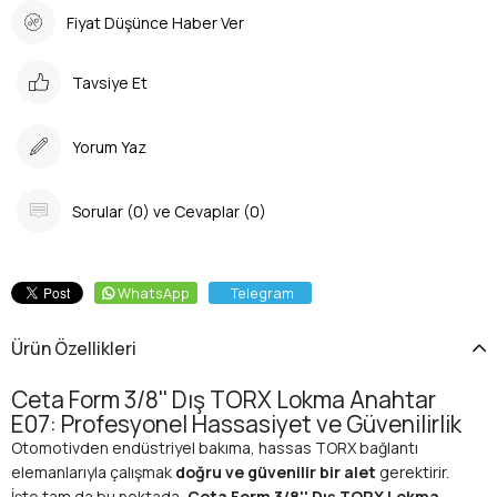
Fiyat Düşünce Haber Ver
Tavsiye Et
Yorum Yaz
Sorular (0) ve Cevaplar (0)
WhatsApp
Telegram
Ürün Özellikleri
Ceta Form 3/8'' Dış TORX Lokma Anahtar
E07: Profesyonel Hassasiyet ve Güvenilirlik
Otomotivden endüstriyel bakıma, hassas TORX bağlantı
elemanlarıyla çalışmak
doğru ve güvenilir bir alet
gerektirir.
İşte tam da bu noktada,
Ceta Form 3/8'' Dış TORX Lokma