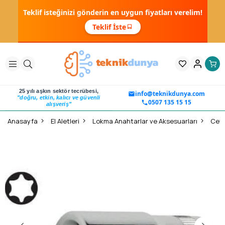
Teklif isteğinizi gönderin en uygun fiyatları verelim!
Teklif İste
25 yılı aşkın sektör tecrübesi,
info@teknikdunya.com
"doğru, etkin, kalıcı ve güvenli
0507 135 15 15
alışveriş"
Anasayfa
El Aletleri
Lokma Anahtarlar ve Aksesuarları
Ceta