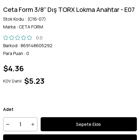
Ceta Form 3/8'' Dış TORX Lokma Anahtar - E07
Stok Kodu
(C16-07)
Marka
:
CETA FORM
0.0
Barkod
:
869148605292
Para Puan
:
0
$4.36
$5.23
KDV Dahil
Adet