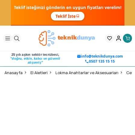
Teklif isteğinizi gönderin en uygun fiyatları verelim!
Teklif İste
25 yılı aşkın sektör tecrübesi,
info@teknikdunya.com
"doğru, etkin, kalıcı ve güvenli
0507 135 15 15
alışveriş"
Anasayfa
El Aletleri
Lokma Anahtarlar ve Aksesuarları
Ceta