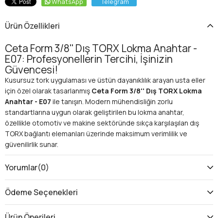
WhatsApp
Telegram
Ürün Özellikleri
Ceta Form 3/8'' Dış TORX Lokma Anahtar -
E07: Profesyonellerin Tercihi, İşinizin
Güvencesi!
Kusursuz tork uygulaması ve üstün dayanıklılık arayan usta eller
için özel olarak tasarlanmış
Ceta Form 3/8'' Dış TORX Lokma
Anahtar - E07
ile tanışın. Modern mühendisliğin zorlu
standartlarına uygun olarak geliştirilen bu lokma anahtar,
özellikle otomotiv ve makine sektöründe sıkça karşılaşılan dış
TORX bağlantı elemanları üzerinde maksimum verimlilik ve
güvenilirlik sunar.
Dış TORX Bağlantılarında Mükemmel
Çözüm ve Zorlu Görevlerde Üstün
Yorumlar
(0)
Performans
Günümüz araçlarında ve makinelerinde altıgen başlı cıvataların
Ödeme Seçenekleri
yerini giderek daha fazla alan
dış TORX cıvatalar
, yüksek tork
değerlerine dayanıklılıkları ve sıkı bağlantı sağlamalarıyla
Ürün Önerileri