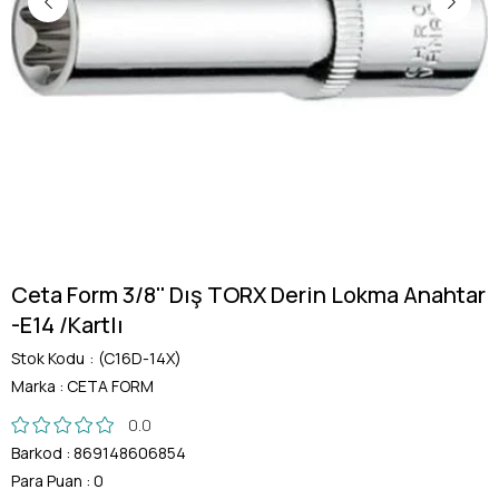
Ceta Form 3/8'' Dış TORX Derin Lokma Anahtar
-E14 /Kartlı
Stok Kodu
(C16D-14X)
Marka
:
CETA FORM
0.0
Barkod
:
869148606854
Para Puan
:
0