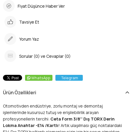
Fiyat Düşünce Haber Ver
Tavsiye Et
Yorum Yaz
Sorular (0) ve Cevaplar (0)
WhatsApp
Telegram
Ürün Özellikleri
Otomotivden endüstriye, zorlu montaj ve demontaj
işlemlerinde kusursuz tutuş ve erişilebilirlik arayan
profesyonellerin tercihi:
Ceta Form 3/8'' Dış TORX Derin
Lokma Anahtar -E14 /Kartlı
! Artık ulaşılması güç noktalardaki
E14 Dış TORX bağlantı elemanları sizin için bir sorun olmaktan