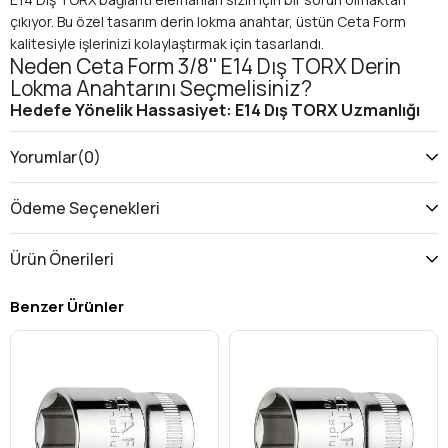
çıkıyor. Bu özel tasarım derin lokma anahtar, üstün Ceta Form
kalitesiyle işlerinizi kolaylaştırmak için tasarlandı.
Neden Ceta Form 3/8'' E14 Dış TORX Derin
Lokma Anahtarını Seçmelisiniz?
Hedefe Yönelik Hassasiyet: E14 Dış TORX Uzmanlığı
Birçok modern araç ve makinede standart haline gelen
E14 Dış TORX (yıldız başlık) cıvatalar için özel olarak
Yorumlar
(0)
tasarlanmıştır. Bu, hatalı alet kullanımından kaynaklanan
cıvata veya lokma sıyrılmalarını önler.
Ödeme Seçenekleri
Mükemmel uyum sayesinde bağlantı elemanının ömrünü
uzatır ve güvenli, verimli çalışma sağlar.
Ürün Önerileri
Özellikle Alman otomotiv markalarında (Mercedes-Benz,
BMW, Audi gibi) ve bazı Avrupa sanayi makinelerinde
Benzer Ürünler
sıklıkla karşınıza çıkan E14 bağlantılar için vazgeçilmez bir
profesyonel lokma anahtar
çözümüdür.
Erişilmez Noktalara Kolay Erişim: Derin Lokma
Avantajı
Standart lokmaların erişemediği uzun saplamalara,
gömme cıvatalara veya dar alanlardaki bağlantılara
ulaşmak için idealdir. Bu sayede zaman ve efor kaybını