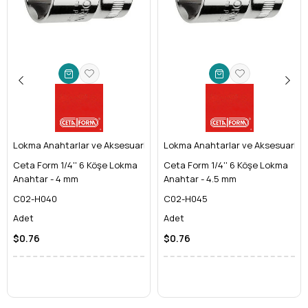
standartlarda üretim yapar. Bu E14 dış TORX lokma
anahtar, yüksek kaliteli
krom vanadyum (Cr-V)
çeliğinden
imal edilmiştir. Bu özel alaşım, anahtara
olağanüstü dayanıklılık, korozyon direnci ve uzun
ömürlülük kazandırır. Ağır hizmet koşullarında bile
deformasyon ve aşınmaya karşı dirençlidir.
Maksimum Tork Aktarımı ve Cıvata Koruması:
TORX
profili, cıvata başlığına mükemmel oturarak kaymayı ve
yuvarlanmayı (cam-out) en aza indirir. Bu, hem cıvatanın
Lokma Anahtarlar ve Aksesuarları
ömrünü uzatır hem de maksimum torkun güvenli bir
Lokma Anahtarlar ve Aksesuarları
şekilde aktarılmasını sağlar. Böylece **yıldız başlı
Ceta Form 1/4'' 6 Köşe Lokma
Ceta Form 1/4'' 6 Köşe Lokma
cıvatalarınızın** zarar görmesini engeller ve işlerinizi
Anahtar - 4 mm
Anahtar - 4.5 mm
daha güvenle yaparsınız.
C02-H040
C02-H045
3/8'' Kare Sürücü Uyumluluğu:
Endüstri standardı olan
Adet
Adet
3/8 inç (9.5mm) kare sürücü bağlantısı sayesinde,
mevcut **tork anahtarınız**, cırcır kolunuz, uzatma
$0.76
$0.76
kolunuz veya T-kolunuz ile sorunsuz bir şekilde
kullanabilirsiniz. Bu, takım çantanızdaki diğer el aletleriyle
tam uyum anlamına gelir.
Ceta Form Güvencesi:
Yılların verdiği tecrübe ve