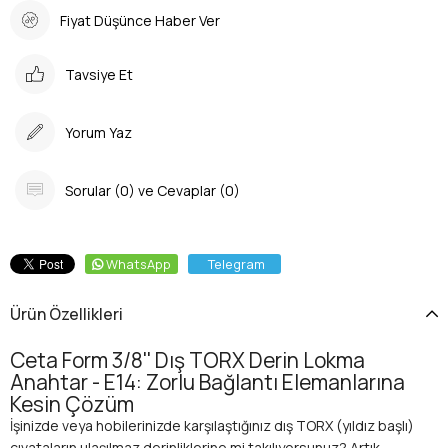
Fiyat Düşünce Haber Ver
Tavsiye Et
Yorum Yaz
Sorular (0) ve Cevaplar (0)
WhatsApp
Telegram
Ürün Özellikleri
Ceta Form 3/8'' Dış TORX Derin Lokma
Anahtar - E14: Zorlu Bağlantı Elemanlarına
Kesin Çözüm
İşinizde veya hobilerinizde karşılaştığınız dış TORX (yıldız başlı)
cıvataların ulaşılmaz derinliklerine mi takılıyorsunuz? Artık