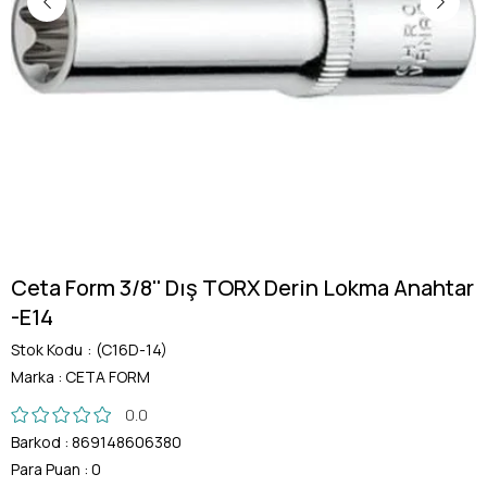
Ceta Form 3/8'' Dış TORX Derin Lokma Anahtar
-E14
Stok Kodu
(C16D-14)
Marka
:
CETA FORM
0.0
Barkod
:
869148606380
Para Puan
:
0