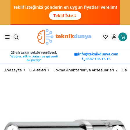
Teklif isteğinizi gönderin en uygun fiyatları verelim!
Teklif İste
25 yılı aşkın sektör tecrübesi,
info@teknikdunya.com
"doğru, etkin, kalıcı ve güvenli
0507 135 15 15
alışveriş"
Anasayfa
El Aletleri
Lokma Anahtarlar ve Aksesuarları
Ceta