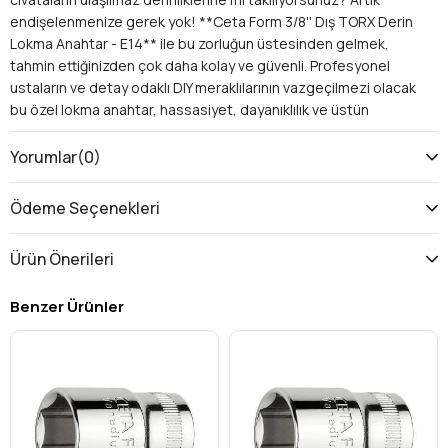
endişelenmenize gerek yok! **Ceta Form 3/8'' Dış TORX Derin
Lokma Anahtar - E14** ile bu zorluğun üstesinden gelmek,
tahmin ettiğinizden çok daha kolay ve güvenli. Profesyonel
ustaların ve detay odaklı DIY meraklılarının vazgeçilmezi olacak
bu özel lokma anahtar, hassasiyet, dayanıklılık ve üstün
performansı bir araya getiriyor. Ceta Form kalitesiyle
tasarlanan E14 derin lokma, her sıkma ve sökme işleminde size
Yorumlar
(0)
güç ve kontrol sunar.
Neden Ceta Form Dış TORX Derin Lokma Anahtar E14
Ödeme Seçenekleri
Tercih Etmelisiniz?
Piyasada birçok lokma anahtar bulunsa da, Ceta Form'un bu
Ürün Önerileri
özel ürünü, sunduğu avantajlarla rakiplerinden ayrılır:
Derin Erişim Yeteneği:
Motor bölümleri, şasi bağlantıları
Benzer Ürünler
veya elektronik kutular gibi dar ve girintili alanlardaki E14
dış TORX cıvatalarına kolayca ulaşmanızı sağlar. Standart
lokmaların erişemediği noktalara derin yapısı sayesinde
rahatlıkla erişebilirsiniz. Bu özellik, özellikle
oto tamir
,
motosiklet bakımı
ve
makine montaj/demontaj
gibi
alanlarda zaman tasarrufu ve iş verimliliği sunar.
Üstün Malzeme Kalitesi:
Ceta Form, en yüksek