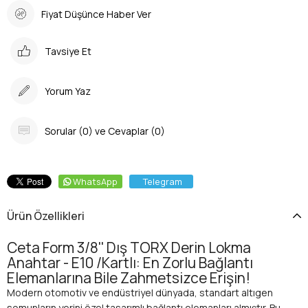
Fiyat Düşünce Haber Ver
Tavsiye Et
Yorum Yaz
Sorular (0) ve Cevaplar (0)
WhatsApp
Telegram
Ürün Özellikleri
Ceta Form 3/8'' Dış TORX Derin Lokma
Anahtar - E10 /Kartlı: En Zorlu Bağlantı
Elemanlarına Bile Zahmetsizce Erişin!
Modern otomotiv ve endüstriyel dünyada, standart altıgen
somunların yerini özel tasarımlı bağlantı elemanları almıştır. Bu