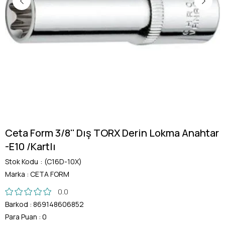
Ceta Form 3/8'' Dış TORX Derin Lokma Anahtar
-E10 /Kartlı
Stok Kodu
(C16D-10X)
Marka
:
CETA FORM
0.0
Barkod
:
869148606852
Para Puan
:
0