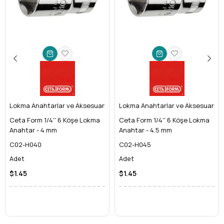
elemanına tam oturur ve kayma riskini minimuma indirir.
Derin Lokma Yapısı:
Uzun saplı veya girintili, ulaşılması
güç bağlantı elemanlarına kolayca erişim imkanı sunar.
Standart lokmaların yetersiz kaldığı durumlarda, derin
yapısı sayesinde işinizi kesintiye uğratmadan
tamamlayabilirsiniz.
Yüksek Kaliteli Malzeme:
Dayanıklılığı ve korozyon
direncini maksimum seviyeye çıkaran özel olarak işlenmiş
Krom Vanadyum (Cr-V) çeliğinden
üretilmiştir. Bu
Lokma Anahtarlar ve Aksesuarları
sayede, ağır kullanım koşullarına ve zorlu tork
Lokma Anahtarlar ve Aksesuarları
uygulamalarına karşı üstün direnç gösterir.
Ceta Form 1/4'' 6 Köşe Lokma
Ceta Form 1/4'' 6 Köşe Lokma
Hassas İşçilik:
Her Ceta Form ürününde olduğu gibi, bu
Anahtar - 4 mm
Anahtar - 4.5 mm
lokma anahtar da milimetrik hassasiyetle üretilmiştir.
C02-H040
C02-H045
Bağlantı elemanına tam oturarak yuva bozma riskini
Adet
Adet
ortadan kaldırır ve tork uygulamalarında en yüksek
verimliliği sağlar.
$1.45
$1.45
Kartlı Ambalaj:
Ürünün korunmasını ve kolayca teşhir
edilmesini sağlayan, aynı zamanda depolama ve taşımayı
kolaylaştıran pratik kartlı ambalajıyla gelir.
Her Profesyonelin Takım Çantasında Olması Gereken