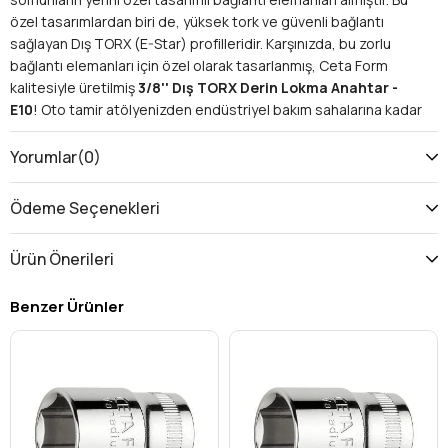
özel tasarımlardan biri de, yüksek tork ve güvenli bağlantı
sağlayan Dış TORX (E-Star) profilleridir. Karşınızda, bu zorlu
bağlantı elemanları için özel olarak tasarlanmış, Ceta Form
kalitesiyle üretilmiş
3/8'' Dış TORX Derin Lokma Anahtar -
E10
! Oto tamir atölyenizden endüstriyel bakım sahalarına kadar
her alanda profesyonel yardımcınız olacak bu lokma anahtar,
kartlı ambalajıyla da kullanım kolaylığı sunar.
Yorumlar
(0)
Neden Ceta Form 3/8'' Dış TORX E10 Derin Lokma
Anahtarı Vazgeçilmeziniz Olmalı?
Ödeme Seçenekleri
Bu üstün kaliteli lokma anahtar, size sadece bir aletten fazlasını
sunar; işlerinizde verimlilik, hassasiyet ve dayanıklılık vadediyor.
Ürün Önerileri
İşte öne çıkan özellikleri:
3/8'' Kare Sürücü:
Endüstri standardı 3/8'' cırcır
Benzer Ürünler
anahtarlarınız, tork anahtarlarınız veya uzatma
çubuklarınızla mükemmel uyum sağlayarak geniş bir
kullanım alanı sunar.
E10 Dış TORX Profili:
Özellikle modern otomobillerin
motor, şanzıman, fren ve süspansiyon sistemlerinde
yaygın olarak kullanılan E10 dış TORX (E-Star) somun ve
cıvatalar için özel olarak tasarlanmıştır. Bu profil, bağlantı