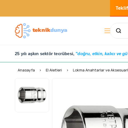
Tekli
25 yılı aşkın sektör tecrübesi,
"doğru, etkin, kalıcı ve gü
Anasayfa
El Aletleri
Lokma Anahtarlar ve Aksesuarl