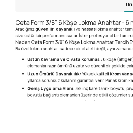
Ürü
Ceta Form 3/8'' 6 Köşe Lokma Anahtar - 6 
Aradığınız
güvenilir
,
dayanıklı
ve
hassas
lokma anahtar tam k
size üstün bir performans sunar. İster profesyonel bir tamirci,
Neden Ceta Form 3/8'' 6 Köşe Lokma Anahtar Tercih E
Bu özel lokma anahtar, sadece bir el aleti değil, aynı zamanda i
Üstün Kavrama ve Cıvata Koruması:
6 köşe (altıgen)
elemanlarınızın ömrünü uzatır ve güvenli bir şekilde çal
Uzun Ömürlü Dayanıklılık:
Yüksek kaliteli
Krom Vanad
yıllarca sorunsuz kullanım garantisi verir. Parlak krom
Geniş Uygulama Alanı:
3/8 inç kare tahrik boyutu, pi
boyutlu bağlantı elemanları üzerinde etkili çözümler su
Profesyonel ve Ev Kullanımı İçin İdeal:
Oto tamir, mot
birçok alanda vazgeçilmez bir yardımcıdır.
Ceta Form Güvencesi:
Yüksek kaliteli el aletleri üre
olursunuz.