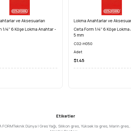
htarlar ve Aksesuarları
Lokma Anahtarlar ve Aksesuar
 1/4'' 6 Köşe Lokma Anahtar -
Ceta Form 1/4'' 6 Köşe Lokma 
5 mm
5
C02-H050
Adet
$1.45
Etiketler
A FORMTeknik Dünya | Gres Yağı
,
Silikon gres
,
Yüksek Isı gres
,
Marin gres
,