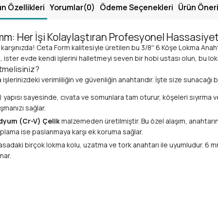
n Özellikleri
Yorumlar
(0)
Ödeme Seçenekleri
Ürün Öneri
mm: Her İşi Kolaylaştıran Profesyonel Hassasiyet
arşınızda! Ceta Form kalitesiyle üretilen bu 3/8'' 6 Köşe Lokma Anaht
 ister evde kendi işlerini halletmeyi seven bir hobi ustası olun, bu lokm
tmelisiniz?
şlerinizdeki verimliliğin ve güvenliğin anahtarıdır. İşte size sunacağı b
 yapısı sayesinde, cıvata ve somunlara tam oturur, köşeleri sıyırma ve
ışmanızı sağlar.
yum (Cr-V) Çelik
malzemeden üretilmiştir. Bu özel alaşım, anahtarın
 kaplama ise paslanmaya karşı ek koruma sağlar.
yasadaki birçok lokma kolu, uzatma ve tork anahtarı ile uyumludur. 6 mm
nar.
osiklet bakımı, bisiklet montajı, beyaz eşya tamiri, mobilya montajı
timinde kendini kanıtlamış Ceta Form markasının güvencesiyle, uluslara