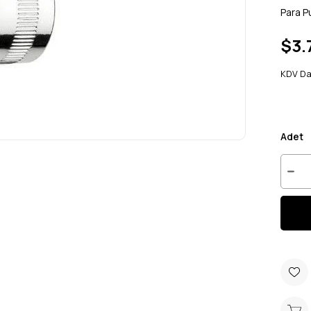
Para P
$3.
KDV Da
Adet