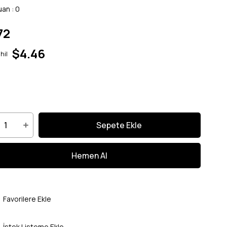
uan
:
0
72
$4.46
hil
Favorilere Ekle
İstek Listeme Ekle