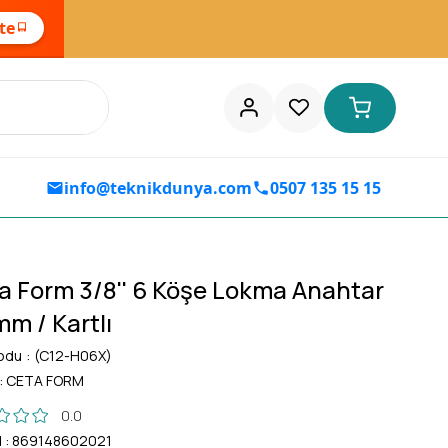
ste
info@teknikdunya.com
0507 135 15 15
a Form 3/8'' 6 Köşe Lokma Anahtar
mm / Kartlı
odu
(C12-H06X)
:
CETA FORM
0.0
d
:
869148602021