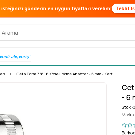
f isteğinizi gönderin en uygun fiyatları verelim!
Teklif İ
venli alışveriş"
arı
Ceta Form 3/8'' 6 Köşe Lokma Anahtar - 6 mm / Kartlı
Cet
- 6 
Stok K
Marka
Barko