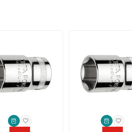
kler:
izde
hassasiyetten ödün vermeden maksimum güç
uygulayabilirsin