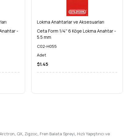
ları
Lokma Anahtarlar ve Aksesuarları
Lo
Anahtar -
Ceta Form 1/4'' 6 Köşe Lokma Anahtar -
Ce
5.5 mm
6
C02-H055
C
Adet
A
$1.45
$
Arctron
,
QX
,
Zigzoc
,
Fren Balata Spreyi
,
Hızlı Yapıştırıcı ve