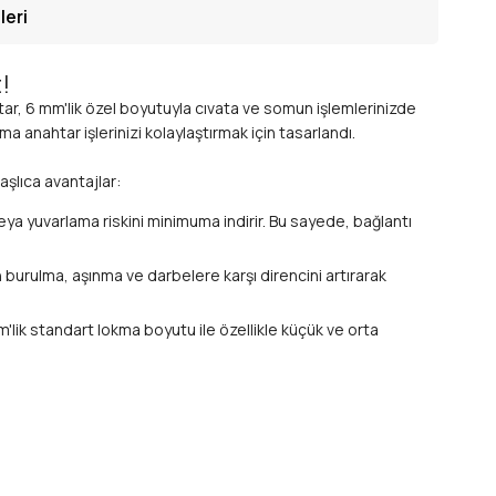
leri
!
ar, 6 mm'lik özel boyutuyla cıvata ve somun işlemlerinizde
a anahtar işlerinizi kolaylaştırmak için tasarlandı.
aşlıca avantajlar:
ya yuvarlama riskini minimuma indirir. Bu sayede, bağlantı
 burulma, aşınma ve darbelere karşı direncini artırarak
'lik standart lokma boyutu ile özellikle küçük ve orta
, makine bakım-onarım ve genel sanayi uygulamaları gibi
rası kalite standartlarına (DIN, ISO) uygun bir ürüne sahip