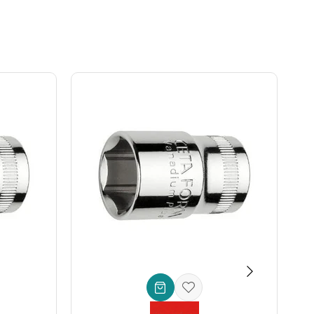
iz. Sepetinize ekleyin ve profesyonel kalitenin farkını