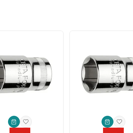
da!
ıma uygundur ve profesyonellerin yanı sıra DIY tutkunlarının da ihtiyaçla
e egzoz sistemlerinde bulunan derin somunları ve bujileri sökmek veya s
ı, ağır sanayi bakımı gibi alanlarda yüksek dayanıklılık ve hassasiyet
kadar evdeki çeşitli tamirat ve tadilat işlerinizde size büyük kolaylı
ksiyonlarda kullanılan somun ve cıvataların montajı ve demontajında 
ıklılığı ile tanınan, güvenilir bir markadır. Bu 12 mm derin lokma anahtar
ce bir harcama değil, işlerinizdeki verimliliğe yapılmış bir yatırımdır. P
erin üstesinden gelmenizi sağlayacak bu ürüne şimdi sahip olun.
- 12 mm / Kartlı
ürününü sepetinize ekleyin ve işlerinizdeki farkı hisse