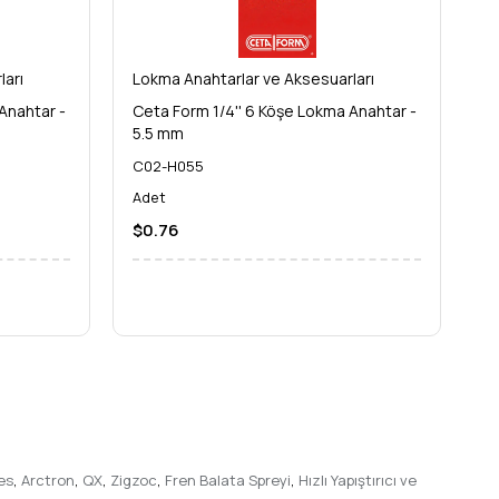
ları
Lokma Anahtarlar ve Aksesuarları
Lo
Anahtar -
Ceta Form 1/4'' 6 Köşe Lokma Anahtar -
Ce
5.5 mm
6
C02-H055
C
Adet
A
$0.76
$
es
,
Arctron
,
QX
,
Zigzoc
,
Fren Balata Spreyi
,
Hızlı Yapıştırıcı ve