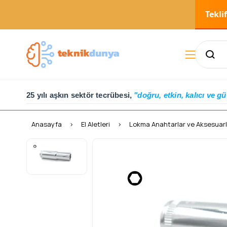
Tekli
25 yılı aşkın sektör tecrübesi,
"doğru, etkin, kalıcı ve gü
Anasayfa
El Aletleri
Lokma Anahtarlar ve Aksesuarl