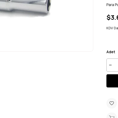
Para P
$3.
KDV Da
Adet