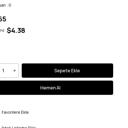
uan
:
0
65
$4.38
hil
Favorilere Ekle
İstek Listeme Ekle