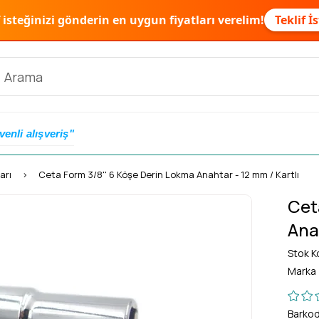
f isteğinizi gönderin en uygun fiyatları verelim!
Teklif İ
venli alışveriş"
arı
Ceta Form 3/8'' 6 Köşe Derin Lokma Anahtar - 12 mm / Kartlı
Cet
Anah
Stok K
Marka
Barko