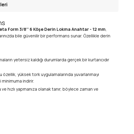
leri
ns
eta Form 3/8'' 6 Köşe Derin Lokma Anahtar - 12 mm
,
ınızda bile güvenilir bir performans sunar. Özellikle derin
aların yetersiz kaldığı durumlarda gerçek bir kurtarıcıdır
u özellik, yüksek tork uygulamalarında yuvarlanmayı
 minimuma indirir.
ru ve hızlı yapmanıza olanak tanır, böylece zaman ve
geniş bir kullanım alanı sunar. Bu sayede mevcut
nmaya, korozyona ve yüksek torka karşı olağanüstü direnç
ir.