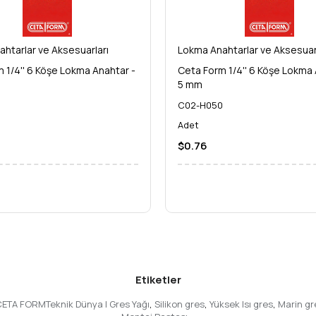
htarlar ve Aksesuarları
Lokma Anahtarlar ve Aksesuar
 1/4'' 6 Köşe Lokma Anahtar -
Ceta Form 1/4'' 6 Köşe Lokma 
5 mm
5
C02-H050
Adet
$0.76
Etiketler
ıCETA FORMTeknik Dünya | Gres Yağı
,
Silikon gres
,
Yüksek Isı gres
,
Marin gr