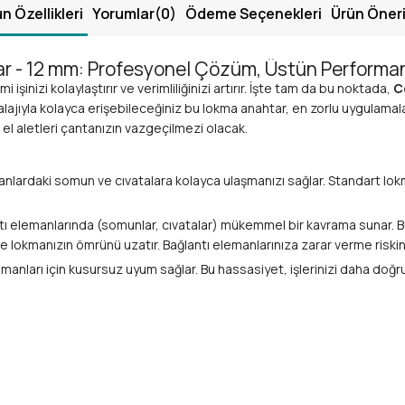
n Özellikleri
Yorumlar
(0)
Ödeme Seçenekleri
Ürün Öneri
ar - 12 mm: Profesyonel Çözüm, Üstün Performa
işinizi kolaylaştırır ve verimliliğinizi artırır. İşte tam da bu noktada,
C
lajıyla kolayca erişebileceğiniz bu lokma anahtar, en zorlu uygulamalar
 el aletleri çantanızın vazgeçilmezi olacak.
lanlardaki somun ve cıvatalara kolayca ulaşmanızı sağlar. Standart lokm
tı elemanlarında (somunlar, cıvatalar) mükemmel bir kavrama sunar. B
 lokmanızın ömrünü uzatır. Bağlantı elemanlarınıza zarar verme riskini
emanları için kusursuz uyum sağlar. Bu hassasiyet, işlerinizi daha doğ
a kolu, cırcır kolu veya uzatma çubuğu ile mükemmel uyum sağlayarak 
anadyum (Cr-V) çeliğinden
üretilmiştir. Bu malzeme, lokmanın aşı
ruma ve estetik bir görünüm sunar. Uzun ömürlü kullanım garantisi ver