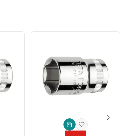
rını karşılar:
ıkmak için idealdir. Oto tamircileri ve araç sahipleri için
 gerektiren işlerde güvenle kullanılır. Fabrikalarda ve
k sağlar. Her evin alet çantasında bulunması gereken bir
etkilidir.
 da markanın bu köklü mirasını taşır. Uzun ömürlü kullanımı
rofesyonel ustalar ve bilinçli kullanıcılar için
Ceta Form
din! En kaliteli el aletleriyle tanışmak için doğru