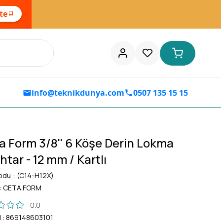
ste
info@teknikdunya.com
0507 135 15 15
a Form 3/8'' 6 Köşe Derin Lokma
tar - 12 mm / Kartlı
odu
(C14-H12X)
:
CETA FORM
0.0
d
:
869148603101