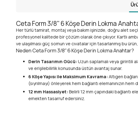
Ürü
Ceta Form 3/8'' 6 Köşe Derin Lokma Anaht
Her türlü tamirat, montaj veya bakım işinizde, doğru alet seçimi 
profesyonel kalitede bir çözüm olarak öne çıkıyor. Kartlı amba
ve ulaşılması güç somun ve cıvatalar için tasarlanmış bu ürün,
Neden Ceta Form 3/8'' 6 Köşe Derin Lokma Anahtar?
Derin Tasarımın Gücü:
Uzun saplamalı veya girintili a
ve erişilebilirlik konusunda üstün avantaj sunar.
6 Köşe Yapısı ile Maksimum Kavrama:
Altıgen bağlan
(sıyrılmayı) önleyerek hem bağlantı elemanınızın hem de
12 mm Hassasiyet:
Belirli 12 mm çapındaki bağlantı el
emekten tasarruf edersiniz.
3/8'' Kare Sürücü Uyumluluğu:
Standart 3/8 inç lokm
takımlarınızla entegre bir şekilde çalışır.
Üstün Malzeme Kalitesi:
Yüksek mukavemetli
krom v
göstermesini sağlar. Parlak krom kaplama yüzeyi, ek ko