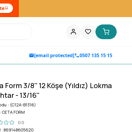
ste
[email protected]
0507 135 15 15
a Form 3/8'' 12 Köşe (Yıldız) Lokma
tar - 13/16''
odu
(C12A-B1316)
:
CETA FORM
0.0
d
:
869148605620