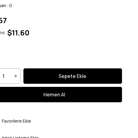
uan
:
0
67
$11.60
hil
Favorilere Ekle
İstek Listeme Ekle