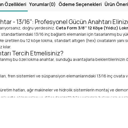
n Özellikleri
Yorumlar
(0)
Ödeme Seçenekleri
Ürün Öneri
htar - 13/16'': Profesyonel Gücün Anahtarı Elini
i arıyorsanız, doğru yerdesiniz.
Ceta Form 3/8'' 12 Köşe (Yıldız) Lok
iz standartlarındaki 13/16 inç bağlantı elemanları için tasarlanmış bu 
e üretilen bu 12 köşe lokma, standart altıgen (hex) cıvataların yanı s
 kılar.
arı Tercih Etmelisiniz?
rlanmış bu özel lokma anahtar, sunduğu avantajlarla beklentilerinizin
ları, fren sistemleri ve süspansiyon elemanlarındaki 13/16 inç cıvata v
üretim hatları, ağır makineler ve hidrolik sistemlerin montaj ve demonta
güverte ekipmanları ve diğer denizcilik bileşenlerinin bakımı için pa
ren bağlantı elemanlarının sıkma ve sökme işlemlerinde güvenilir per
i çeşitli montaj ve demontaj işlerinizde üstün performans sağlar.