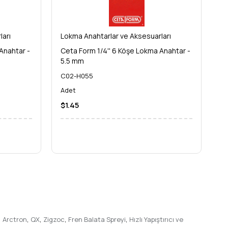
ları
Lokma Anahtarlar ve Aksesuarları
Lo
Anahtar -
Ceta Form 1/4'' 6 Köşe Lokma Anahtar -
Ce
5.5 mm
6
C02-H055
C
Adet
A
ği ve geniş kullanım alanıyla bu
profesyonel lokma
$1.45
$
rm kalitesiyle performans ve güvenilirlik artık
,
Arctron
,
QX
,
Zigzoc
,
Fren Balata Spreyi
,
Hızlı Yapıştırıcı ve