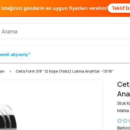
f isteğinizi gönderin en uygun fiyatları verelim!
Teklif İ
venli alışveriş"
arı
Ceta Form 3/8'' 12 Köşe (Yıldız) Lokma Anahtar - 13/16''
Cet
Anah
Stok K
Marka
Barko