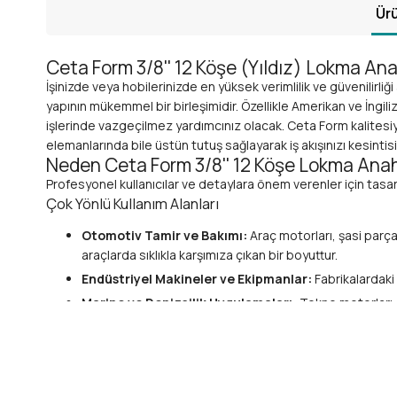
Ürü
Ceta Form 3/8'' 12 Köşe (Yıldız) Lokma Ana
İşinizde veya hobilerinizde en yüksek verimlilik ve güvenilirliğ
yapının mükemmel bir birleşimidir. Özellikle Amerikan ve İngil
işlerinde vazgeçilmez yardımcınız olacak. Ceta Form kalitesiyl
elemanlarında bile üstün tutuş sağlayarak iş akışınızı kesintisiz
Neden Ceta Form 3/8'' 12 Köşe Lokma Anaht
Profesyonel kullanıcılar ve detaylara önem verenler için tasa
Çok Yönlü Kullanım Alanları
Otomotiv Tamir ve Bakımı:
Araç motorları, şasi parça
araçlarda sıklıkla karşımıza çıkan bir boyuttur.
Endüstriyel Makineler ve Ekipmanlar:
Fabrikalardaki 
Marine ve Denizcilik Uygulamaları:
Tekne motorları, 
kullanılabilir.
Enerji Santralleri ve Ağır Sanayi:
Yüksek tork gerekti
Genel Bakım ve Montaj İşleri:
Evde veya atölyenizdek