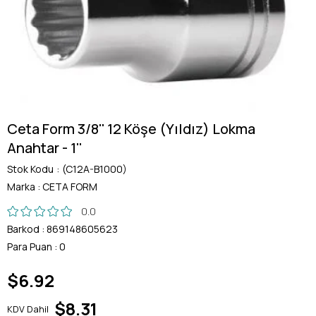
Ceta Form 3/8'' 12 Köşe (Yıldız) Lokma
Anahtar - 1''
Stok Kodu
(C12A-B1000)
Marka
:
CETA FORM
0.0
Barkod
:
869148605623
Para Puan
:
0
$6.92
$8.31
KDV Dahil