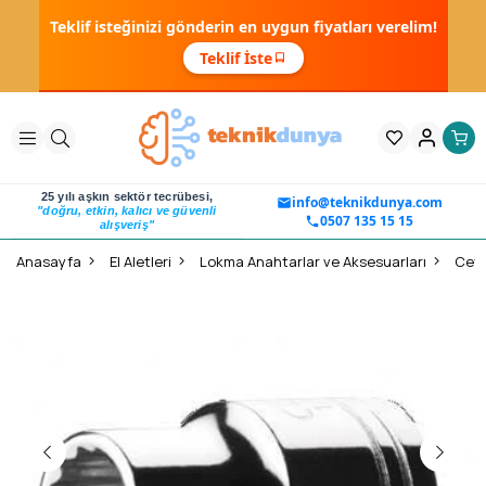
Teklif isteğinizi gönderin en uygun fiyatları verelim!
Teklif İste
25 yılı aşkın sektör tecrübesi,
info@teknikdunya.com
"doğru, etkin, kalıcı ve güvenli
0507 135 15 15
alışveriş"
Anasayfa
El Aletleri
Lokma Anahtarlar ve Aksesuarları
Ceta