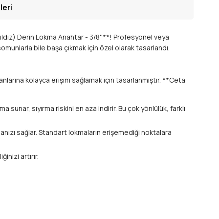
leri
ldız) Derin Lokma Anahtar - 3/8''**! Profesyonel veya
omunlarla bile başa çıkmak için özel olarak tasarlandı.
anlarına kolayca erişim sağlamak için tasarlanmıştır. **Ceta
nar, sıyırma riskini en aza indirir. Bu çok yönlülük, farklı
nızı sağlar. Standart lokmaların erişemediği noktalara
inizi artırır.
r, güvenli sıkma ve gevşetme imkanı sunar.
çantanızın demirbaşı haline gelir.
eknik özellikler: