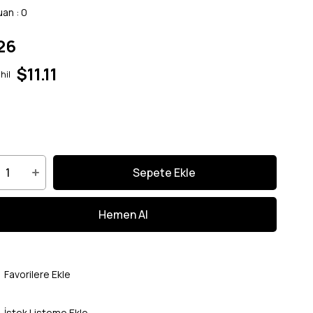
uan
:
0
26
$11.11
hil
Favorilere Ekle
İstek Listeme Ekle