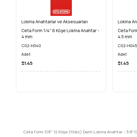
Kendi aracının veya evinin bakımlarını titizlikle yapan b
Bu lokma anahtar, iş akışınızı kolaylaştıracak, verimliliğinizi a
Lokma Anahtarlar ve Aksesuarları
Lokma Ana
yardımcıya sahip olmanın konforunu yaşayın.
Ceta Form 1/4'' 6 Köşe Lokma Anahtar -
Ceta Form
Ceta Form Güvencesiyle Fark Yaratın
4 mm
4.5 mm
Yılların tecrübesi ve kalitesiyle tanınan Ceta Form, el aletler
C02-H040
C02-H04
parçası olarak en yüksek standartlarda üretilmiştir. Güvenilirli
kolaylaştıran, performansı artıran Ceta Form farkını deneyiml
Adet
Adet
$1.45
$1.45
Ceta Form 3/8'' 12 Köşe (Yıldız) Derin Lokma Anahtar - 3/8'