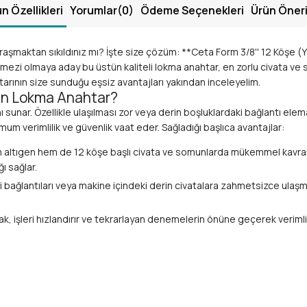
n Özellikleri
Yorumlar
(0)
Ödeme Seçenekleri
Ürün Öneri
şmaktan sıkıldınız mı? İşte size çözüm: **Ceta Form 3/8'' 12 Köşe (Yı
lmezi olmaya aday bu üstün kaliteli lokma anahtar, en zorlu civata ve s
arının size sunduğu eşsiz avantajları yakından inceleyelim.
rin Lokma Anahtar?
sunar. Özellikle ulaşılması zor veya derin boşluklardaki bağlantı elem
m verimlilik ve güvenlik vaat eder. Sağladığı başlıca avantajlar:
 altıgen hem de 12 köşe başlı civata ve somunlarda mükemmel kavrama su
ı sağlar.
bağlantıları veya makine içindeki derin civatalara zahmetsizce ulaşma
ak, işleri hızlandırır ve tekrarlayan denemelerin önüne geçerek verimliliğ
endisliği ile uyguladığınız torku bağlantı elemanına tam olarak ileti
ından hobi projelerine kadar geniş bir yelpazede kullanılabilir, takım 
s odaklı tasarımıyla rakiplerinden ayrılır. İşte onu vazgeçilmez kılan t