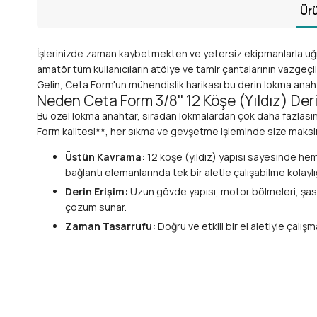
Ürü
İşlerinizde zaman kaybetmekten ve yetersiz ekipmanlarla uğra
amatör tüm kullanıcıların atölye ve tamir çantalarının vazgeçi
Gelin, Ceta Form'un mühendislik harikası bu derin lokma anaht
Neden Ceta Form 3/8'' 12 Köşe (Yıldız) De
Bu özel lokma anahtar, sıradan lokmalardan çok daha fazlasını 
Form kalitesi**, her sıkma ve gevşetme işleminde size maksimu
Üstün Kavrama:
12 köşe (yıldız) yapısı sayesinde hem
bağlantı elemanlarında tek bir aletle çalışabilme kolaylığ
Derin Erişim:
Uzun gövde yapısı, motor bölmeleri, şasi 
çözüm sunar.
Zaman Tasarrufu:
Doğru ve etkili bir el aletiyle çalışm
Maksimum Tork Aktarımı:
Sağlam yapısı ve hassas müh
Geniş Kullanım Alanı:
Otomotivden sanayiye, ev tadilat
Teknik Üstünlükleri ve Detayları
Ceta Form'un bu derin lokma anahtarı, dayanıklılık ve performan