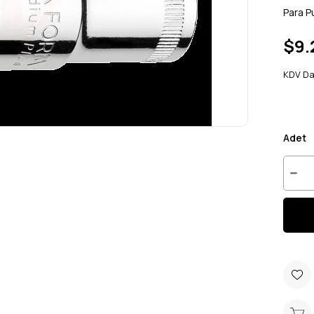
Para P
$9.
KDV Da
Adet