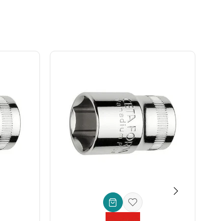
gerektiren veya aşınmış başlıklarda bile güçlü bir tutuş
zellikle hassas işlerde veya eski, paslanmış civatalarla
n** imal edilmiştir. Bu özel alaşım, yüksek tork
için özel olarak tasarlanmıştır, böylece sık sık alet
standart lokmaların ulaşamayacağı kadar derin yerleşimli
aldir. Bu sayede zamandan tasarruf eder, iş güvenliğinizi
 (ratchet) ile uyumlu hale getirir. Bu evrensel uyumluluk,