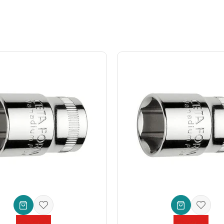
 tasarımıdır**. Bu tasarım, standart altıgen civataların yanı sıra, tork 
nme kuvvetini eşit dağıtır ve başlığın zarar görmesini engeller. Bu, ö
triyel standartlarda **yüksek kaliteli Krom Vanadyum (Cr-V) çeliğinde
klılık ve korozyona karşı üstün koruma sağlar. Uzun ömürlü bir kullanım 
şim
rinden biri, adından da anlaşılacağı üzere derin yapısıdır. Bu tasarım, 
or blokları, makine aksamları veya dar alanlardaki bağlantılar için ide
 boyutuna** sahip olması, onu çoğu tork anahtarı, lokma kolu ve cırcır
k ekipman maliyetinden sizi kurtarır.
 bir kullanıcı kitlesine hitap eder. Eğer siz de:
eniz,