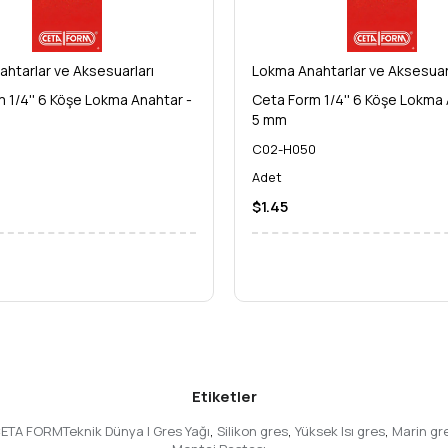
ir DIY (Kendin Yap) tutkunuysanız,
rtıracak ve size uzun yıllar eşlik edecek **güvenilir bir yatırımdır**. En 
htarlar ve Aksesuarları
Lokma Anahtarlar ve Aksesuar
 1/4'' 6 Köşe Lokma Anahtar -
Ceta Form 1/4'' 6 Köşe Lokma 
5 mm
i sektöründe profesyonellerin ilk tercihidir. **Ceta Form 3/8'' 12 Köşe 
5
C02-H050
ği, dayanıklılığı ve üstün performansıyla Ceta Form, alet çantanızdaki y
eyin!
Adet
$1.45
Etiketler
'CETA FORMTeknik Dünya | Gres Yağı
,
Silikon gres
,
Yüksek Isı gres
,
Marin gr