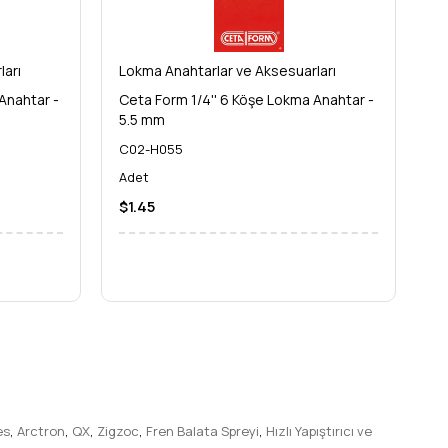
zorlu işlerinizde bile yanınızda olacak, sağlam ve hassas bir
ları
Lokma Anahtarlar ve Aksesuarları
Lo
Anahtar -
Ceta Form 1/4'' 6 Köşe Lokma Anahtar -
Ce
5.5 mm
6
(Yıldız) Derin Lokma Anahtar** da bu köklü mirasın bir
C02-H055
C
erini hak ediyor. Hemen sipariş verin ve işlerinizi
Adet
A
$1.45
$
es
,
Arctron
,
QX
,
Zigzoc
,
Fren Balata Spreyi
,
Hızlı Yapıştırıcı ve