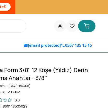
ste
[email protected]
0507 135 15 15
 Form 3/8'' 12 Köşe (Yıldız) Derin
ma Anahtar - 3/8''
odu
(C14A-B0308)
:
CETA FORM
0.0
d
:
869148605629