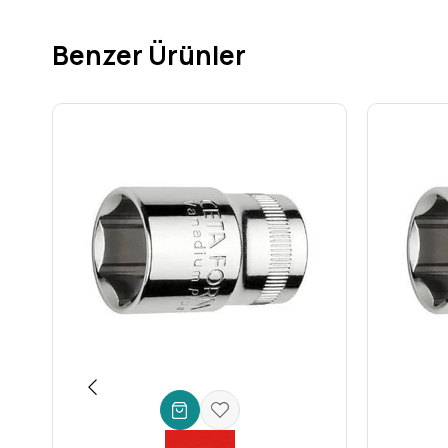
Hassas Tasarım ve 12 Köşe (Yıldız) Yapısı
Ürünün en dikkat çekici özelliklerinden biri, **12 köşe (yıldız)
Benzer Ürünler
sağlar. Bağlantı elemanına daha fazla temas noktası sunarak dö
çalışırken kritik bir avantajdır.
Üstün Dayanıklılık ve Malzeme Kalitesi
Ceta Form, kalitesinden ödün vermez. Bu lokma anahtar, endüs
uygulamalarına karşı olağanüstü direnç, darbelere karşı dayanı
değiştirme derdinden kurtulursunuz.
Derin Yapısıyla Ulaşılması Zor Alanlara Zahmetsiz Eri
**3/8'' 12 Köşe Derin Lokma Anahtar'ın** en belirgin özellikle
somun ve civatalara kolayca erişim imkanı sunar. Özellikle mot
artırırsınız.
3/8'' Bağlantı Boyutu ile Geniş Uyumluluk
Standart **3/8'' (dokuz buçuk milimetre) kare sürücü bağlantı
mevcut takım setinizle sorunsuz bir entegrasyon sağlayarak e
Kimler İçin İdeal Bir Çözüm?
**Ceta Form 3/8'' 12 Köşe (Yıldız) Derin Lokma Anahtar**, geniş
Otomotiv sektöründe çalışan bir tamirciyseniz,
Endüstriyel bakım ve onarım işleri yapan bir teknisyens
Makine montajı veya demontajı yapan bir uzmansanız,