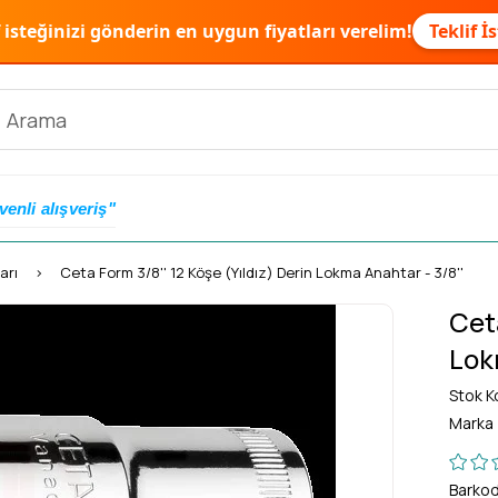
f isteğinizi gönderin en uygun fiyatları verelim!
Teklif İ
venli alışveriş"
arı
Ceta Form 3/8'' 12 Köşe (Yıldız) Derin Lokma Anahtar - 3/8''
Ceta
Lok
Stok K
Marka
Barko