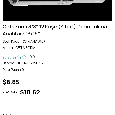
Ceta Form 3/8'' 12 Köşe (Yıldız) Derin Lokma
Anahtar - 13/16''
Stok Kodu
(C14A-B1316)
Marka
:
CETA FORM
0.0
Barkod
:
869148605636
Para Puan
:
0
$8.85
$10.62
KDV Dahil