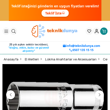
Teklif isteğinizi gönderin en uygun fiyatları verelim!
Teklif İste
25 yılı aşkın sektör tecrübesi,
info@teknikdunya.com
"doğru, etkin, kalıcı ve güvenli
0507 135 15 15
alışveriş"
Anasayfa
El Aletleri
Lokma Anahtarlar ve Aksesuarları