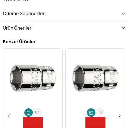
torku bağlantı elemanının yüzeyine daha eşit dağıtarak
köşelerin yuvarlanma riskini minimize eder. Özellikle dar
Ödeme Seçenekleri
ve ulaşılması güç alanlarda cıvataya veya somuna daha
kolay oturmasını sağlayarak çalışma verimliliğinizi artırır.
Ürün Önerileri
Derin Lokma Yapısı:
Uzun dişli saplamalar veya gömülü
somunlar üzerinde çalışırken bu derin lokma anahtar
Benzer Ürünler
vazgeçilmezdir. Ekstra derinliği sayesinde, standart
lokmaların ulaşamadığı noktalara kolayca erişim imkanı
sunar, böylece daha geniş bir uygulama yelpazesinde
sorunsuz çalışabilirsiniz.
3/8'' Kare Sürücü:
Endüstri standardı 3/8 inç kare
sürücü boyutu sayesinde, yaygın olarak kullanılan cırcır
kolları, uzatma barları ve tork anahtarlarıyla tam
uyumluluk gösterir. Bu, mevcut alet setinizle sorunsuz
entegrasyon anlamına gelir.
Dayanıklılık ve Güvenilirlik
Krom Vanadyum Çeliği (Cr-V):
Yüksek kaliteli Krom
Vanadyum çeliğinden (Cr-V) üretilen bu Ceta Form lokma
anahtar, aşınmaya, korozyona ve yüksek torka karşı
olağanüstü direnç gösterir. Bu üstün malzeme kalitesi,