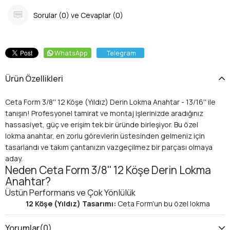
Sorular (0) ve Cevaplar (0)
WhatsApp
Telegram
Ürün Özellikleri
Ceta Form 3/8'' 12 Köşe (Yıldız) Derin Lokma Anahtar - 13/16'' ile
tanışın! Profesyonel tamirat ve montaj işlerinizde aradığınız
hassasiyet, güç ve erişim tek bir üründe birleşiyor. Bu özel
lokma anahtar, en zorlu görevlerin üstesinden gelmeniz için
tasarlandı ve takım çantanızın vazgeçilmez bir parçası olmaya
aday.
Neden Ceta Form 3/8'' 12 Köşe Derin Lokma
Anahtar?
Üstün Performans ve Çok Yönlülük
12 Köşe (Yıldız) Tasarımı:
Ceta Form'un bu özel lokma
anahtarı, hem altıgen hem de kare başlı cıvatalarda ve
somunlarda mükemmel kavrama sağlar. 12 köşe profili,
Yorumlar
(0)