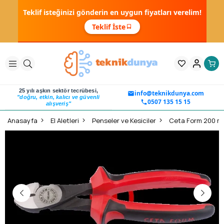
Teklif isteğinizi gönderin en uygun fiyatları verelim!
Teklif İste
25 yılı aşkın sektör tecrübesi,
info@teknikdunya.com
"doğru, etkin, kalıcı ve güvenli
0507 135 15 15
alışveriş"
Anasayfa
El Aletleri
Penseler ve Kesiciler