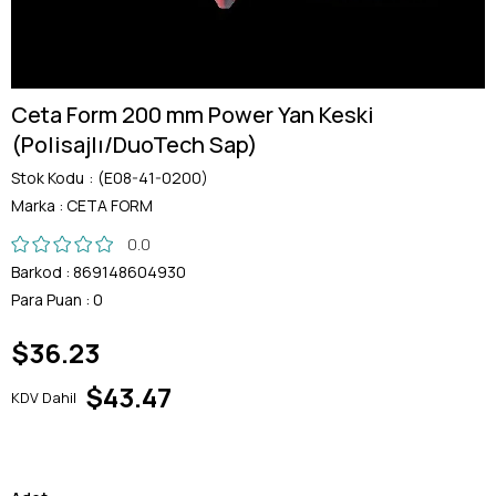
Ceta Form 200 mm Power Yan Keski
(Polisajlı/DuoTech Sap)
Stok Kodu
(E08-41-0200)
Marka
:
CETA FORM
0.0
Barkod
:
869148604930
Para Puan
:
0
$36.23
$43.47
KDV Dahil