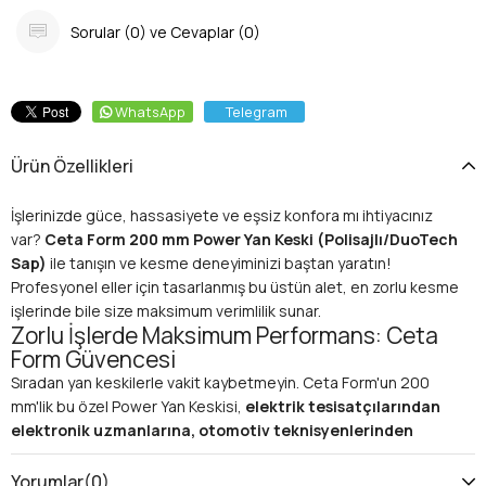
Sorular (0) ve Cevaplar (0)
WhatsApp
Telegram
Ürün Özellikleri
İşlerinizde güce, hassasiyete ve eşsiz konfora mı ihtiyacınız
var?
Ceta Form 200 mm Power Yan Keski (Polisajlı/DuoTech
Sap)
ile tanışın ve kesme deneyiminizi baştan yaratın!
Profesyonel eller için tasarlanmış bu üstün alet, en zorlu kesme
işlerinde bile size maksimum verimlilik sunar.
Zorlu İşlerde Maksimum Performans: Ceta
Form Güvencesi
Sıradan yan keskilerle vakit kaybetmeyin. Ceta Form'un 200
mm'lik bu özel Power Yan Keskisi,
elektrik tesisatçılarından
elektronik uzmanlarına, otomotiv teknisyenlerinden
genel atölye kullanıcılarına
kadar geniş bir yelpazede
profesyonellerin vazgeçilmezi olmaya aday. Güçlendirilmiş
Yorumlar
(0)