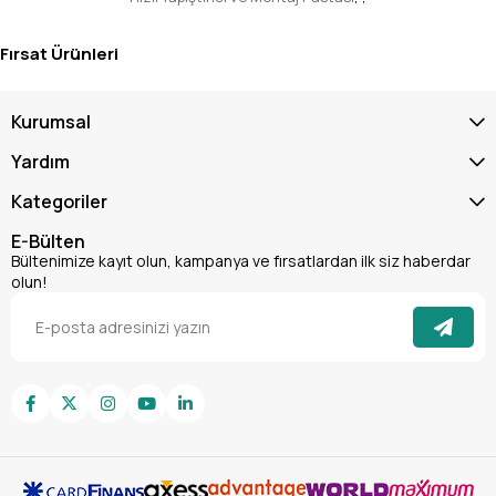
temiz ve daha az eforla tamamlayın. Hemen şimdi sepetinize
ekleyin ve
profesyonel el aletleri
koleksiyonunuzdaki bu eşsiz
Fırsat Ürünleri
parçayla tanışın. Ceta Form kalitesiyle farkı hissedin!
Kurumsal
Yardım
Kategoriler
E-Bülten
Bültenimize kayıt olun, kampanya ve fırsatlardan ilk siz haberdar
olun!