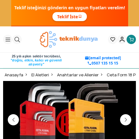
Teklif isteğinizi gönderin en uygun fiyatları verelim!
Teklif İste
25 yılı aşkın sektör tecrübesi,
[email protected]
"doğru, etkin, kalıcı ve güvenli
0507 135 15 15
alışveriş"
Anasayfa
El Aletleri
Anahtarlar ve Allenler