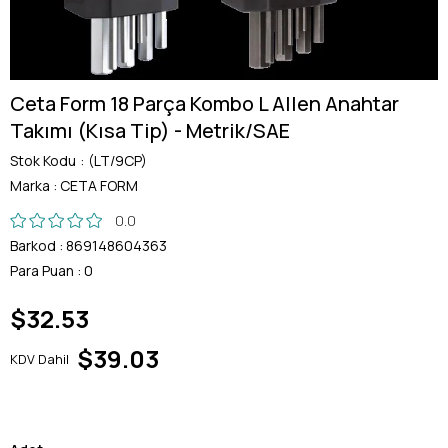
Ceta Form 18 Parça Kombo L Allen Anahtar
Takımı (Kısa Tip) - Metrik/SAE
Stok Kodu
(LT/9CP)
Marka
:
CETA FORM
0.0
Barkod
:
869148604363
Para Puan
:
0
$32.53
$39.03
KDV Dahil