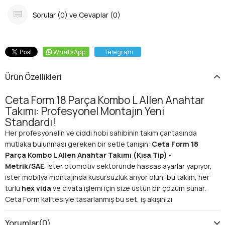
Sorular (0) ve Cevaplar (0)
WhatsApp
Telegram
Ürün Özellikleri
Ceta Form 18 Parça Kombo L Allen Anahtar
Takımı: Profesyonel Montajın Yeni
Standardı!
Her profesyonelin ve ciddi hobi sahibinin takım çantasında
mutlaka bulunması gereken bir setle tanışın:
Ceta Form 18
Parça Kombo L Allen Anahtar Takımı (Kısa Tip) -
Metrik/SAE
. İster otomotiv sektöründe hassas ayarlar yapıyor,
ister mobilya montajında kusursuzluk arıyor olun, bu takım, her
türlü
hex vida
ve cıvata işlemi için size üstün bir çözüm sunar.
Ceta Form kalitesiyle tasarlanmış bu set, iş akışınızı
hızlandırırken, zorlu görevlerde bile yanınızda olacak güvenilir
bir ortaktır. Sıkışık alanlarda dahi rakipsiz erişim ve olağanüstü
Yorumlar
(0)