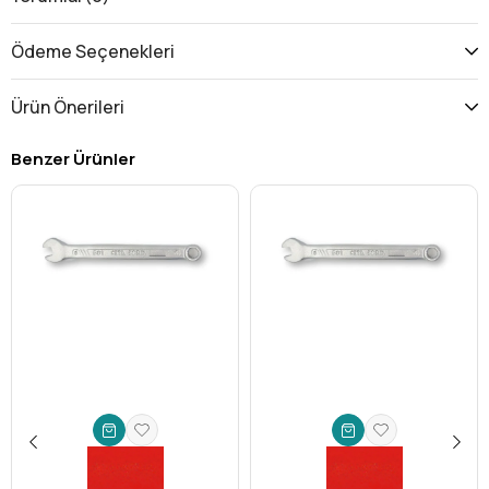
tork sağlayan bu anahtar takımı, el aletleri dünyasında fark
yaratır.
Ödeme Seçenekleri
Neden Ceta Form Kombo L Allen Anahtar Takımı
Seçmelisiniz?
Ürün Önerileri
Sınırsız Esneklik: Metrik ve SAE Bir Arada!
Tek bir setle
hem
milimetrik (Metrik)
hem de
inç (SAE)
ölçülerdeki
Benzer Ürünler
tüm ihtiyaçlarınızı karşılayın. Bu kombo özelliği sayesinde,
farklı standartlardaki ekipman ve projelerde ek anahtar
arayışına son verirsiniz. Çok yönlü kullanımıyla hem
zamandan hem de yerden tasarruf edin, takım
çantanızdaki kalabalığı azaltın.
Zorlu Alanlara Kolay Erişim: Kısa Tip Tasarım!
Geleneksel L anahtarların giremediği dar ve sıkışık alanlar
için özel olarak tasarlanmış
kısa tip
formu, erişimi
imkansız görünen noktalarda bile maksimum manevra
kabiliyeti sağlar. Bu sayede, makine içindeki küçük
parçalara, elektronik bileşenlere veya karmaşık
montajlara kolayca ulaşabilir, işlerinizi kesintiye
uğratmadan tamamlayabilirsiniz.
Üstün Dayanıklılık ve Güvenilirlik: Ceta Form