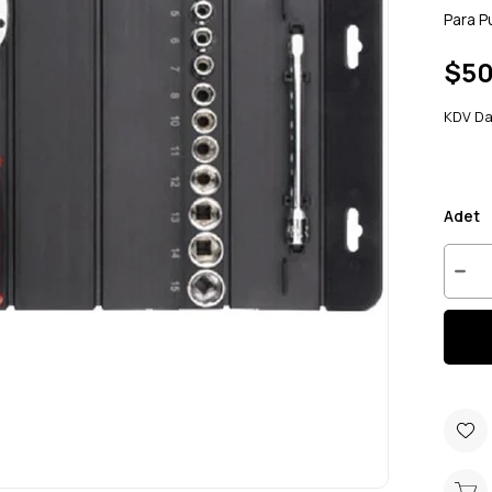
Para P
$50
KDV Da
Adet