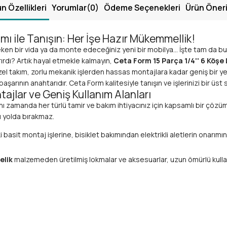
n Özellikleri
Yorumlar
(0)
Ödeme Seçenekleri
Ürün Öneri
mı ile Tanışın: Her İşe Hazır Mükemmellik!
 bir vida ya da monte edeceğiniz yeni bir mobilya... İşte tam da bu anl
ırırdı? Artık hayal etmekle kalmayın,
Ceta Form 15 Parça 1/4'' 6 Köşe
el takım, zorlu mekanik işlerden hassas montajlara kadar geniş bir 
şarının anahtarıdır. Ceta Form kalitesiyle tanışın ve işlerinizi bir üst 
jlar ve Geniş Kullanım Alanları
ynı zamanda her türlü tamir ve bakım ihtiyacınız için kapsamlı bir çözü
rı yolda bırakmaz.
basit montaj işlerine, bisiklet bakımından elektrikli aletlerin onarım
elik
malzemeden üretilmiş lokmalar ve aksesuarlar, uzun ömürlü kulla
ıvatalara tam oturur, yuvarlama riskini minimuma indirir ve daha güvenli
çanta
, tüm parçaları düzenli bir şekilde saklamanızı ve kolayca taşıma
lı değişim mekanizması, yorulmadan uzun süreli çalışmalar yapmanıza o