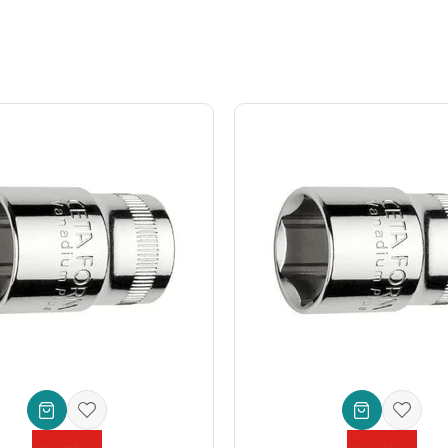
 Detayları ve Üstün Özellikleri
kma Takımı
, hassasiyet ve güç dengesini mükemmel bir şekilde sunar. 
e dar alanlarda ve küçük bağlantı elemanlarıyla çalışırken üstün manevra
 edilen bir ölçüdür.
acak 15 farklı parçadan oluşur. İçerisinde çeşitli boyutlarda 6 köşe lokm
ayca başa çıkabilirsiniz.
arşılayan yüksek kaliteli
Krom Vanadyum (CrV) Çelik
alaşımından ür
ise ergonomik tutuş sağlayan kaymaz bir kaplamaya sahiptir, bu da uzu
tmelisiniz?
kalitesi ve güvencesiyle öne çıkar. Bir el aleti seçimi, sadece bugünün 
, kullanıcısına uzun ömürlü, sorunsuz ve verimli bir deneyim sunmayı h
rsuz sonuçlar almanızı sağlayacak gerçek bir iş ortağıdır.
ma Takımını Sepetinize Ekleyin!
 en iyi sonuçları elde etmek için daha ne bekliyorsunuz?
Ceta Form 15 
ez yardımcısı olmaya aday. Şimdi harekete geçin, bu eşsiz
el aletleri