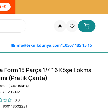
ste
info@teknikdunya.com
0507 135 15 15
a Form 15 Parça 1/4'' 6 Köşe Lokma
ımı (Pratik Çanta)
odu
(C00-15RH4)
:
CETA FORM
0.0
d
:
869148602221