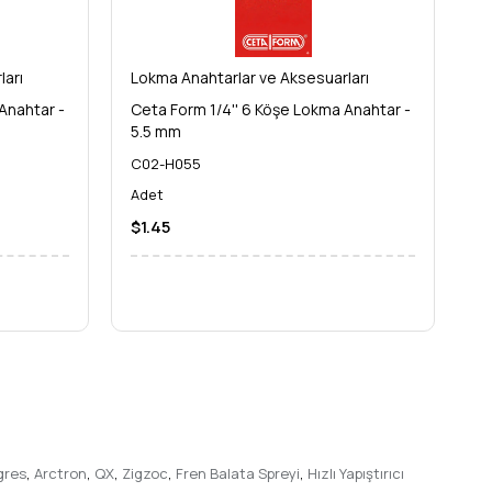
ları
Lokma Anahtarlar ve Aksesuarları
Lo
Anahtar -
Ceta Form 1/4'' 6 Köşe Lokma Anahtar -
Ce
5.5 mm
6
C02-H055
C
Adet
A
$1.45
$
gres
,
Arctron
,
QX
,
Zigzoc
,
Fren Balata Spreyi
,
Hızlı Yapıştırıcı