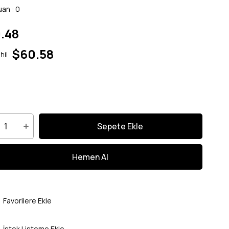
uan
:
0
.48
$60.58
hil
Favorilere Ekle
İstek Listeme Ekle