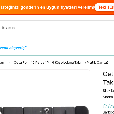
f isteğinizi gönderin en uygun fiyatları verelim!
Teklif İ
venli alışveriş"
arı
Ceta Form 15 Parça 1/4'' 6 Köşe Lokma Takımı (Pratik Çanta)
Cet
Tak
Stok K
Marka
Barko