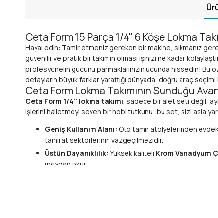
Ürü
Ceta Form 15 Parça 1/4'' 6 Köşe Lokma Takı
Hayal edin: Tamir etmeniz gereken bir makine, sıkmanız gereken
güvenilir ve pratik bir takımın olması işinizi ne kadar kolaylaşt
profesyonelin gücünü parmaklarınızın ucunda hissedin! Bu öz
detayların büyük farklar yarattığı dünyada, doğru araç seçimi ba
Ceta Form Lokma Takımının Sunduğu Avanta
Ceta Form 1/4'' lokma takımı
, sadece bir alet seti değil, a
işlerini halletmeyi seven bir hobi tutkunu; bu set, sizi asla ya
Geniş Kullanım Alanı:
Oto tamir atölyelerinden evdeki 
tamirat sektörlerinin vazgeçilmezidir.
Üstün Dayanıklılık:
Yüksek kaliteli
Krom Vanadyum Ç
meydan okur.
Maksimum Verimlilik:
6 köşeli lokma yapısı sayesinde c
hatasız tamamlarsınız.
Pratik Taşıma ve Saklama:
Özel tasarlanmış
pratik 
Kullanıcı Dostu Tasarım:
Ergonomik cırcır kolu ve hız