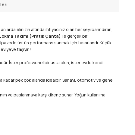
leri
arda elinizin altında ihtiyacınız olan her şeyi barındıran,
 Lokma Takımı (Pratik Çanta)
ile gerçek bir
yelpazede üstün performans sunmak için tasarlandı. Küçük
seviyeye taşıyın!
mdür. İster profesyonel bir usta olun, ister evde kendi
ına kadar pek çok alanda idealdir. Sanayi, otomotiv ve genel
nım ve paslanmaya karşı direnç sunar. Yoğun kullanıma
 bir tork aktarımı sağlar. Bu sayede işlerinizi daha hızlı ve
nızı sağlar. Dağınıklığa son, verimli çalışmaya merhaba!
lanak tanır.