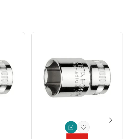
İşte bu seti rakiplerinden ayıran başlıca teknik özellikler:
 kabiliyeti ve hassasiyet sunar. Elektrik-elektronik
alar, uzatma kolları, cırcır kolu ve diğer yardımcı aksesuarlar
etilmiştir. Bu malzeme, yüksek tork dayanımı, aşınma
n süreli kullanımlarda bile konforunuzdan ödün
değil, yarının da yatırımını yapmaktır. Ceta Form, yılların
edefler. Bu
dayanıklı lokma takımı
, size zaman
Parça 1/4'' 6 Köşe Lokma Takımı (Pratik Çanta)
, hem
 seti
ile tamir ve montaj işlerinizde farkı hissedin. Kalite,