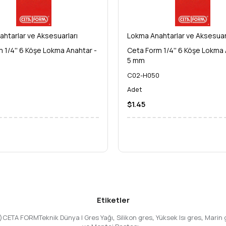
htarlar ve Aksesuarları
Lokma Anahtarlar ve Aksesuar
 1/4'' 6 Köşe Lokma Anahtar -
Ceta Form 1/4'' 6 Köşe Lokma 
5 mm
5
C02-H050
Adet
$1.45
Etiketler
a)CETA FORMTeknik Dünya | Gres Yağı
,
Silikon gres
,
Yüksek Isı gres
,
Marin 