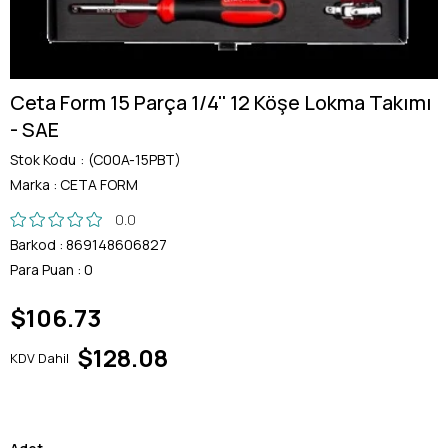
Ceta Form 15 Parça 1/4'' 12 Köşe Lokma Takımı
- SAE
Stok Kodu
(C00A-15PBT)
Marka
:
CETA FORM
0.0
Barkod
:
869148606827
Para Puan
:
0
$106.73
$128.08
KDV Dahil