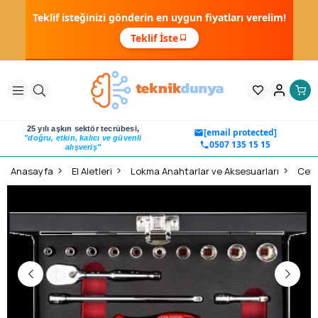
Teklif isteğinizi gönderin en uygun fiyatları verelim!
Teklif İste
25 yılı aşkın sektör tecrübesi,
[email protected]
"doğru, etkin, kalıcı ve güvenli
0507 135 15 15
alışveriş"
Anasayfa
El Aletleri
Lokma Anahtarlar ve Aksesuarları
Ceta