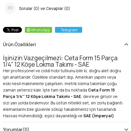
Sorular (0) ve Cevaplar (0)
WhatsApp
Telegram
Ürün Özellikleri
İşinizin Vazgeçilmezi: Ceta Form 15 Parça
1/4'' 12 Köşe Lokma Takımı - SAE
Her profesyonel ve ciddi hobi tutkunu bilir ki, doğru alet doğru
işin anahtarıdır. Özellikle standart dışı, Amerikan yapımı veya
eski nesil makinelerle çalışırken, metrik lokma takımları çoğu
zaman yetersiz kalır. İşte tam da bu noktada
Ceta Form 15
Parça 1/4'' 12 Köşe Lokma Takımı - SAE
, devreye giriyor ve
sizi yarı yolda bırakmıyor. Bu üstün nitelikli set, en zorlu bağlantı
elemanlarını bile güvenle söküp takabilmeniz için tasarlandı.
Hassas mühendisliği, eşsiz dayanıklılığı ve
SAE (İmperyal)
ölçü
standartlarına tam uyumuyla, atölyenizdeki en değerli
yardımcınız olmaya aday.
Yorumlar
(0)