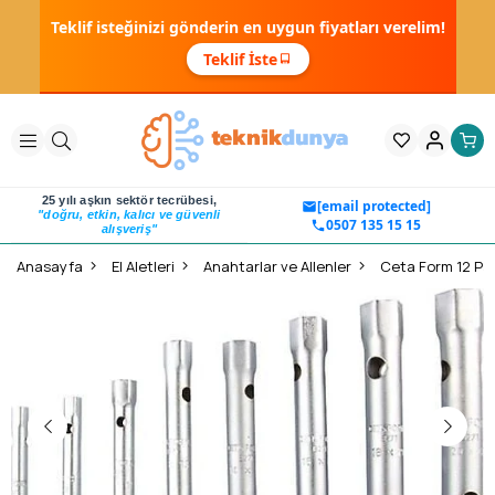
Teklif isteğinizi gönderin en uygun fiyatları verelim!
Teklif İste
25 yılı aşkın sektör tecrübesi,
[email protected]
"doğru, etkin, kalıcı ve güvenli
0507 135 15 15
alışveriş"
Anasayfa
El Aletleri
Anahtarlar ve Allenler