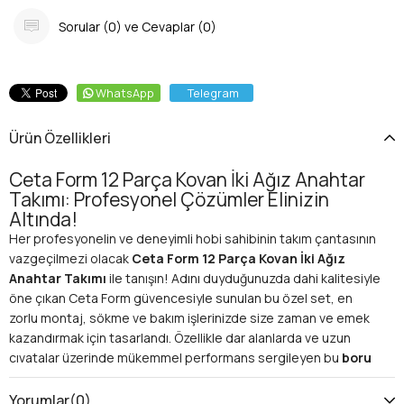
Sorular (0) ve Cevaplar (0)
WhatsApp
Telegram
Ürün Özellikleri
Ceta Form 12 Parça Kovan İki Ağız Anahtar
Takımı: Profesyonel Çözümler Elinizin
Altında!
Her profesyonelin ve deneyimli hobi sahibinin takım çantasının
vazgeçilmezi olacak
Ceta Form 12 Parça Kovan İki Ağız
Anahtar Takımı
ile tanışın! Adını duyduğunuzda dahi kalitesiyle
öne çıkan Ceta Form güvencesiyle sunulan bu özel set, en
zorlu montaj, sökme ve bakım işlerinizde size zaman ve emek
kazandırmak için tasarlandı. Özellikle dar alanlarda ve uzun
cıvatalar üzerinde mükemmel performans sergileyen bu
boru
tipi anahtar takımı
, iş akışınızı hızlandıracak ve hassas
ayarlamalar yapmanıza olanak tanıyacak.
Yorumlar
(0)