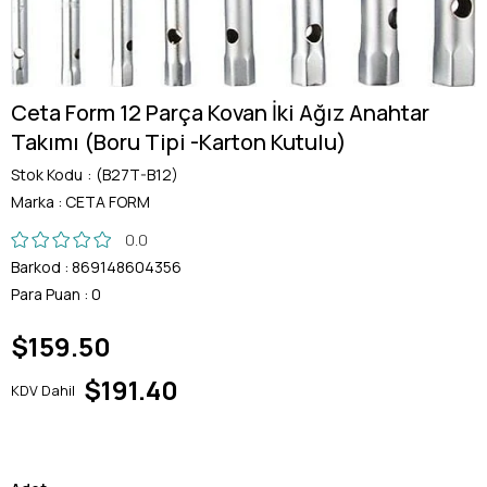
Ceta Form 12 Parça Kovan İki Ağız Anahtar
Takımı (Boru Tipi -Karton Kutulu)
Stok Kodu
(B27T-B12)
Marka
:
CETA FORM
0.0
Barkod
:
869148604356
Para Puan
:
0
$159.50
$191.40
KDV Dahil