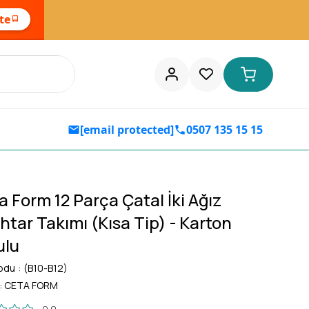
ste
[email protected]
0507 135 15 15
a Form 12 Parça Çatal İki Ağız
htar Takımı (Kısa Tip) - Karton
ulu
odu
(B10-B12)
:
CETA FORM