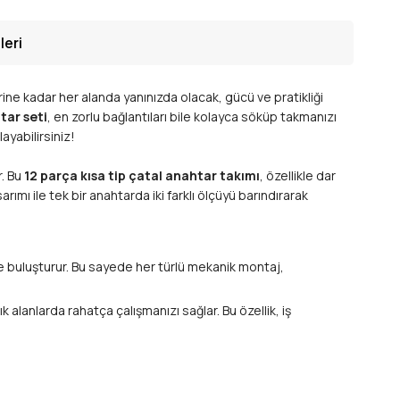
leri
rine kadar her alanda yanınızda olacak, gücü ve pratikliği
tar seti
, en zorlu bağlantıları bile kolayca söküp takmanızı
ayabilirsiniz!
r. Bu
12 parça kısa tip çatal anahtar takımı
, özellikle dar
arımı ile tek bir anahtarda iki farklı ölçüyü barındırarak
e buluşturur. Bu sayede her türlü mekanik montaj,
 alanlarda rahatça çalışmanızı sağlar. Bu özellik, iş
apabilmenizi sağlar. Bu pratik yapı,
el aletleri
tarlarınıza paslanmaya karşı üstün direnç, uzun ömür ve