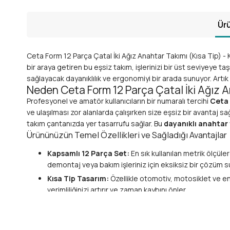
Ürü
Ceta Form 12 Parça Çatal İki Ağız Anahtar Takımı (Kısa Tip) - 
bir araya getiren bu eşsiz takım, işlerinizi bir üst seviyeye
sağlayacak dayanıklılık ve ergonomiyi bir arada sunuyor. Artı
Neden Ceta Form 12 Parça Çatal İki Ağız 
Profesyonel ve amatör kullanıcıların bir numaralı tercihi
Ceta
ve ulaşılması zor alanlarda çalışırken size eşsiz bir avantaj sağl
takım çantanızda yer tasarrufu sağlar. Bu
dayanıklı anahtar
Ürününüzün Temel Özellikleri ve Sağladığı Avantajlar
Kapsamlı 12 Parça Set:
En sık kullanılan metrik ölçü
demontaj veya bakım işleriniz için eksiksiz bir çözüm s
Kısa Tip Tasarım:
Özellikle otomotiv, motosiklet ve end
verimliliğinizi artırır ve zaman kaybını önler.
Çift Ağızlı Yapı (Çatal Anahtar):
Her anahtarın iki uc
koleksiyonunuzda yer tasarrufu ve düzen sağlar.
Üstün Malzeme Kalitesi:
Yüksek mukavemetli
krom v