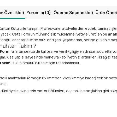
n Özellikleri
Yorumlar
(0)
Ödeme Seçenekleri
Ürün Öneri
Karton Kutulu ile tanışın! Profesyonel atölyelerden evdeki tamirat işle
 taşıyacak. Ceta Form'un mühendislik mükemmeliyetiyle üretilen bu
anah
k "doğru anahtar elimde mi?" endişesi yaşamadan, her işe güvenle başl
Anahtar Takımı?
 Form
, yıllardır sektörde kalitesi ve yenilikçiliğiyle adından söz ettiriyo
ar. Kısa yapısı sayesinde manevra kabiliyetinizi artırırken, iki ağızlı tas
 takımı
, uzun ömürlü kullanım için tasarlanmıştır.
lerdeki anahtarları (örneğin 6x7mm'den 24x27mm'ye kadar) tek bir sett
unar.
üstriyel makinelerin motor bölümleri, dar makine boşlukları gibi sıkışık
unda farklı ölçülerde ağız bulunması, daha az anahtarla daha fazla iş y
anadyum çeliği
(Cr-V) kullanılarak üretilmiştir. Bu özel alaşım, anah