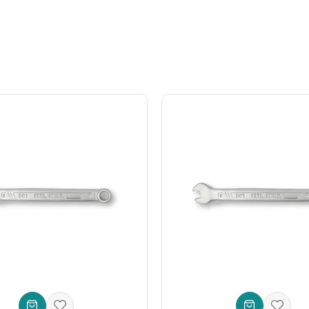
ilen her bir
anahtar
, cıvata ve somunlara mükemmel bir uyum sağlaya
gunluğunu minimize eder ve sağlam kavrama sunar.
taşınabilir
karton kutu
içinde gelir. Bu kutu, anahtarlarınızın kaybol
e kullanım alanı bulur:
arları, fren sistemleri ve genel bakım işlemleri için idealdir. Her oto t
ı bakımı, arıza onarım işleri ve ağır sanayi uygulamalarında güvenle kul
tamirine, genel ev aletleri bakımına ve bahçe ekipmanlarının onarımın
e teknisyenlerin günlük iş akışlarını hızlandıran ve kolaylaştıran bir
p
nilir Bir Ortak
ndığında,
Ceta Form 12 parça çatal iki ağız anahtar takımı
, uzun v
 bu
mekanik el aletleri
seti, yıllarca ilk günkü performansıyla size hiz
in bu
dayanıklı ve fonksiyonel anahtar takımı
her zaman yanınızda.
aşın. Kaliteli
el aletlerine
yatırım yapmak, zamandan ve emekten tasar