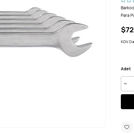
Barko
Para P
$72
KDV Da
Adet