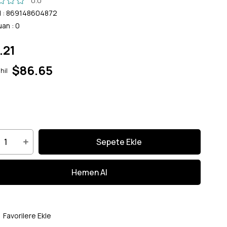
0.0
d
:
869148604872
uan
:
0
.21
$86.65
hil
Favorilere Ekle