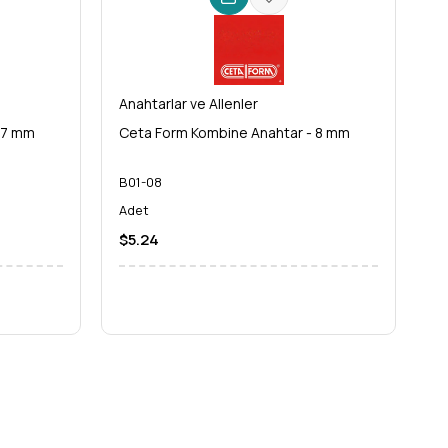
Anahtarlar ve Allenler
An
 7 mm
Ceta Form Kombine Anahtar - 8 mm
C
B01-08
B
Adet
A
$5.24
$