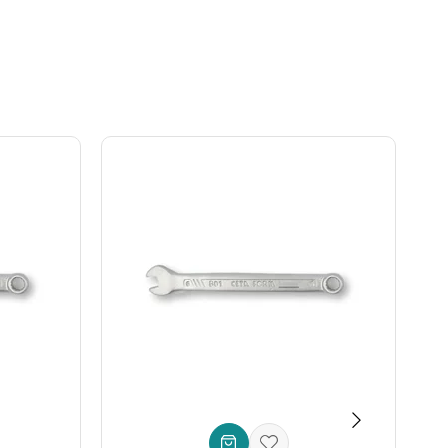
cak şekilde hassas toleranslarla işlenmiştir. Ergonomik
masını önler ve atölyenizde veya takım çantanızda düzeni
amir atölyesinin vazgeçilmezidir.
lanılır.
a kadar pek çok DIY projenizde size kolaylık sağlar.
rofesyonel anahtar takımıdır
.
adeli bir yatırımın ve güvenilirliğin adresidir. Paslanmaz
met edecektir. Tamir ve bakım işlerinizde
 Şimdi bu eşsiz
Ceta Form anahtar takımı
ile işlerinizi
ruf etmek demektir. İşlerinizi profesyonelce halletmek