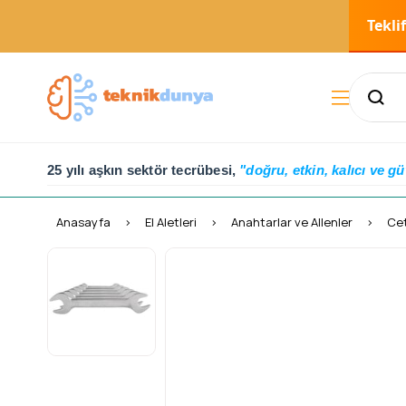
Tekli
25 yılı aşkın sektör tecrübesi,
"doğru, etkin, kalıcı ve gü
Anasayfa
El Aletleri
Anahtarlar ve Allenler
Cet